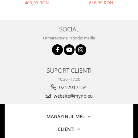
rezolutie Full HD, senzor de
senzor de miscare,
403,99 RON
816,99 RON
miscare, avertizare miscare
avertizare miscare pe email
pe email
si telefon
SOCIAL
Urmareste-ne in social media
SUPORT CLIENTI
10:30 - 17:00
0212017154
website@mynb.eu
MAGAZINUL MEU
CLIENTI