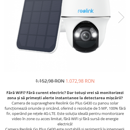
1.152,98 RON
1.072,98 RON
Fără WiFi? Fără curent electric? Dar totuși vrei să monitorizezi
zona și să primești alerte instantanee la detectarea mișcării?
Camera de supraveghere Reolink Go Plus G430 cu panou solar
funcționează oriunde și oricând, oferind o rezoluție de 5 MP, 100% fără
fir, operând pe rețele 4G-LTE. Este soluția ideală pentru monitorizare
video în zone cu acces limitat, fără WiFi și fără sursă de energie
electrică!
Camera Reolink Go Plus G430 este portabilă și rezistentă la intemperii,