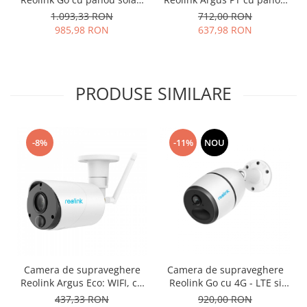
baterie reincarcabila, 4G -
solar, WIFI, baterie,
1.093,33 RON
712,00 RON
LTE, rezolutie Full HD,
rezolutie Full HD, senzor de
985,98 RON
637,98 RON
senzor de miscare
miscare, avertizare miscare
pe email
PRODUSE SIMILARE
-8%
-11%
NOU
Camera de supraveghere
Camera de supraveghere
Reolink Argus Eco: WIFI, cu
Reolink Go cu 4G - LTE si
baterie reincarcabila,
baterie, rezolutie Full HD,
437,33 RON
920,00 RON