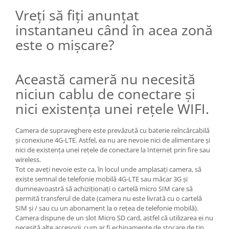
Vreți să fiți anunțat
instantaneu când în acea zonă
este o mișcare?
Această cameră nu necesită
niciun cablu de conectare și
nici existența unei rețele WIFI.
Camera de supraveghere este prevăzută cu baterie reîncărcabilă
și conexiune 4G-LTE. Astfel, ea nu are nevoie nici de alimentare și
nici de existența unei rețele de conectare la Internet prin fire sau
wireless.
Tot ce aveți nevoie este ca, în locul unde amplasați camera, să
existe semnal de telefonie mobilă 4G-LTE sau măcar 3G și
dumneavoastră să achiziționați o cartelă micro SIM care să
permită transferul de date (camera nu este livrată cu o cartelă
SIM și / sau cu un abonament la o rețea de telefonie mobilă).
Camera dispune de un slot Micro SD card, astfel că utilizarea ei nu
necesită alte accesorii, cum ar fi echipamente de stocare de tip