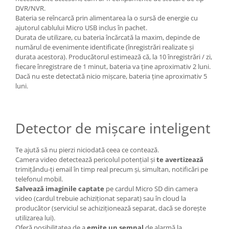
DVR/NVR.
Bateria se reîncarcă prin alimentarea la o sursă de energie cu
ajutorul cablului Micro USB inclus în pachet.
Durata de utilizare, cu bateria încărcată la maxim, depinde de
numărul de evenimente identificate (înregistrări realizate și
durata acestora). Producătorul estimează că, la 10 înregistrări / zi,
fiecare înregistrare de 1 minut, bateria va ține aproximativ 2 luni.
Dacă nu este detectată nicio mișcare, bateria ține aproximativ 5
luni.
Detector de mișcare inteligent
Te ajută să nu pierzi niciodată ceea ce contează.
Camera video detectează pericolul potențial și
te avertizează
trimițându-ți email în timp real precum și, simultan, notificări pe
telefonul mobil.
Salvează imaginile captate
pe cardul Micro SD din camera
video (cardul trebuie achiziționat separat) sau în cloud la
producător (serviciul se achiziționează separat, dacă se dorește
utilizarea lui).
Oferă posibilitatea de a
emite un semnal
de alarmă la