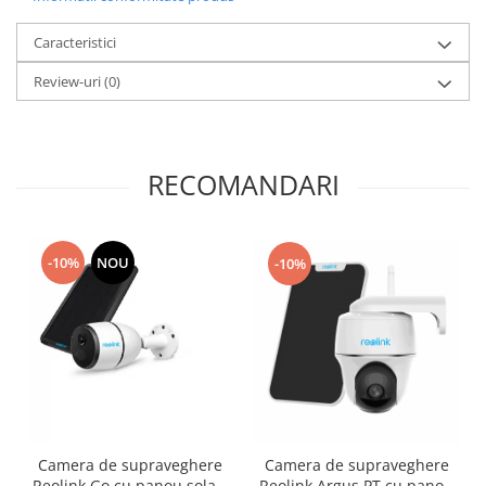
Caracteristici
Review-uri
(0)
RECOMANDARI
-10%
NOU
-10%
Camera de supraveghere
Camera de supraveghere
Reolink Go cu panou solar,
Reolink Argus PT cu panou