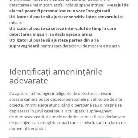
detectarea unei mișcări, astfel incât să sperie intrusul. M
esajul de
alarmă poate fi personalizat cu o voce înregistrată.
Utilizatorul poate să ajusteze senzitivitatea senzorului
de
mișcare.
Utilizatorul poate să seteze intervalul de timp în care
detectarea mișcării să declanșeze alarma.
Utilizatorul poate să ajusteze partea din aria
supravegheată
pentru care detectorul de mișcare este activ.
Identificați amenințările
adevarate
Cu ajutorul tehnologiei inteligente de detectare a mișcării,
această cameră poate deosebi persoanele și vehiculele de alte
obiecte. Primiți alerte atunci când o persoană sau o mașină se
deplasează în jurul casei sau al altui spațiu supravegheat
de dumneavoastră. Alarmele nedorite, cum ar fi cele declanșate
de paianjeni sau crengi de copaci care se mișcă, sunt un lucru de
domeniul trecutului.