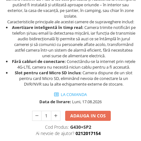
putând fi instalată și utilizată aproape oriunde – în interior sau
exterior, la casa de vacanță, pe șantier, în camping, sau chiar în zone
izolate.
Caracteristicile principale ale acestei camere de supraveghere includ:
Avertizare inteligentă în timp real:
Camera trimite notificări pe
telefon și/sau email la detectarea mișcării, iar funcția de transmisie
audio bidirecțională îți permite să auzi ce se întâmplă în jurul
camerei și să comunici cu persoanele aflate acolo, transformând
astfel camera într-un sistem de alarmă eficient, fără necesitatea
unei surse de alimentare electrică.
Fără cabluri de conectare:
Conectându-se la internet prin rețele
4G-LTE, camera nu necesită niciun cablu pentru a fi accesată.
Slot pentru card Micro SD inclus:
Camera dispune de un slot
pentru card Micro SD, eliminând nevoia de conectare la un
DVR/NVR sau la alte echipamente externe de stocare.
LA COMANDA
Data de livrare:
Luni, 17.08.2026
ADAUGA IN COS
Cod Produs:
G430+SP2
Ai nevoie de ajutor?
0212017154