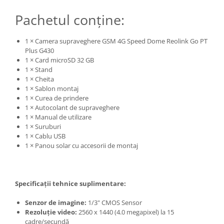
Pachetul conține:
1 × Camera supraveghere GSM 4G Speed Dome Reolink Go PT
Plus G430
1 × Card microSD 32 GB
1 × Stand
1 × Cheita
1 × Sablon montaj
1 × Curea de prindere
1 × Autocolant de supraveghere
1 × Manual de utilizare
1 × Suruburi
1 × Cablu USB
1 × Panou solar cu accesorii de montaj
Specificații tehnice suplimentare:
Senzor de imagine:
1/3" CMOS Sensor
Rezoluție video:
2560 x 1440 (4.0 megapixel) la 15
cadre/secundă