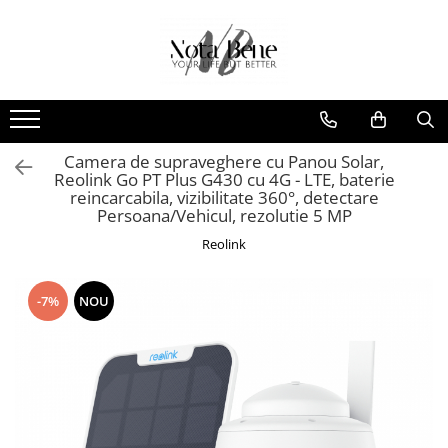
Camera de supraveghere
Unelte si aparate de masura
Conexiune 4G
Nivele / Lasere
Conexiune Wi-Fi
Telemetre
Conexiune PoE
Teodolite
Camera de supraveghere cu Panou Solar,
Reolink Go PT Plus G430 cu 4G - LTE, baterie
Cu baterie
Accesorii
reincarcabila, vizibilitate 360°, detectare
Persoana/Vehicul, rezolutie 5 MP
Cu panou solar
Sisteme de control al mașinilor
Reolink
Sonerie inteligentă
GNSS
-7%
NOU