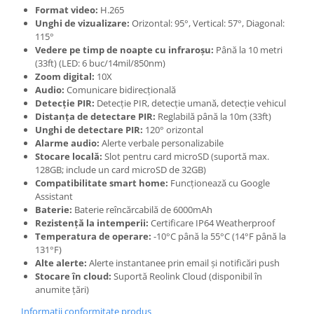
Format video:
H.265
Unghi de vizualizare:
Orizontal: 95°, Vertical: 57°, Diagonal:
115°
Vedere pe timp de noapte cu infraroșu:
Până la 10 metri
(33ft) (LED: 6 buc/14mil/850nm)
Zoom digital:
10X
Audio:
Comunicare bidirecțională
Detecție PIR:
Detecție PIR, detecție umană, detecție vehicul
Distanța de detectare PIR:
Reglabilă până la 10m (33ft)
Unghi de detectare PIR:
120° orizontal
Alarme audio:
Alerte verbale personalizabile
Stocare locală:
Slot pentru card microSD (suportă max.
128GB; include un card microSD de 32GB)
Compatibilitate smart home:
Funcționează cu Google
Assistant
Baterie:
Baterie reîncărcabilă de 6000mAh
Rezistență la intemperii:
Certificare IP64 Weatherproof
Temperatura de operare:
-10°C până la 55°C (14°F până la
131°F)
Alte alerte:
Alerte instantanee prin email și notificări push
Stocare în cloud:
Suportă Reolink Cloud (disponibil în
anumite țări)
Informatii conformitate produs