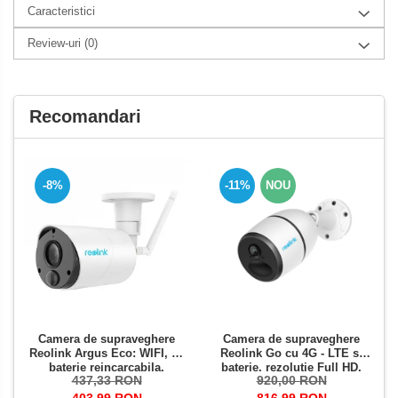
Caracteristici
Review-uri
(0)
Recomandari
-8%
-11%
NOU
Camera de supraveghere
Camera de supraveghere
Reolink Argus Eco: WIFI, cu
Reolink Go cu 4G - LTE si
baterie reincarcabila,
baterie, rezolutie Full HD,
437,33 RON
920,00 RON
rezolutie Full HD, senzor de
senzor de miscare,
miscare, avertizare miscare
avertizare miscare pe email
403,99 RON
816,99 RON