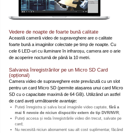
Vedere de noapte de foarte bună calitate
Această cameră video de supraveghere are o calitate
foarte bună a imaginilor colectate pe timp de noapte. Cu
cele 6 LED-uri cu iluminare în infraroșu, camera are o arie
de acoperire nocturnă de până la 10 metri.
Salvarea înregistrărilor pe un Micro SD Card
(opțional)
Camera video de supraveghere este prevăzută cu un slot
pentru un card Micro SD (permite atașarea unui card Micro
SD cu o capacitate maximă de 64 GB). Utilizând un astfel
de card aveți următoarele avantaje:
Puteți înregistra și salva local imaginile video captate,
fără a
mai fi nevoie de niciun dispozitiv extern de tip DVR/NVR
;
Puteți accesa și reda înregistrările video din trecut, salvate pe
card;
Nu necesită niciun abonament sau alt cost suplimentar, făcând