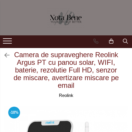
Camera de supraveghere
Unelte si aparate de masura
Conexiune 4G
Nivele / Lasere
Conexiune Wi-Fi
Telemetre
Conexiune PoE
Teodolite
Camera de supraveghere Reolink
Argus PT cu panou solar, WIFI,
Cu baterie
Accesorii
baterie, rezolutie Full HD, senzor
Cu panou solar
Sisteme de control al mașinilor
de miscare, avertizare miscare pe
email
Sonerie inteligentă
GNSS
Reolink
-10%