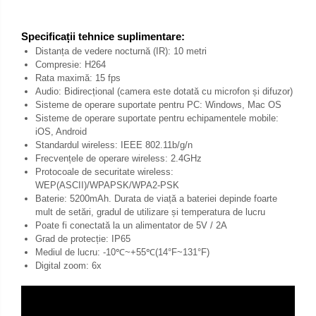
Specificații tehnice suplimentare:
Distanța de vedere nocturnă (IR): 10 metri
Compresie: H264
Rata maximă: 15 fps
Audio: Bidirecțional (camera este dotată cu microfon și difuzor)
Sisteme de operare suportate pentru PC: Windows, Mac OS
Sisteme de operare suportate pentru echipamentele mobile:
iOS, Android
Standardul wireless: IEEE 802.11b/g/n
Frecvențele de operare wireless: 2.4GHz
Protocoale de securitate wireless:
WEP(ASCII)/WPAPSK/WPA2-PSK
Baterie: 5200mAh. Durata de viață a bateriei depinde foarte
mult de setări, gradul de utilizare și temperatura de lucru
Poate fi conectată la un alimentator de 5V / 2A
Grad de protecție: IP65
Mediul de lucru: -10℃~+55℃(14°F~131°F)
Digital zoom: 6x