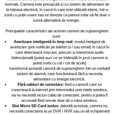
normale. Camera este prevazută și cu sistem de alimentare de
la rețeaua electrică, în cazul în care este utilizată intens, într-o
zonă cu puțin soare sau se dorește ca panoul solar să fie doar o
sursă alternativă de energie.
Principalele caracteristici ale acestei camere de supraveghere
sunt:
Avertizare inteligentă în timp real:
modul inteligent de
avertizare (prin notificări pe telefon și / sau email) în cazul în
care detectează mișcare, precum și transmisia audio
bidirecțională (puteți auzi ce se întâmplă în jurul camerei și
puteți vorbi cu cel / cei de acolo)
transformă această cameră de supraveghere într-un veritabil
sistem de alarmă, care funcționează fără a necesita
alimentare cu energie electrică.
Fără cabluri de conectare:
fiind o cameră care se
conectează la internet prin intermediul unei rețele wireless,
ea nu necesită niciun cablu de conectare, pentru a putea fi
accesată fiind nevoie doar de o rețea wireless.
Slot Micro SD Card inclus:
datorită acestuia, camera nu
necesită conectarea la un DVR / NVR sau un alt echipament