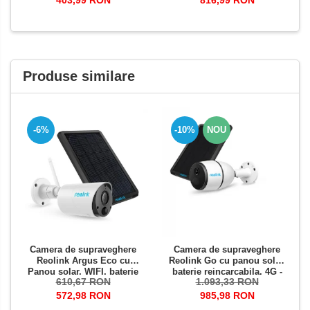
pe email
si telefon
Produse similare
-10%
NOU
-6%
Camera de supraveghere
Camera de supraveghere
Reolink Argus Eco cu
Reolink Go cu panou solar,
Panou solar, WIFI, baterie
baterie reincarcabila, 4G -
610,67 RON
1.093,33 RON
reincarcabila, slot Micro SD
LTE, rezolutie Full HD,
Card, rezolutie Full HD,
senzor de miscare
572,98 RON
985,98 RON
senzor de miscare