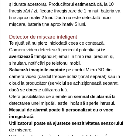
și durata acestora). Producătorul estimează că, la 10
înregistrări / zi, fiecare înregistrare de 1 minut, bateria va
ține aproximativ 2 luni. Dacă nu este detectată nicio
mișcare, bateria ține aproximativ 5 luni.
Detector de mișcare inteligent
Te ajută să nu pierzi niciodată ceea ce contează.
Camera video detectează pericolul potențial și
te
avertizează
trimițându-ți email în timp real precum și,
simultan, notificări pe telefonul mobil.
Salvează imaginile captate
pe cardul Micro SD din
camera video (cardul trebuie achiziționat separat) sau în
cloud la producător (serviciul se achiziționează separat,
dacă se dorește utilizarea lui).
Oferă posibilitatea de a emite un
semnal de alarmă
la
detectarea unei mișcări, astfel incât să sperie intrusul.
Mesajul de alarmă poate fi personalizat cu o voce
înregistrată
.
Utilizatorul poate să ajusteze senzitivitatea senzorului
de mișcare.