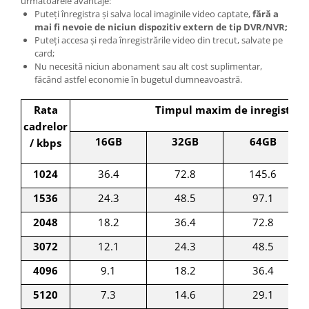
următoarele avantaje:
Puteți înregistra și salva local imaginile video captate,
fără a
mai fi nevoie de niciun dispozitiv extern de tip DVR/NVR;
Puteți accesa și reda înregistrările video din trecut, salvate pe
card;
Nu necesită niciun abonament sau alt cost suplimentar,
făcând astfel economie în bugetul dumneavoastră.
Rata
Timpul maxim de inregistrar
cadrelor
16GB
32GB
64GB
/ kbps
1024
36.4
72.8
145.6
1536
24.3
48.5
97.1
2048
18.2
36.4
72.8
3072
12.1
24.3
48.5
4096
9.1
18.2
36.4
5120
7.3
14.6
29.1