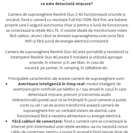
ce este detectată mișcare?
Camera de supraveghere Reolink Duo 2 4G funcționează oriunde și
oricând, fiind o cameră cu rezoluție Full HD,100% fără fire, are baterie
proprie care îi asigură autonomia chiar și pentru o lună de funcționare,
se conectează la rețele 4G-LTE. O soluție ideală de monitorizare video
fără cabluri, atunci când se dorește supravegherea unei zone fără
WiFi și fără sursă de energie electrică constantă!
Camera de supraveghere Reolink Duo 4G este portabilă și rezistentă la
intemperii! Reolink Duo 4G poate fi instalată și utilizată aproape
oriunde, în interior și în aer liber, în casa de
vacanță, pe șantier, în camping, în sălbăticie etc.
Principalele caracteristici ale acestei camere de supraveghere sunt:
Avertizare inteligentă în timp real:
modul inteligent de
avertizare (prin notificări pe telefon și / sau email) în cazul în care
detectează mișcare, precum și transmisia audio
bidirecțională (puteți auzi ce se întâmplă în jurul camerei și puteți
vorbi cu cel / cei de acolo) transformă această cameră de
supraveghere într-un veritabil sistem de alarmă, care
funcționează fără a necesita alimentare cu energie electrică.
Fără cabluri de conectare:
fiind o cameră care se conectează la
internet prin intermediul unei rețele wireless, ea nu necesită niciun
cablu de conectare, pentru a putea fi accesată fiind nevoie doar de