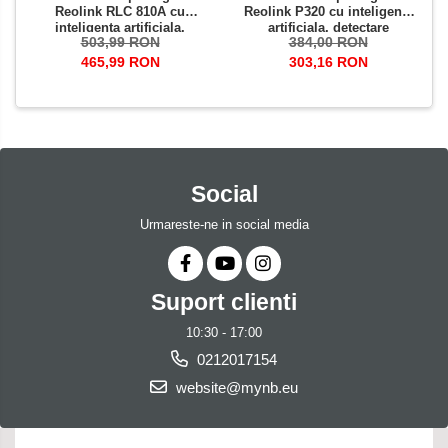
Reolink RLC 810A cu
Reolink P320 cu inteligenta
inteligenta artificiala,
artificiala, detectare
503,99 RON
384,00 RON
detectare Persoana/Vehicul,
Persoana/Vehicul, rezolutie
rezolutie de 8MP (4K),
5MP, notificare pe telefon
465,99 RON
303,16 RON
avertizare miscare
Social
Urmareste-ne in social media
Suport clienti
10:30 - 17:00
0212017154
website@mynb.eu