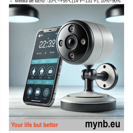
Mediul de lucru: -10℃~+55℃(14°F~131°F), 10%~90%