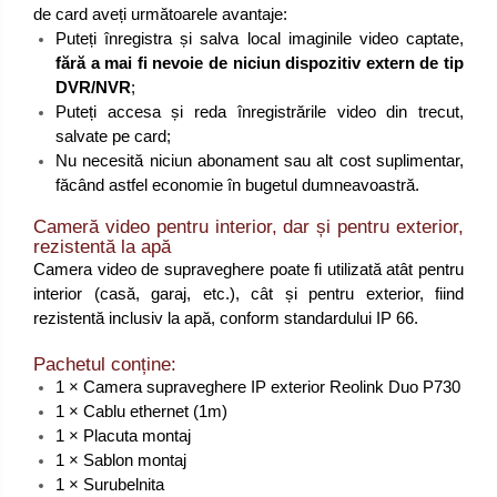
de card aveți următoarele avantaje:
Puteți înregistra și salva local imaginile video captate,
fără a mai fi nevoie de niciun dispozitiv extern de tip
DVR/NVR
;
Puteți accesa și reda înregistrările video din trecut,
salvate pe card;
Nu necesită niciun abonament sau alt cost suplimentar,
făcând astfel economie în bugetul dumneavoastră.
Cameră video pentru interior, dar și pentru exterior,
rezistentă la apă
Camera video de supraveghere poate fi utilizată atât pentru
interior (casă, garaj, etc.), cât și pentru exterior, fiind
rezistentă inclusiv la apă, conform standardului IP 66.
Pachetul conține:
1 × Camera supraveghere IP exterior Reolink Duo P730
1 × Cablu ethernet (1m)
1 × Placuta montaj
1 × Sablon montaj
1 × Surubelnita