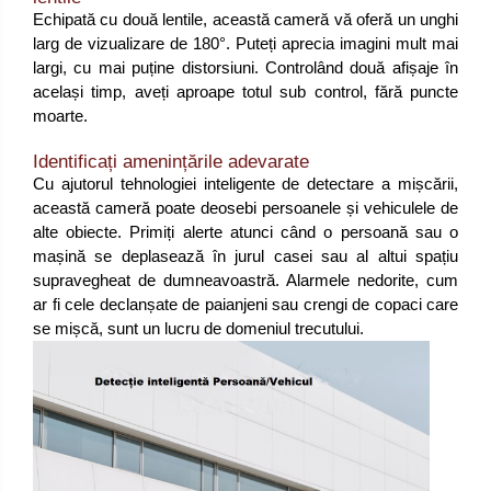
Echipată cu două lentile, această cameră vă oferă un unghi
larg de vizualizare de 180°. Puteți aprecia imagini mult mai
largi, cu mai puține distorsiuni. Controlând două afișaje în
același timp, aveți aproape totul sub control, fără puncte
moarte.
Identificați amenințările adevarate
Cu ajutorul tehnologiei inteligente de detectare a mișcării,
această cameră poate deosebi persoanele și vehiculele de
alte obiecte. Primiți alerte atunci când o persoană sau o
mașină se deplasează în jurul casei sau al altui spațiu
supravegheat de dumneavoastră. Alarmele nedorite, cum
ar fi cele declanșate de paianjeni sau crengi de copaci care
se mișcă, sunt un lucru de domeniul trecutului.