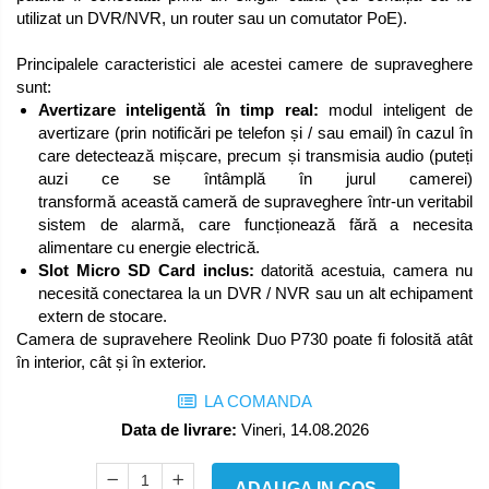
utilizat un DVR/NVR, un router sau un comutator PoE).
Principalele caracteristici ale acestei camere de supraveghere
sunt:
Avertizare inteligentă în timp real:
modul inteligent de
avertizare (prin notificări pe telefon și / sau email) în cazul în
care detectează mișcare, precum și transmisia audio (puteți
auzi ce se întâmplă în jurul camerei)
transformă această cameră de supraveghere într-un veritabil
sistem de alarmă, care funcționează fără a necesita
alimentare cu energie electrică.
Slot Micro SD Card inclus:
datorită acestuia, camera nu
necesită conectarea la un DVR / NVR sau un alt echipament
extern de stocare.
Camera de supravehere Reolink Duo P730 poate fi folosită atât
în interior, cât și în exterior.
LA COMANDA
Data de livrare:
Vineri, 14.08.2026
ADAUGA IN COS