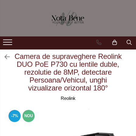
Camera de supraveghere
Unelte si aparate de masura
Conexiune 4G
Nivele / Lasere
Conexiune Wi-Fi
Telemetre
Conexiune PoE
Teodolite
Camera de supraveghere Reolink
DUO PoE P730 cu lentile duble,
Cu baterie
Accesorii
rezolutie de 8MP, detectare
Cu panou solar
Sisteme de control al mașinilor
Persoana/Vehicul, unghi
vizualizare orizontal 180°
Sonerie inteligentă
GNSS
Reolink
-7%
NOU