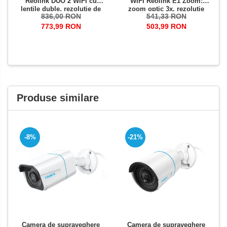
Reolink DUO 2 WIFI cu
WIFI Reolink E1 Zoom:
lentile duble, rezolutie de
zoom optic 3x, rezolutie
836,00 RON
541,33 RON
8MP, detectare
5MP, avertizare detectie
Persoana/Vehicul, unghi
miscare pe email si prin
773,99 RON
503,99 RON
vizualizare orizontal 180°
notificare pe telefon
Produse similare
-8%
-21%
Camera de supraveghere
Camera de supraveghere