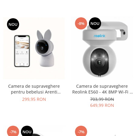
ecran LCD de 5 inch
-8%
NOU
NOU
Camera de supraveghere
Camera de supraveghere
pentru bebelusi Arenti
Reolink E560 - 4K 8MP Wi-Fi 6
AInanny 2K UHD Video cu
Smart PTZ Camera, cu
299,95 RON
703,99 RON
rotatie si inclinare
urmarire automata, zoom
649,99 RON
optic 3X, viziune nocturna
color, alerta audio si vizuala,
comunicare bidirectionala in
timp real
-7%
NOU
-7%