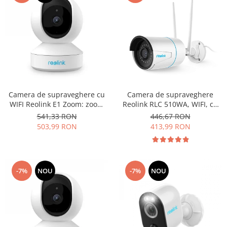
Camera de supraveghere cu
Camera de supraveghere
WIFI Reolink E1 Zoom: zoom
Reolink RLC 510WA, WIFI, cu
optic 3x, rezolutie 5MP,
inteligenta artificiala,
541,33 RON
446,67 RON
avertizare detectie miscare pe
detectare Persoana/Vehicul,
503,99 RON
413,99 RON
email si prin notificare pe
rezolutie de 5MP, senzor de
telefon
miscare
-7%
NOU
-7%
NOU