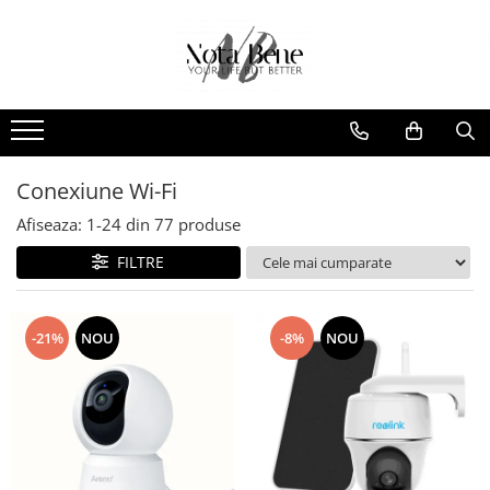
Toate Produsele
Camera de supraveghere
Conexiune 4G
Conexiune Wi-Fi
Conexiune Wi-Fi
Conexiune PoE
Afiseaza:
1-
24
din
77
produse
Cu baterie
FILTRE
Cu panou solar
Sonerie inteligentă
-21%
NOU
-8%
NOU
Accesorii camere de supraveghere
Unelte si aparate de masura
Nivele / Lasere
Telemetre
Teodolite