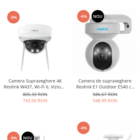
Incorporat
-6%
NOU
-8%
Camera Supraveghere 4K
Camera de supraveghere
Reolink W437, Wi-Fi 6, Viziune
Reolink E1 Outdoor E540 cu
Nocturna Color, Audio
PTZ, WIFI, Auto Tracking,
805,33 RON
586,67 RON
Bidirectional, Detectie
detectare persoana/vehicul,
743,00 RON
548,99 RON
Persoane/Vehicule/Animale,
vedere nocturna color,
8MP, Microfon si Difuzor
rezolutie 5MP Super HD
Incorporat
-8%
-8%
NOU