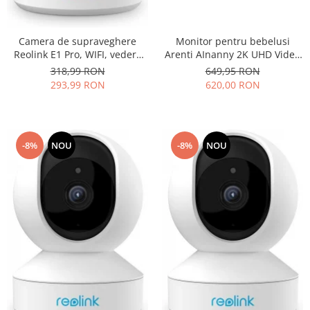
Camera de supraveghere
Monitor pentru bebelusi
Reolink E1 Pro, WIFI, vedere
Arenti AInanny 2K UHD Video
nocturna, rezolutie 4MP,
cu rotatie si inclinare, cu
318,99 RON
649,95 RON
avertizare detectie miscare pe
ecran LCD de 5 inch
293,99 RON
620,00 RON
email si prin notificare pe
telefon
-8%
NOU
-8%
NOU