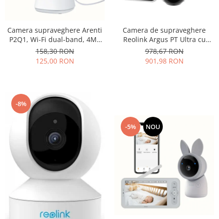
Accesorii
Sisteme de control al mașinilor
Camera supraveghere Arenti
Camera de supraveghere
GNSS
P2Q1, Wi-Fi dual-band, 4MP
Reolink Argus PT Ultra cu
UHD, AI miscare/sunet,
panou solar, rezoluție 4K /
158,30 RON
978,67 RON
urmarire automata, vedere
8MP, WIFI, detectare
125,00 RON
901,98 RON
nocturna 360°
persoana/vehicul, vedere 360
de grade
-8%
-5%
NOU