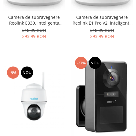
Camera de supraveghere
Camera de supraveghere
Reolink E330, inteligenta
Reolink E1 Pro V2, inteligenta
artificiala, WIFI, rezolutie 4MP,
artificiala, WIFI, rezolutie 4MP,
318,99 RON
318,99 RON
avertizare pe email si prin
avertizare pe email si prin
293,99 RON
293,99 RON
notificare pe telefon
notificare pe telefon
-27%
NOU
-9%
NOU