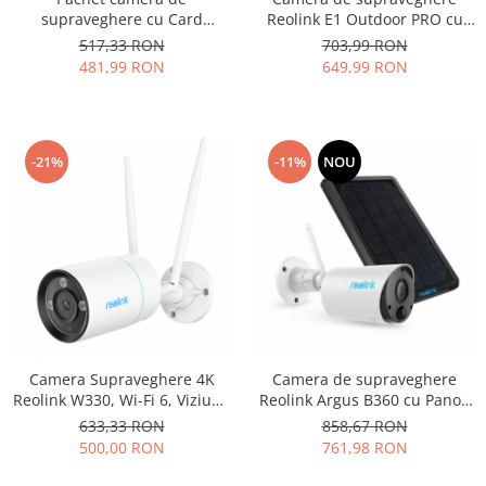
supraveghere cu Card
Reolink E1 Outdoor PRO cu
MicroSD 64 GB, Reolink RLC
PTZ, WIFI, Auto Tracking,
517,33 RON
703,99 RON
510WA WIFI, rezolutie de 5MP
detectare persoana/vehicul,
481,99 RON
649,99 RON
Super HD
vedere nocturna color,
rezolutie 5MP Super HD
-21%
-11%
NOU
Camera Supraveghere 4K
Camera de supraveghere
Reolink W330, Wi-Fi 6, Viziune
Reolink Argus B360 cu Panou
Nocturna Color, Audio
Solar, WIFI, baterie
633,33 RON
858,67 RON
Bidirectional, Detectie
reincarcabila, detectare
500,00 RON
761,98 RON
Persoane/Vehicule/Animale,
persoana/vehicul, rezolutie
8MP, Microfon si Difuzor
8MP, alerte Push