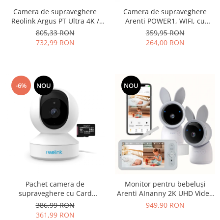
Camera de supraveghere
Camera de supraveghere
Reolink Argus PT Ultra 4K /
Arenti POWER1, WIFI, cu
8MP, WIFI, baterie
baterie reincarcabila,
805,33 RON
359,95 RON
reincarcabila, detectare
detectare persoane, rezolutie
732,99 RON
264,00 RON
persoana/vehicul, vedere 360
2K, senzor de miscare, alerte
de grade
Push pe telefon
-6%
NOU
NOU
Pachet camera de
Monitor pentru bebeluși
supraveghere cu Card
Arenti AInanny 2K UHD Video
MicroSD 64 GB, Reolink E1
cu rotatie și înclinare, cu două
386,99 RON
949,90 RON
Pro-V2 WIFI, rezolutie 4MP
camere de supraveghere și
361,99 RON