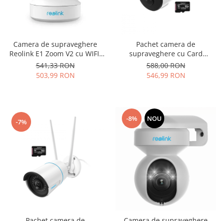
Camera de supraveghere
Pachet camera de
Reolink E1 Zoom V2 cu WIFI,
supraveghere cu Card
Inteligenta Artificiala, auto-
MicroSD 64 GB, Reolink Argus
541,33 RON
588,00 RON
urmarirea persoanei (auto
3 PRO WIFI, rezolutie 2K
503,99 RON
546,99 RON
tracking), zoom optic 3x
rezolutie 5MP
-8%
NOU
-7%
Pachet camera de
Camera de supraveghere