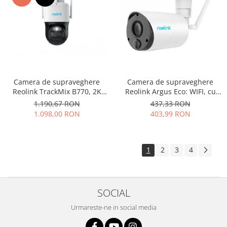
Camera de supraveghere
Camera de supraveghere
Reolink TrackMix B770, 2K
Reolink Argus Eco: WIFI, cu
4MP, dual lens (wide + tele),
baterie reincarcabila,
1.190,67 RON
437,33 RON
zoom hibrid 6x, auto-tracking
rezolutie Full HD, senzor de
1.098,00 RON
403,99 RON
AI, detectie persoana/vehicul,
miscare, avertizare miscare
WiFi dual-band, baterie
pe email
reincarcabila, Night Vision
color, a
1
2
3
4
SOCIAL
Urmareste-ne in social media