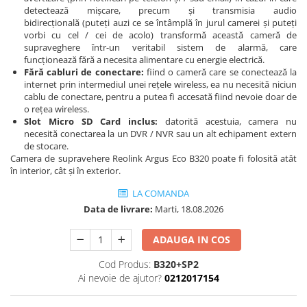
detectează mișcare, precum și transmisia audio
bidirecțională (puteți auzi ce se întâmplă în jurul camerei și puteți
vorbi cu cel / cei de acolo) transformă această cameră de
supraveghere într-un veritabil sistem de alarmă, care
funcționează fără a necesita alimentare cu energie electrică.
Fără cabluri de conectare:
fiind o cameră care se conectează la
internet prin intermediul unei rețele wireless, ea nu necesită niciun
cablu de conectare, pentru a putea fi accesată fiind nevoie doar de
o rețea wireless.
Slot Micro SD Card inclus:
datorită acestuia, camera nu
necesită conectarea la un DVR / NVR sau un alt echipament extern
de stocare.
Camera de supravehere Reolink Argus Eco B320 poate fi folosită atât
în interior, cât și în exterior.
LA COMANDA
Data de livrare:
Marti, 18.08.2026
ADAUGA IN COS
Cod Produs:
B320+SP2
Ai nevoie de ajutor?
0212017154