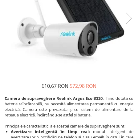
Accesorii
Sisteme de control al mașinilor
GNSS
610,67 RON
572,98 RON
Camera de supraveghere Reolink Argus Eco B320,
fiind dotată cu
baterie reîncărcabilă, nu necesită alimentarea permanentă cu energie
electrică. Camera este prevazuta și cu sistem de alimentare de la
rețeaua electrică, încărcându-se astfel și bateria.
Principalele caracteristici ale acestei camere de supraveghere sunt:
Avertizare inteligentă în timp real:
modul inteligent de
avertizare (prin notificări pe telefon și / sau email) în cazul în care