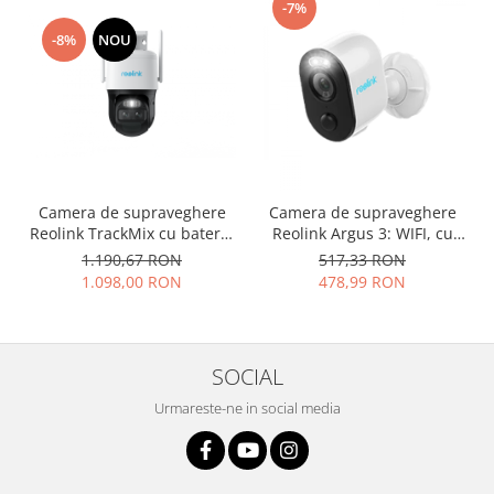
-7%
-8%
NOU
Camera de supraveghere
Camera de supraveghere
Reolink TrackMix cu baterie
Reolink Argus 3: WIFI, cu
reincarcabila, WIFI, , 4MP,
baterie reincarcabila,
1.190,67 RON
517,33 RON
auto zoom tracking,
vedere nocturna color si
1.098,00 RON
478,99 RON
detectare persoana/vehicul,
reflector LED, rezolutie Full
doua obiective
HD
SOCIAL
Urmareste-ne in social media