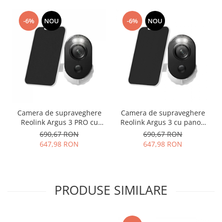
-6%
NOU
-6%
NOU
Camera de supraveghere
Camera de supraveghere
Reolink Argus 3 PRO cu
Reolink Argus 3 cu panou
Panou Solar, inteligenta
solar, baterie reincarcabila,
690,67 RON
690,67 RON
artificiala, detectare
WIFI, vedere nocturna color
647,98 RON
647,98 RON
Persoana/Vehicul baterie,
si reflector LED, rezolutie
rezolutie 4 MP
Full HD
PRODUSE SIMILARE