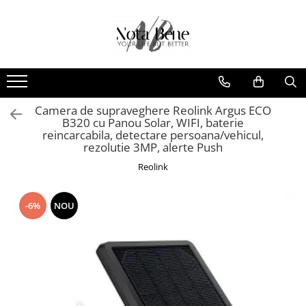
Toate Produsele
Camera de supraveghere
Conexiune 4G
Camera de supraveghere Reolink Argus ECO
Conexiune Wi-Fi
B320 cu Panou Solar, WIFI, baterie
Conexiune PoE
reincarcabila, detectare persoana/vehicul,
rezolutie 3MP, alerte Push
Cu baterie
Reolink
Cu panou solar
Sonerie inteligentă
-6%
NOU
Accesorii camere de supraveghere
Unelte si aparate de masura
Nivele / Lasere
Telemetre
Teodolite