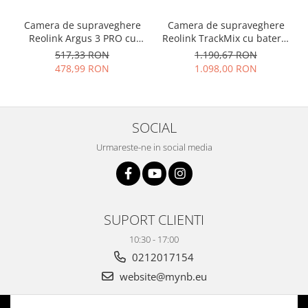
Camera de supraveghere
Camera de supraveghere
Reolink Argus 3 PRO cu
Reolink TrackMix cu baterie
inteligenta artificiala,
reincarcabila, WIFI, , 4MP,
517,33 RON
1.190,67 RON
detectare Persoana/Vehicul
auto zoom tracking,
478,99 RON
1.098,00 RON
baterie reincarcabila,
detectare persoana/vehicul,
rezolutie 4 MP
doua obiective
SOCIAL
Urmareste-ne in social media
SUPORT CLIENTI
10:30 - 17:00
0212017154
website@mynb.eu