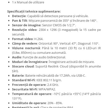
1 x Manual de utilizare
Specificații tehnice suplimentare:
Detecție
: Capabilă să detecteze persoane și vehicule.
Pan & Tilt
: Mișcare panoramică de 355° și înclinare de 140°.
Senzor de imagine
: Senzor CMOS de 1/2.7".
Rezoluție video
: 2304 x 1296 (3 megapixeli) la 15 cadre pe
secundă.
Format video
: H.264.
Câmp de vedere
: Orizontal: 90°, Vertical: 47°, Diagonal: 110°.
Viziune nocturnă
: Până la 10 metri (33 ft) cu 6 LED-uri IR
(0.8w, 850nm) cu comutare automată.
Audio
: Funcție de audio bidirecțional.
Moduri de înregistrare
: Înregistrare activată de mișcare.
Stocare cloud
: Suportă Reolink Cloud (disponibil în anumite
țări).
Baterie
: Baterie reîncărcabilă de 17.2Wh, via USB-C.
Standard Wi-Fi
: IEEE 802.11 b/g/n.
Frecvență de operare
: 2.4 GHz.
Securitate Wi-Fi
: WPA/WPA2.
Temperatură de operare
: -10°C până la +55°C (14°F până la
131°F).
Umiditate de operare
: 20% - 85%.
Rezistență la apă
: Clasa de protecție IP64.