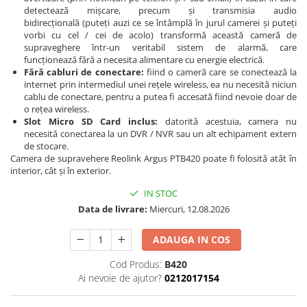
detectează mișcare, precum și transmisia audio
bidirecțională (puteți auzi ce se întâmplă în jurul camerei și puteți
vorbi cu cel / cei de acolo) transformă această cameră de
supraveghere într-un veritabil sistem de alarmă, care
funcționează fără a necesita alimentare cu energie electrică.
Fără cabluri de conectare:
fiind o cameră care se conectează la
internet prin intermediul unei rețele wireless, ea nu necesită niciun
cablu de conectare, pentru a putea fi accesată fiind nevoie doar de
o rețea wireless.
Slot Micro SD Card inclus:
datorită acestuia, camera nu
necesită conectarea la un DVR / NVR sau un alt echipament extern
de stocare.
Camera de supravehere Reolink Argus PTB420 poate fi folosită atât în
interior, cât și în exterior.
IN STOC
Data de livrare:
Miercuri, 12.08.2026
ADAUGA IN COS
Cod Produs:
B420
Ai nevoie de ajutor?
0212017154