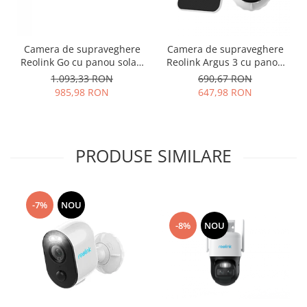
Camera de supraveghere
Camera de supraveghere
Reolink Go cu panou solar,
Reolink Argus 3 cu panou
baterie reincarcabila, 4G -
solar, baterie reincarcabila,
1.093,33 RON
690,67 RON
LTE, rezolutie Full HD,
WIFI, vedere nocturna color
985,98 RON
647,98 RON
senzor de miscare
si reflector LED, rezolutie
Full HD
PRODUSE SIMILARE
-7%
NOU
-8%
NOU