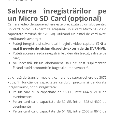
Salvarea înregistrărilor pe
un Micro SD Card (opțional)
Camera video de supraveghere este prevăzută cu un slot pentru
un card Micro SD (permite atașarea unui card Micro SD cu o
capacitate maximă de 128 GB). Utilizând un astfel de card aveți
următoarele avantaje:
Puteți înregistra și salva local imaginile video captate,
fără a
mai fi nevoie de niciun dispozitiv extern de tip DVR/NVR
;
Puteți accesa și reda înregistrările video din trecut, salvate pe
card;
Nu necesită niciun abonament sau alt cost suplimentar,
făcând astfel economie în bugetul dumneavoastră.
La o rată de transfer medie a camerei de supraveghere de 3072
kbps, în funcție de capacitatea cardului precum și de durata
înregistrărilor, pot fi înregistrate:
Pe un card cu o capacitate de 16 GB, între 664 și 2160 de
evenimente;
Pe un card cu o capacitate de 32 GB, între 1328 și 4320 de
evenimente;
Pe un card cu o capacitate de 64 GB, între 2656 și 8640 de