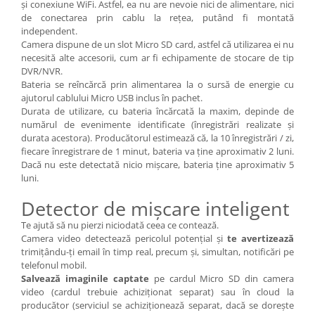
și conexiune WiFi. Astfel, ea nu are nevoie nici de alimentare, nici
de conectarea prin cablu la rețea, putând fi montată
independent.
Camera dispune de un slot Micro SD card, astfel că utilizarea ei nu
necesită alte accesorii, cum ar fi echipamente de stocare de tip
DVR/NVR.
Bateria se reîncărcă prin alimentarea la o sursă de energie cu
ajutorul cablului Micro USB inclus în pachet.
Durata de utilizare, cu bateria încărcată la maxim, depinde de
numărul de evenimente identificate (înregistrări realizate și
durata acestora). Producătorul estimează că, la 10 înregistrări / zi,
fiecare înregistrare de 1 minut, bateria va ține aproximativ 2 luni.
Dacă nu este detectată nicio mișcare, bateria ține aproximativ 5
luni.
Detector de mișcare inteligent
Te ajută să nu pierzi niciodată ceea ce contează.
Camera video detectează pericolul potențial și
te avertizează
trimițându-ți email în timp real, precum și, simultan, notificări pe
telefonul mobil.
Salvează imaginile captate
pe cardul Micro SD din camera
video (cardul trebuie achiziționat separat) sau în cloud la
producător (serviciul se achiziționează separat, dacă se dorește