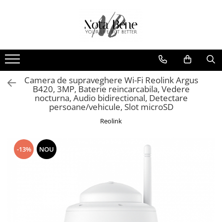
Camera de supraveghere
Unelte si aparate de masura
Conexiune 4G
Nivele / Lasere
Conexiune Wi-Fi
Telemetre
Conexiune PoE
Teodolite
Camera de supraveghere Wi-Fi Reolink Argus
B420, 3MP, Baterie reincarcabila, Vedere
Cu baterie
Accesorii
nocturna, Audio bidirectional, Detectare
persoane/vehicule, Slot microSD
Cu panou solar
Sisteme de control al mașinilor
Reolink
Sonerie inteligentă
GNSS
-13%
NOU