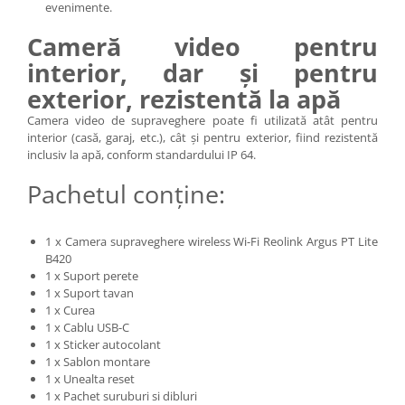
evenimente.
Cameră video pentru
interior, dar și pentru
exterior, rezistentă la apă
Camera video de supraveghere poate fi utilizată atât pentru
interior (casă, garaj, etc.), cât și pentru exterior, fiind rezistentă
inclusiv la apă, conform standardului IP 64.
Pachetul conține:
1 x Camera supraveghere wireless Wi-Fi Reolink Argus PT Lite
B420
1 x Suport perete
1 x Suport tavan
1 x Curea
1 x Cablu USB-C
1 x Sticker autocolant
1 x Sablon montare
1 x Unealta reset
1 x Pachet suruburi si dibluri