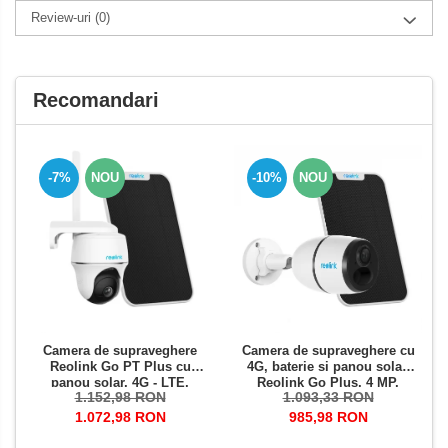
Review-uri
(0)
Recomandari
-7%
NOU
-10%
NOU
Camera de supraveghere
Camera de supraveghere cu
Reolink Go PT Plus cu
4G, baterie si panou solar,
panou solar, 4G - LTE,
Reolink Go Plus, 4 MP,
1.152,98 RON
1.093,33 RON
baterie reincarcabila,
detectare persoana/vehicul,
rezolutie 4 MP, detectare
notificari pe telefon
1.072,98 RON
985,98 RON
persoana/vehicul