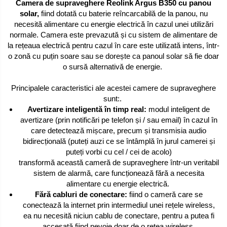
Camera de supraveghere Reolink Argus B350 cu panou
solar,
fiind dotată cu baterie reîncarcabilă de la panou, nu
necesită alimentare cu energie electrică în cazul unei utilizări
normale. Camera este prevazută și cu sistem de alimentare de
la rețeaua electrică pentru cazul în care este utilizată intens, într-
o zonă cu puțin soare sau se dorește ca panoul solar să fie doar
o sursă alternativă de energie.
Principalele caracteristici ale acestei camere de supraveghere
sunt:.
Avertizare inteligentă în timp real:
modul inteligent de
avertizare (prin notificări pe telefon și / sau email) în cazul în
care detectează mișcare, precum și transmisia audio
bidirecțională (puteți auzi ce se întâmplă în jurul camerei și
puteți vorbi cu cel / cei de acolo)
transformă această cameră de supraveghere într-un veritabil
sistem de alarmă, care funcționează fără a necesita
alimentare cu energie electrică.
Fără cabluri de conectare:
fiind o cameră care se
conectează la internet prin intermediul unei rețele wireless,
ea nu necesită niciun cablu de conectare, pentru a putea fi
accesată fiind nevoie doar de o rețea wireless.