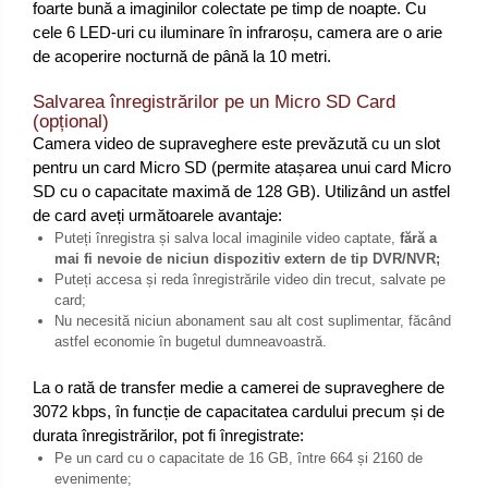
foarte bună a imaginilor colectate pe timp de noapte. Cu
cele 6 LED-uri cu iluminare în infraroșu, camera are o arie
de acoperire nocturnă de până la 10 metri.
Salvarea înregistrărilor pe un Micro SD Card
(opțional)
Camera video de supraveghere este prevăzută cu un slot
pentru un card Micro SD (permite atașarea unui card Micro
SD cu o capacitate maximă de 128 GB). Utilizând un astfel
de card aveți următoarele avantaje:
Puteți înregistra și salva local imaginile video captate,
fără a
mai fi nevoie de niciun dispozitiv extern de tip DVR/NVR;
Puteți accesa și reda înregistrările video din trecut, salvate pe
card;
Nu necesită niciun abonament sau alt cost suplimentar, făcând
astfel economie în bugetul dumneavoastră.
La o rată de transfer medie a camerei de supraveghere de
3072 kbps, în funcție de capacitatea cardului precum și de
durata înregistrărilor, pot fi înregistrate:
Pe un card cu o capacitate de 16 GB, între 664 și 2160 de
evenimente;