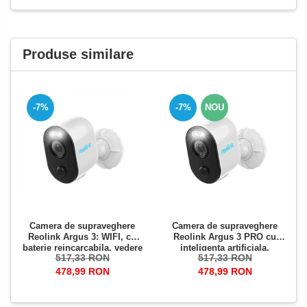
Produse similare
-7%
-7%
NOU
Camera de supraveghere
Camera de supraveghere
Reolink Argus 3: WIFI, cu
Reolink Argus 3 PRO cu
baterie reincarcabila, vedere
inteligenta artificiala,
517,33 RON
517,33 RON
nocturna color si reflector
detectare Persoana/Vehicul
LED, rezolutie Full HD
baterie reincarcabila,
478,99 RON
478,99 RON
rezolutie 4 MP