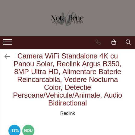
Camera de supraveghere
Unelte si aparate de masura
Conexiune 4G
Nivele / Lasere
Conexiune Wi-Fi
Telemetre
Conexiune PoE
Teodolite
Camera WiFi Standalone 4K cu
Panou Solar, Reolink Argus B350,
Cu baterie
Accesorii
8MP Ultra HD, Alimentare Baterie
Cu panou solar
Sisteme de control al mașinilor
Reincarcabila, Vedere Nocturna
Color, Detectie
Sonerie inteligentă
GNSS
Persoane/Vehicule/Animale, Audio
Bidirectional
Reolink
-11%
NOU