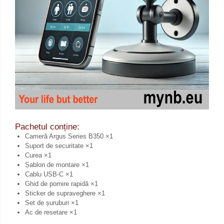
Pachetul conține:
Cameră Argus Series B350 ×1
Suport de securitate ×1
Curea ×1
Șablon de montare ×1
Cablu USB-C ×1
Ghid de pornire rapidă ×1
Sticker de supraveghere ×1
Set de șuruburi ×1
Ac de resetare ×1