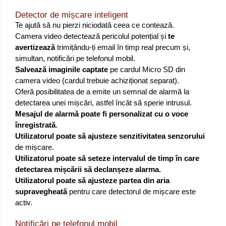
Detector de mișcare inteligent
Te ajută să nu pierzi niciodată ceea ce contează.
Camera video detectează pericolul potențial și
te
avertizează
trimițându-ți email în timp real precum și,
simultan, notificări pe telefonul mobil.
Salvează imaginile captate
pe cardul Micro SD din
camera video (cardul trebuie achiziționat separat).
Oferă posibilitatea de a emite un semnal de alarmă la
detectarea unei mișcări, astfel încât să sperie intrusul.
Mesajul de alarmă poate fi personalizat cu o voce
înregistrată
.
Utilizatorul poate să ajusteze senzitivitatea senzorului
de mișcare.
Utilizatorul poate să seteze intervalul de timp în care
detectarea mișcării să declanșeze alarma.
Utilizatorul poate să ajusteze partea din aria
supravegheată
pentru care detectorul de mișcare este
activ.
Notificări pe telefonul mobil