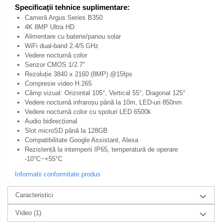
Specificații tehnice suplimentare:
Cameră Argus Series B350
4K 8MP Ultra HD
Alimentare cu baterie/panou solar
WiFi dual-band 2.4/5 GHz
Vedere nocturnă color
Senzor CMOS 1/2.7"
Rezoluție 3840 x 2160 (8MP) @15fps
Compresie video H.265
Câmp vizual: Orizontal 105°, Vertical 55°, Diagonal 125°
Vedere nocturnă infraroșu până la 10m, LED-uri 850nm
Vedere nocturnă color cu spoturi LED 6500k
Audio bidirecțional
Slot microSD până la 128GB
Compatibilitate Google Assistant, Alexa
Rezistență la intemperii IP65, temperatură de operare
-10°C~+55°C
Informatii conformitate produs
Caracteristici
Video
(1)