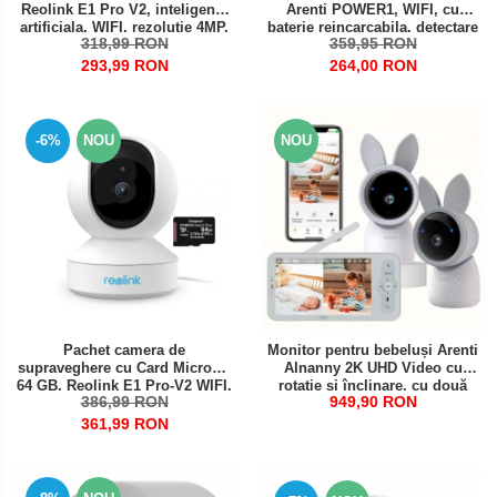
Reolink E1 Pro V2, inteligenta
Arenti POWER1, WIFI, cu
artificiala, WIFI, rezolutie 4MP,
baterie reincarcabila, detectare
318,99 RON
359,95 RON
avertizare pe email si prin
persoane, rezolutie 2K, senzor
notificare pe telefon
de miscare, alerte Push pe
293,99 RON
264,00 RON
telefon
-6%
NOU
NOU
Pachet camera de
Monitor pentru bebeluși Arenti
supraveghere cu Card MicroSD
AInanny 2K UHD Video cu
64 GB, Reolink E1 Pro-V2 WIFI,
rotatie și înclinare, cu două
386,99 RON
949,90 RON
rezolutie 4MP
camere de supraveghere și
ecran LCD de 5 inch
361,99 RON