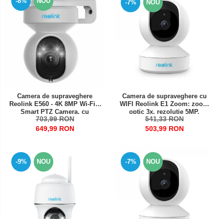
-8%
NOU
-7%
NOU
Camera de supraveghere
Camera de supraveghere cu
Reolink E560 - 4K 8MP Wi-Fi 6
WIFI Reolink E1 Zoom: zoom
Smart PTZ Camera, cu
optic 3x, rezolutie 5MP,
703,99 RON
541,33 RON
urmarire automata, zoom optic
avertizare detectie miscare pe
3X, viziune nocturna color,
email si prin notificare pe
649,99 RON
503,99 RON
alerta audio si vizuala,
telefon
comunicare bidirectionala in
timp real
-9%
NOU
-7%
NOU