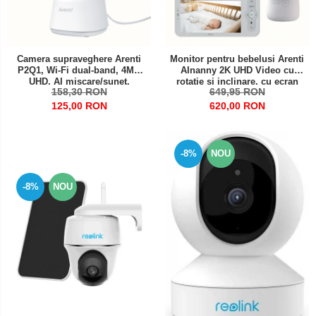
Camera supraveghere Arenti
Monitor pentru bebelusi Arenti
P2Q1, Wi-Fi dual-band, 4MP
AInanny 2K UHD Video cu
UHD, AI miscare/sunet,
rotatie si inclinare, cu ecran
158,30 RON
649,95 RON
urmarire automata, vedere
LCD de 5 inch
nocturna 360°
125,00 RON
620,00 RON
-8%
NOU
-8%
NOU