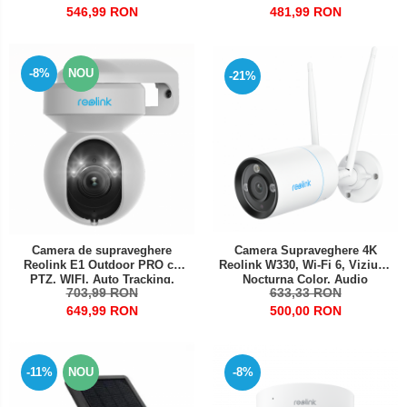
HD
481,99 RON
546,99 RON
-8%
NOU
-21%
Camera de supraveghere
Camera Supraveghere 4K
Reolink E1 Outdoor PRO cu
Reolink W330, Wi-Fi 6, Viziune
PTZ, WIFI, Auto Tracking,
Nocturna Color, Audio
703,99 RON
633,33 RON
detectare persoana/vehicul,
Bidirectional, Detectie
vedere nocturna color,
Persoane/Vehicule/Animale,
649,99 RON
500,00 RON
rezolutie 5MP Super HD
8MP, Microfon si Difuzor
Incorporat
-11%
NOU
-8%