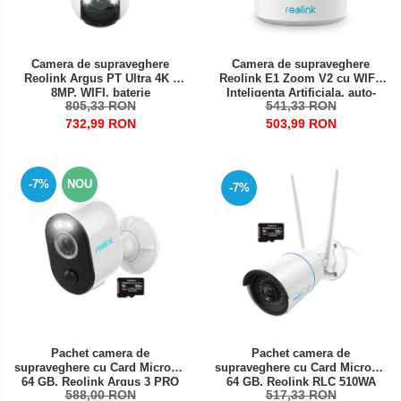
Camera de supraveghere
Camera de supraveghere
Reolink Argus PT Ultra 4K /
Reolink E1 Zoom V2 cu WIFI,
8MP, WIFI, baterie
Inteligenta Artificiala, auto-
805,33 RON
541,33 RON
reincarcabila, detectare
urmarirea persoanei (auto
persoana/vehicul, vedere 360
tracking), zoom optic 3x
732,99 RON
503,99 RON
de grade
rezolutie 5MP
-7%
NOU
-7%
Pachet camera de
Pachet camera de
supraveghere cu Card MicroSD
supraveghere cu Card MicroSD
64 GB, Reolink RLC 510WA
64 GB, Reolink Argus 3 PRO
517,33 RON
588,00 RON
WIFI, rezolutie de 5MP Super
WIFI, rezolutie 2K