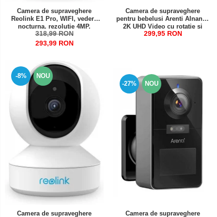
Camera de supraveghere
Camera de supraveghere
Reolink E1 Pro, WIFI, vedere
pentru bebelusi Arenti AInanny
nocturna, rezolutie 4MP,
2K UHD Video cu rotatie si
318,99 RON
299,95 RON
avertizare detectie miscare pe
inclinare
email si prin notificare pe
293,99 RON
telefon
-8%
NOU
-27%
NOU
Camera de supraveghere
Camera de supraveghere