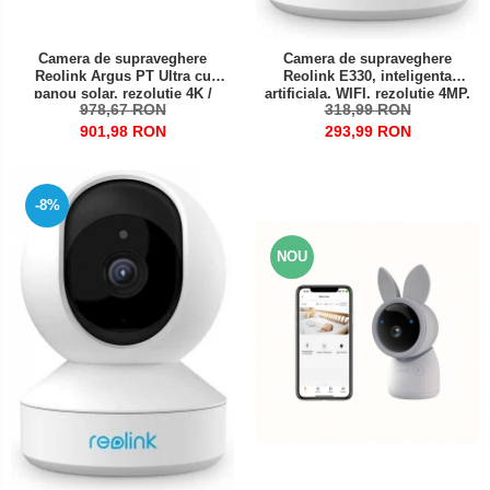
Camera de supraveghere
Camera de supraveghere
Reolink Argus PT Ultra cu
Reolink E330, inteligenta
panou solar, rezoluție 4K /
artificiala, WIFI, rezolutie 4MP,
978,67 RON
318,99 RON
8MP, WIFI, detectare
avertizare pe email si prin
persoana/vehicul, vedere 360
notificare pe telefon
901,98 RON
293,99 RON
de grade
-8%
NOU