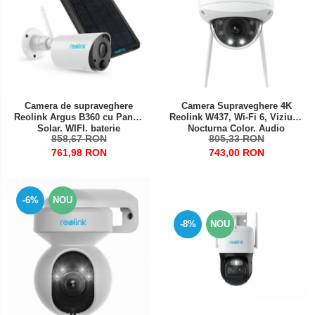
Camera de supraveghere
Camera Supraveghere 4K
Reolink Argus B360 cu Panou
Reolink W437, Wi-Fi 6, Viziune
Solar, WIFI, baterie
Nocturna Color, Audio
858,67 RON
805,33 RON
reincarcabila, detectare
Bidirectional, Detectie
persoana/vehicul, rezolutie
Persoane/Vehicule/Animale,
761,98 RON
743,00 RON
8MP, alerte Push
8MP, Microfon si Difuzor
Incorporat
-6%
NOU
-8%
NOU