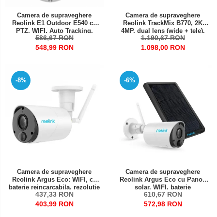
Camera de supraveghere
Camera de supraveghere
Reolink E1 Outdoor E540 cu
Reolink TrackMix B770, 2K
PTZ, WIFI, Auto Tracking,
4MP, dual lens (wide + tele),
586,67 RON
1.190,67 RON
detectare persoana/vehicul,
zoom hibrid 6x, auto-tracking
vedere nocturna color,
AI, detectie persoana/vehicul,
548,99 RON
1.098,00 RON
rezolutie 5MP Super HD
WiFi dual-band, baterie
reincarcabila, Night Vision
color, a
-8%
-6%
Camera de supraveghere
Camera de supraveghere
Reolink Argus Eco: WIFI, cu
Reolink Argus Eco cu Panou
baterie reincarcabila, rezolutie
solar, WIFI, baterie
437,33 RON
610,67 RON
Full HD, senzor de miscare,
reincarcabila, slot Micro SD
avertizare miscare pe email
Card, rezolutie Full HD, senzor
403,99 RON
572,98 RON
de miscare