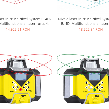
ser in cruce Nivel System CL4D-
Nivela laser in cruce Nivel Sy
Multifuncționala, laser rosu, 4
B, 4D, Multifuncționala, laser
lanuri laser (360 grade)
planuri laser (360 grad
14.923,51 RON
18.322,94 RON