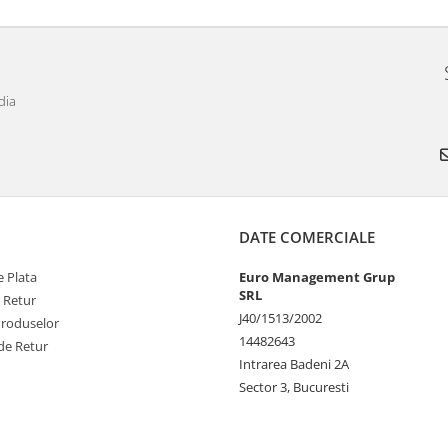
dia
DATE COMERCIALE
 Plata
Euro Management Grup
SRL
e Retur
J40/1513/2002
Produselor
14482643
de Retur
Intrarea Badeni 2A
Sector 3, Bucuresti