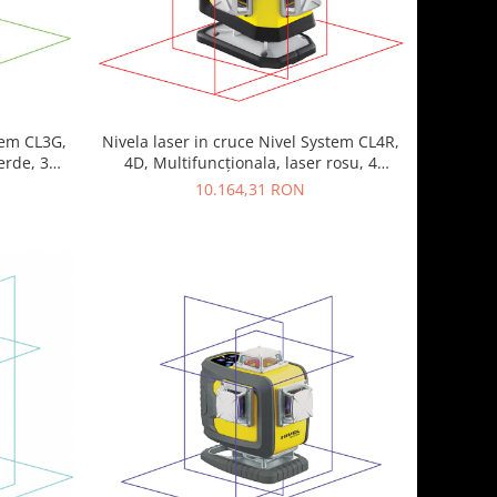
tem CL3G,
Nivela laser in cruce Nivel System CL4R,
erde, 3
4D, Multifuncționala, laser rosu, 4
e)
planuri laser (360 grade)
10.164,31 RON