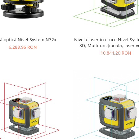
lă optică Nivel System N32x
Nivela laser in cruce Nivel Sys
3D, Multifuncționala, laser v
6.288,96 RON
planuri laser (360 grad
10.844,20 RON