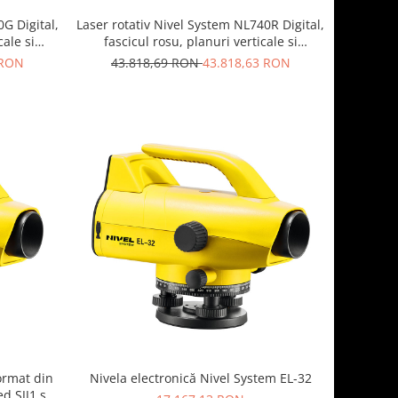
G Digital,
Laser rotativ Nivel System NL740R Digital,
cale si
fascicul rosu, planuri verticale si
ctiune de
orizontale cu pante, raza de actiune de
 RON
43.818,69 RON
43.818,63 RON
ere
pana la 700 m, autoaliniere
ormat din
Nivela electronică Nivel System EL-32
d SJJ1 și