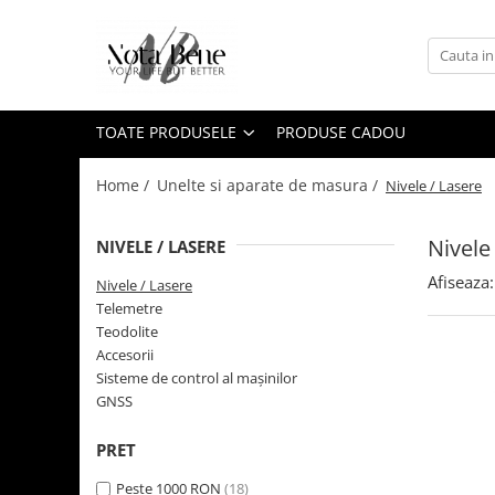
Toate Produsele
Camera de supraveghere
TOATE PRODUSELE
PRODUSE CADOU
Conexiune 4G
Conexiune Wi-Fi
Home /
Unelte si aparate de masura /
Nivele / Lasere
Conexiune PoE
Nivele
NIVELE / LASERE
Cu baterie
Afiseaza:
Cu panou solar
Nivele / Lasere
Telemetre
Sonerie inteligentă
Teodolite
Accesorii camere de supraveghere
Accesorii
Sisteme de control al mașinilor
Unelte si aparate de masura
GNSS
Nivele / Lasere
Telemetre
PRET
Teodolite
Peste 1000 RON
(18)