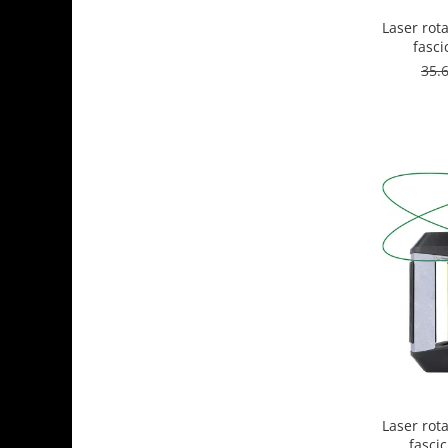
Laser rot
fasci
orizonta
35.
pa
Laser rot
fascic