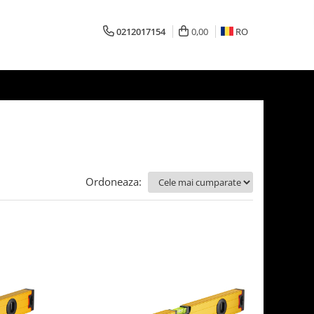
0212017154
0,00
RO
Ordoneaza: