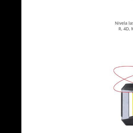
Nivela la
R, 4D, 
p