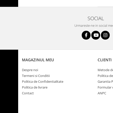
SOCIAL
Urmareste-ne in social me
MAGAZINUL MEU
CLIENTI
Despre noi
Metode de
Termeni si Conditii
Politica d
Politica de Confidentialitate
Garantia 
Politica de livrare
Formular 
Contact
ANPC