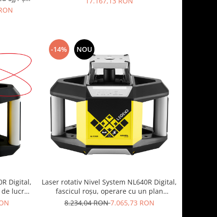
17.167,13 RON
 RON
-14%
NOU
R Digital,
Laser rotativ Nivel System NL640R Digital,
ă de lucru
fascicul roșu, operare cu un plan
orizontal, raza de actiune 600 m
RON
8.234,04 RON
7.065,73 RON