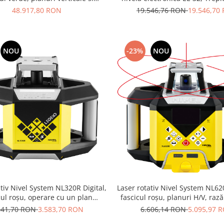
le cu pante, raza de actiune de
Stadie TS-5 TS-5
48.917,80 RON
19.546,76 RON
19.546,70
na la 700 m, autoaliniere
NOU
-23%
NOU
ativ Nivel System NL320R Digital,
Laser rotativ Nivel System NL620
cul roșu, operare cu un plan
fascicul roșu, planuri H/V, raz
ntal, raza de actiune 500 m
600 m
841,70 RON
3.583,70 RON
6.606,14 RON
5.095,97 