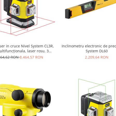
aser in cruce Nivel System CL3R,
Inclinometru electronic de prec
ltifuncționala, laser rosu, 3
System DL60
lanuri laser (360 grade)
464,62 RON
8.464,57 RON
2.209,64 RON