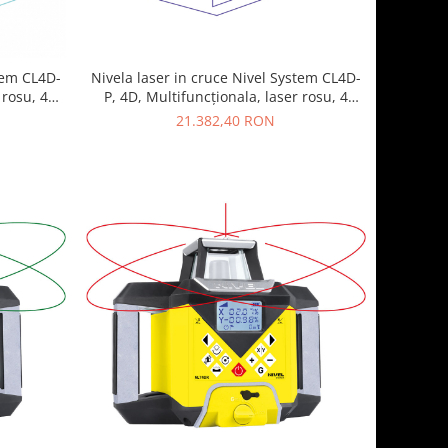
stem CL4D-
Nivela laser in cruce Nivel System CL4D-
 rosu, 4
P, 4D, Multifuncționala, laser rosu, 4
e)
planuri laser (360 grade)
21.382,40 RON