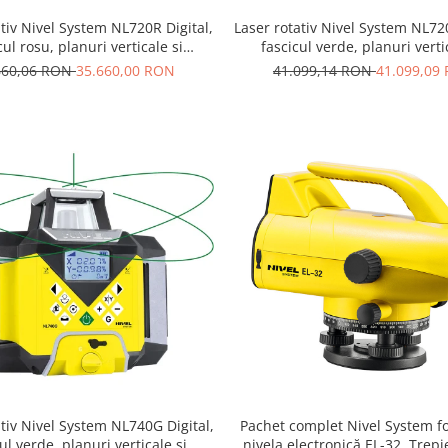
ativ Nivel System NL720R Digital,
Laser rotativ Nivel System NL720
cul rosu, planuri verticale si
fascicul verde, planuri verti
le cu pante, raza de actiune de
orizontale cu pante, raza de a
660,06 RON
35.660,00 RON
41.099,14 RON
41.099,09
na la 700 m, autoaliniere
pana la 700 m, autoalini
ativ Nivel System NL740G Digital,
Pachet complet Nivel System f
ul verde, planuri verticale si
nivela electronică EL-32, Trepie