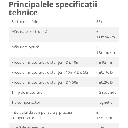
Principalele specificații
tehnice
Factor de mărire
32x
Măsurare electronică
±
1.0mm/km
Măsurare optică
±
1.0mm/km
Precizie – măsurarea distanței – D ≤ 10m
< ±10mm
Precizie – măsurarea distanței – 10m < D ≤ 50m
< ±0,1% D
Precizie – măsurarea distanței – D > 50m
< ±0,2% D
Timp de măsurare
< 3 secunde
Tip compensator
magnetic
Intervalul de compensare și precizia
±
compensatorului
15’/0,3”/min
Sursă de alimentare
Li−ion ,