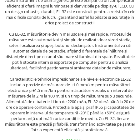
Acest instrument de ultimă generație este echipat cu un compensator
eficient și oferă imagini luminoase și clar vizibile pe display-ul LCD. Cu
un design robust și durabil, EL-32 este construit pentru a rezista în cele
mai dificile condiții de lucru, garantând astfel fiabilitate și acuratețe în
orice proiect de construcții.
Cu EL-32, măsurătorile devin mai ușoare și mai rapide. Procesul de
măsurare este automatizat și simplu de realizat: doar vizezi stadia,
setezi focalizarea și apeși butonul declanșator. Instrumentul va citi
automat datele de pe stadie, afișând diferențele de înălțime și
distanțele direct pe ecranul său mare și iluminat din spate. Rezultatele
pot fi stocate intern și exportate pe computer pentru o analiză
ulterioară, facilitând gestionarea și arhivarea datelor de măsurare.
Caracteristicile tehnice impresionante ale nivelei electronice EL-32
includ o precizie de măsurare de ±1.0 mm/km pentru măsurători
electronice și ±1.5 mm/km pentru măsurători vizuale, un interval de
măsurare de la 2 m la 100 m, și un timp de măsurare sub 3 secunde.
Alimentată de o baterie Li-ion de 2200 mAh, EL-32 oferă până la 20 de
ore de operare continuă. Protecția la apă și praf IP55 și capacitatea de
operare în intervalul de temperatură -20°C până la +50°C asigură
performanță optimă în orice condiții de mediu. Cu EL-32, fiecare
măsurătoare este precisă și fiabilă, transformând activitatea pe șantier
într-o experiență eficientă și profesională.