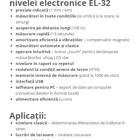
nivelei electronice EL-32
precizie ridicată
(1 mm / km)
măsurători în toate condițiile
(la umbră și la soare, la
amurg)
acoperire pe distanțe lungi
(100 m)
măsurare rapidă
(<3 secunde)
amortizare eficientă a vibrațiilor
– compensator magnetic
măsurători automate și clasice
operare intuitivă
– buton „touch” pentru declanșarea
măsurătorilor, afișaj LCD clar
nivelare în raport cu reperul
rezistent la condiții severe de teren
(IP55)
memorie internă de măsurare
(până la 1000 de citiri)
interfață USB
software pentru PC
– export de date pe computer
(conversia datelor în format Excel)
alimentare eficientă
(Li-ion)
Aplicații:
nivelare clasică
– determinarea diferențelor de înălțime în
teren
lucrări de terasare
– nivelare, excavare