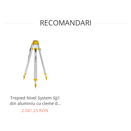
RECOMANDARI
Trepied Nivel System SJJ1
din aluminiu cu cleme de
blocare și baza de prindere
2.041,25 RON
plată