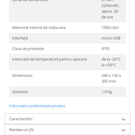
2200mAh,
aprox. 20
de ore
Memorie internă de măsurare
1000 citiri
Interfață
micro-USB
Clasa de protecție
IP55
Intervalul de temperatură pentru operare
de la -20°C
la +50°C
Dimensiuni
240 x 130 x
205 mm
Greutate
1,9 kg
Informatii conformitate produs
Caracteristici
Review-uri
(0)