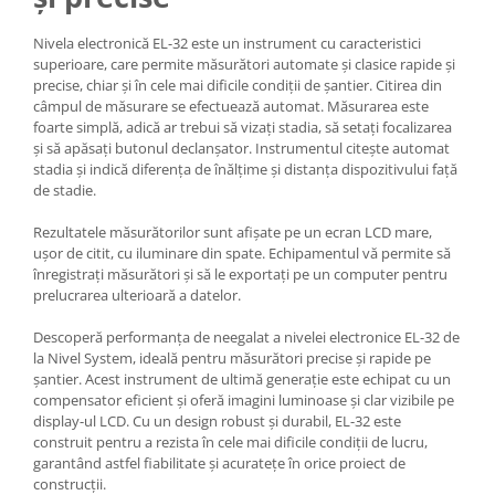
Nivela electronică EL-32 este un instrument cu caracteristici
superioare, care permite măsurători automate și clasice rapide și
precise, chiar și în cele mai dificile condiții de șantier. Citirea din
câmpul de măsurare se efectuează automat. Măsurarea este
foarte simplă, adică ar trebui să vizați stadia, să setați focalizarea
și să apăsați butonul declanșator. Instrumentul citește automat
stadia și indică diferența de înălțime și distanța dispozitivului față
de stadie.
Rezultatele măsurătorilor sunt afișate pe un ecran LCD mare,
ușor de citit, cu iluminare din spate. Echipamentul vă permite să
înregistrați măsurători și să le exportați pe un computer pentru
prelucrarea ulterioară a datelor.
Descoperă performanța de neegalat a nivelei electronice EL-32 de
la Nivel System, ideală pentru măsurători precise și rapide pe
șantier. Acest instrument de ultimă generație este echipat cu un
compensator eficient și oferă imagini luminoase și clar vizibile pe
display-ul LCD. Cu un design robust și durabil, EL-32 este
construit pentru a rezista în cele mai dificile condiții de lucru,
garantând astfel fiabilitate și acuratețe în orice proiect de
construcții.