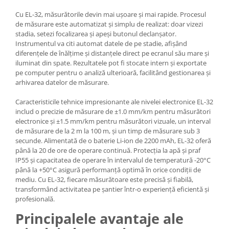
Cu EL-32, măsurătorile devin mai ușoare și mai rapide. Procesul
de măsurare este automatizat și simplu de realizat: doar vizezi
stadia, setezi focalizarea și apeși butonul declanșator.
Instrumentul va citi automat datele de pe stadie, afișând
diferențele de înălțime și distanțele direct pe ecranul său mare și
iluminat din spate. Rezultatele pot fi stocate intern și exportate
pe computer pentru o analiză ulterioară, facilitând gestionarea și
arhivarea datelor de măsurare.
Caracteristicile tehnice impresionante ale nivelei electronice EL-32
includ o precizie de măsurare de ±1.0 mm/km pentru măsurători
electronice și ±1.5 mm/km pentru măsurători vizuale, un interval
de măsurare de la 2 m la 100 m, și un timp de măsurare sub 3
secunde. Alimentată de o baterie Li-ion de 2200 mAh, EL-32 oferă
până la 20 de ore de operare continuă. Protecția la apă și praf
IP55 și capacitatea de operare în intervalul de temperatură -20°C
până la +50°C asigură performanță optimă în orice condiții de
mediu. Cu EL-32, fiecare măsurătoare este precisă și fiabilă,
transformând activitatea pe șantier într-o experiență eficientă și
profesională.
Principalele avantaje ale