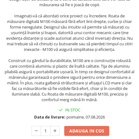
măsurarea să fie o joacă de copii.
Imaginați-vă că abordați orice proiect cu încredere. Roata de
măsurare digitală M100 măsoară fără efort linii drepte, curbe și chiar
forme neregulate. Designul său intuitiv vă permite să măsurați cu
ușurință înainte și înapoi, datorită unui contor mecanic care ține
evidența distanței și scade automat atunci când inversați direcția. Nu
mai trebuie să vă chinuiți cu butoanele sau să pierdeți timpul cu citiri
inexacte - M100 vă asigură simplitatea și eficiența.
Construit cu gândul la durabilitate, M100 are o construcție robustă
care combină aluminiu și plastic de înaltă calitate. Tija de aluminiu
pliabilă asigură o portabilitate ușoară, în timp ce designul confortabil al
mânerului garantează o prindere sigură pentru orice dimensiune a
mâinii. În plus, roata galbenă strălucitoare și afișajul LCD mare și clar
fac ca măsurătorile să fie vizibile fără efort, chiar și în condiții de
iluminare slabă. Cu Roata de măsurare digitală M100, precizia și
confortul merg mână în mână.
IN STOC
Data de livrare:
poimaine, 07.08.2026
ADAUGA IN COS