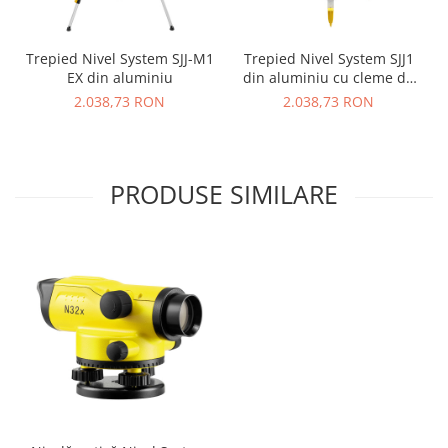
Trepied Nivel System SJJ-M1
Trepied Nivel System SJJ1
EX din aluminiu
din aluminiu cu cleme de
blocare și baza de prindere
2.038,73 RON
2.038,73 RON
plată
PRODUSE SIMILARE