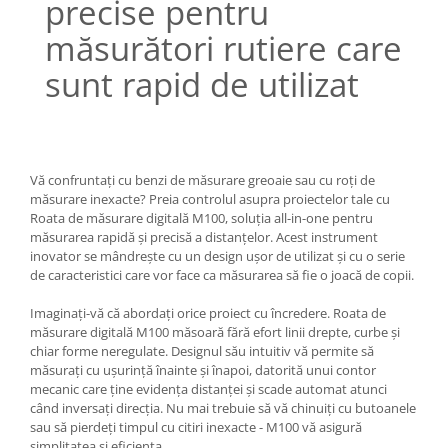
precise pentru
măsurători rutiere care
sunt rapid de utilizat
Vă confruntați cu benzi de măsurare greoaie sau cu roți de
măsurare inexacte? Preia controlul asupra proiectelor tale cu
Roata de măsurare digitală M100, soluția all-in-one pentru
măsurarea rapidă și precisă a distanțelor. Acest instrument
inovator se mândrește cu un design ușor de utilizat și cu o serie
de caracteristici care vor face ca măsurarea să fie o joacă de copii.
Imaginați-vă că abordați orice proiect cu încredere. Roata de
măsurare digitală M100 măsoară fără efort linii drepte, curbe și
chiar forme neregulate. Designul său intuitiv vă permite să
măsurați cu ușurință înainte și înapoi, datorită unui contor
mecanic care ține evidența distanței și scade automat atunci
când inversați direcția. Nu mai trebuie să vă chinuiți cu butoanele
sau să pierdeți timpul cu citiri inexacte - M100 vă asigură
simplitatea și eficiența.