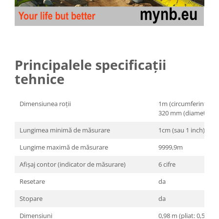
Principalele specificații
tehnice
Dimensiunea roții
1m (circumferință)
320 mm (diametru)
Lungimea minimă de măsurare
1cm (sau 1 inch)
Lungime maximă de măsurare
9999,9m
Afișaj contor (indicator de măsurare)
6 cifre
Resetare
da
Stopare
da
Dimensiuni
0,98 m (pliat: 0,52 m)