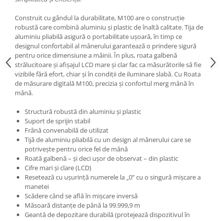
Construit cu gândul la durabilitate, M100 are o construcție
robustă care combină aluminiu și plastic de înaltă calitate. Tija de
aluminiu pliabilă asigură o portabilitate ușoară, în timp ce
designul confortabil al mânerului garantează o prindere sigură
pentru orice dimensiune a mâinii. În plus, roata galbenă
strălucitoare și afișajul LCD mare și clar fac ca măsurătorile să fie
vizibile fără efort, chiar și în condiții de iluminare slabă. Cu Roata
de măsurare digitală M100, precizia și confortul merg mână în
mână.
Structură robustă din aluminiu și plastic
Suport de sprijin stabil
Frână convenabilă de utilizat
Tijă de aluminiu pliabilă cu un design al mânerului care se
potrivește pentru orice fel de mână
Roată galbenă – și deci ușor de observat – din plastic
Cifre mari și clare (LCD)
Resetează cu ușurință numerele la „0” cu o singură mișcare a
manetei
Scădere când se află în mișcare inversă
Măsoară distanțe de până la 99.999,9 m
Geantă de depozitare durabilă (protejează dispozitivul în