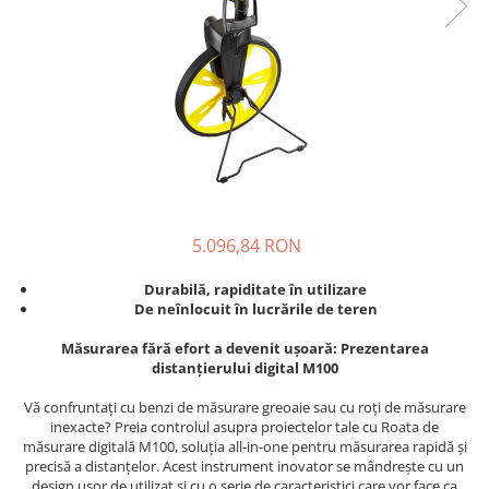
5.096,84 RON
Durabilă, rapiditate în utilizare
De neînlocuit în lucrările de teren
Măsurarea fără efort a devenit ușoară: Prezentarea
distanțierului digital M100
Vă confruntați cu benzi de măsurare greoaie sau cu roți de măsurare
inexacte? Preia controlul asupra proiectelor tale cu Roata de
măsurare digitală M100, soluția all-in-one pentru măsurarea rapidă și
precisă a distanțelor. Acest instrument inovator se mândrește cu un
design ușor de utilizat și cu o serie de caracteristici care vor face ca