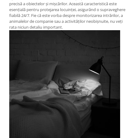
precisă a obiectelor și mișcărilor. Această caracteristică este
esențială pentru protejarea locuinței, asigurând o supraveghere
fiabilă 24/7. Fie că este vorba despre monitorizarea intrărilor, a
animalelor de companie sau a activităților neobișnuite, nu veți
rata niciun detaliu important.