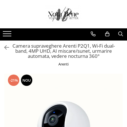
Camera de supraveghere
Unelte si aparate de masura
Conexiune 4G
Nivele / Lasere
Conexiune Wi-Fi
Telemetre
Conexiune PoE
Teodolite
Camera supraveghere Arenti P2Q1, Wi-Fi dual-
band, 4MP UHD, AI miscare/sunet, urmarire
Cu baterie
Accesorii
automata, vedere nocturna 360°
Cu panou solar
Sisteme de control al mașinilor
Arenti
Sonerie inteligentă
GNSS
-21%
NOU