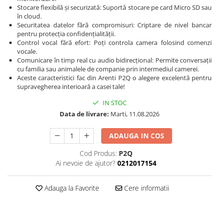
Stocare flexibilă și securizată: Suportă stocare pe card Micro SD sau
în cloud.
Securitatea datelor fără compromisuri: Criptare de nivel bancar
pentru protecția confidențialității.
Control vocal fără efort: Poți controla camera folosind comenzi
vocale.
Comunicare în timp real cu audio bidirecțional: Permite conversații
cu familia sau animalele de companie prin intermediul camerei.
Aceste caracteristici fac din Arenti P2Q o alegere excelentă pentru
supravegherea interioară a casei tale!
IN STOC
Data de livrare:
Marti, 11.08.2026
ADAUGA IN COS
Cod Produs:
P2Q
Ai nevoie de ajutor?
0212017154
Adauga la Favorite
Cere informatii