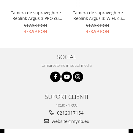
Camera de supraveghere
Camera de supraveghere
Reolink Argus 3 PRO cu
Reolink Argus 3: WIFI, cu
inteligenta artificiala,
baterie reincarcabila,
517,33 RON
517,33 RON
detectare Persoana/Vehicul
vedere nocturna color si
478,99 RON
478,99 RON
baterie reincarcabila,
reflector LED, rezolutie Full
rezolutie 4 MP
HD
SOCIAL
Urmareste-ne in social media
SUPORT CLIENTI
10:30 - 17:00
0212017154
website@mynb.eu