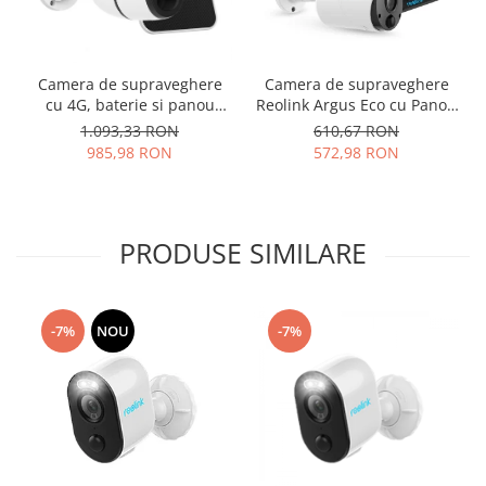
Camera de supraveghere
Camera de supraveghere
cu 4G, baterie si panou
Reolink Argus Eco cu Panou
solar, Reolink Go Plus, 4 MP,
solar, WIFI, baterie
1.093,33 RON
610,67 RON
detectare persoana/vehicul,
reincarcabila, slot Micro SD
985,98 RON
572,98 RON
notificari pe telefon
Card, rezolutie Full HD,
senzor de miscare
PRODUSE SIMILARE
-7%
NOU
-7%