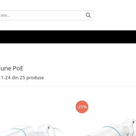
iune PoE
1-
24
din
25
produse
-21%