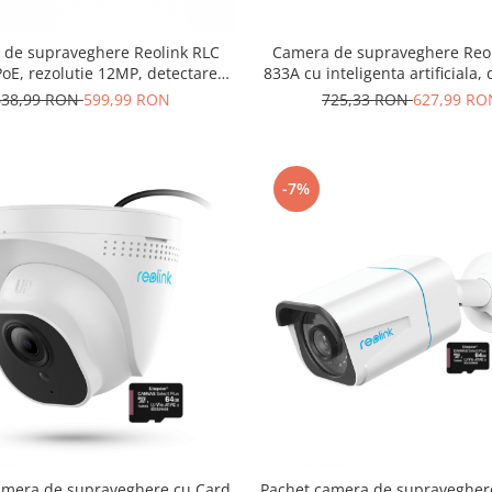
Camera de supraveghere Reo
de supraveghere Reolink RLC
833A cu inteligenta artificiala,
oE, rezolutie 12MP, detectare
Persoana/Vehicul, zoom opt
Vehicul, vedere nocturna color,
725,33 RON
627,99 RO
638,99 RON
599,99 RON
rezolutie de 8MP (4K)
rizare miscare pe telefon
-7%
amera de supraveghere cu Card
Pachet camera de supravegher