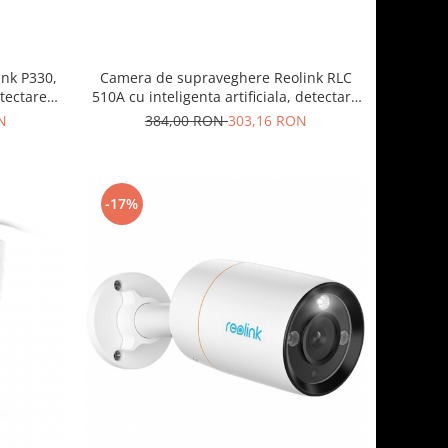
nk P330,
Camera de supraveghere Reolink RLC
etectare
510A cu inteligenta artificiala, detectare
 8MP (4K),
Persoana/Vehicul, rezolutie 5MP,
N
384,00 RON
303,16 RON
notificare pe telefon
-17%