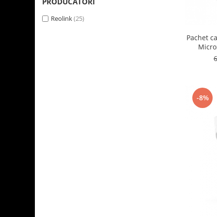
PRODUCATORI
Reolink
(25)
Pachet c
Micro
-8%