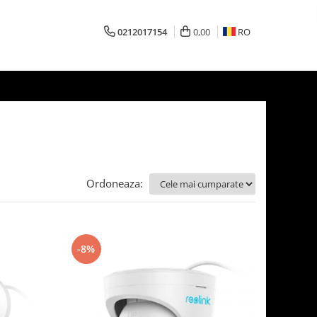
0212017154
0,00
RO
Ordoneaza:
-8%