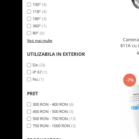
100°
(4)
118°
(4)
180°
(3)
360°
(1)
80°
(6)
Camera 
Vezi mai multe
811A cu i
Perso
UTILIZABILA IN EXTERIOR
Da
(23)
IP 67
(1)
Nu
(1)
-7%
PRET
300 RON - 400 RON
(6)
400 RON - 500 RON
(3)
500 RON - 750 RON
(13)
750 RON - 1000 RON
(3)