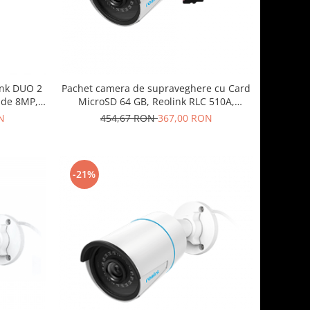
ink DUO 2
Pachet camera de supraveghere cu Card
e de 8MP,
MicroSD 64 GB, Reolink RLC 510A,
 unghi
rezolutie de 5MP
N
454,67 RON
367,00 RON
0°
-21%