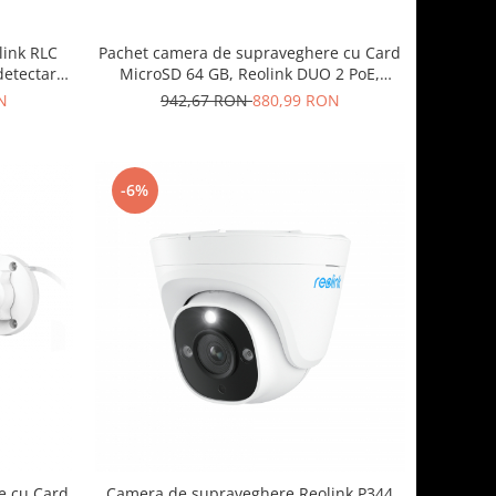
link RLC
Pachet camera de supraveghere cu Card
 detectare
MicroSD 64 GB, Reolink DUO 2 PoE,
ic 3x,
rezolutie de 8MP
N
942,67 RON
880,99 RON
-6%
e cu Card
Camera de supraveghere Reolink P344