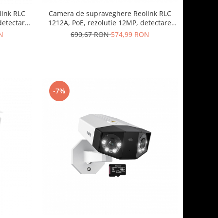
Camera de supraveghere Reolink RLC
link RLC
1212A, PoE, rezolutie 12MP, detectare
 detectare
Persoana/Vehicul, vedere nocturna color,
e 5MP,
690,67 RON
574,99 RON
N
averizare miscare pe telefon
-7%