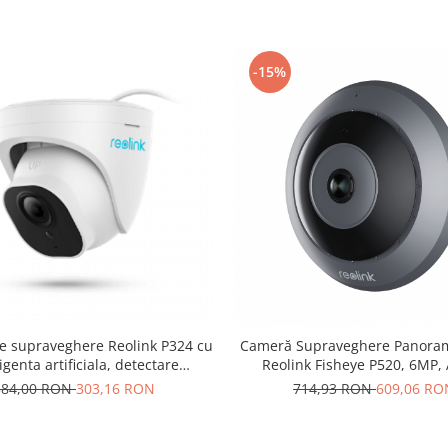
rezolutie de 8MP (4K)
rezolutie de 8MP (4K)
-15%
e supraveghere Reolink P324 cu
Cameră Supraveghere Panoram
igenta artificiala, detectare
Reolink Fisheye P520, 6MP,
ana/Vehicul, rezolutie 5MP,
Bidirectional, Viziune Noctur
384,00 RON
303,16 RON
714,93 RON
609,06 RO
notificare pe telefon
Modele Multiple de Afis