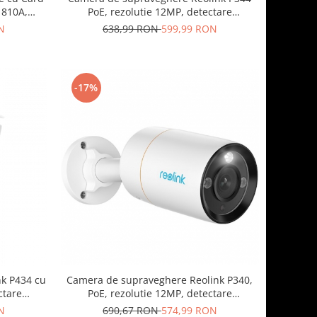
 810A,
PoE, rezolutie 12MP, detectare
Persoana/Vehicul, vedere nocturna color,
N
638,99 RON
599,99 RON
averizare miscare pe telefon
-17%
Camera de supraveghere Reolink P340,
k P434 cu
PoE, rezolutie 12MP, detectare
ectare
Persoana/Vehicul, vedere nocturna color,
ic 3x,
690,67 RON
574,99 RON
N