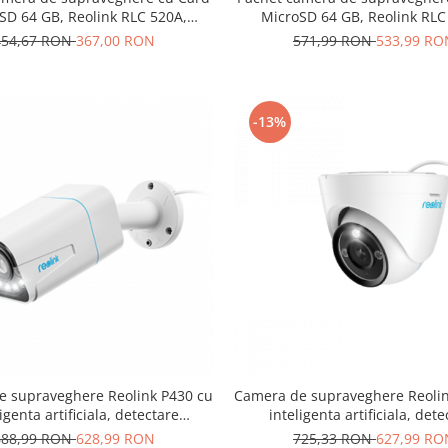
SD 64 GB, Reolink RLC 520A,
MicroSD 64 GB, Reolink RLC
rezolutie de 5MP
rezolutie de 8MP (4K)
454,67 RON
367,00 RON
571,99 RON
533,99 RO
-13%
e supraveghere Reolink P430 cu
Camera de supraveghere Reolin
igenta artificiala, detectare
inteligenta artificiala, det
ana/Vehicul, zoom optic 5x,
Persoana/Vehicul, zoom opt
688,99 RON
628,99 RON
725,33 RON
627,99 RO