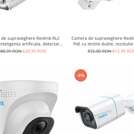
de supraveghere Reolink RLC
Camera de supraveghere Reol
nteligenta artificiala, detectare
PoE cu lentile duble, rezoluti
ana/Vehicul, zoom optic 5x,
detectare Persoana/Vehicul,
688,99 RON
628,99 RON
872,00 RON
812,99 RO
rezolutie de 8MP (4K)
vizualizare orizontal 18
-8%