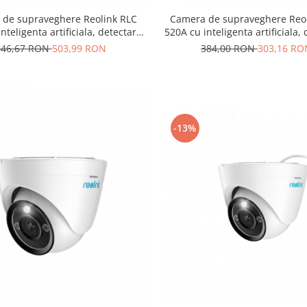
de supraveghere Reolink RLC
Camera de supraveghere Reo
nteligenta artificiala, detectare
520A cu inteligenta artificiala,
Vehicul, rezolutie 8MP (4K),
Persoana/Vehicul, rezoluti
546,67 RON
503,99 RON
384,00 RON
303,16 RO
notificare pe telef
notificare pe telefon
-13%