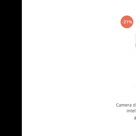
-21%
Camera d
intel
Perso