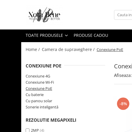
Toate Produsele
Camera de supraveghere
TOATE PRODUSELE
PRODUSE CADOU
Conexiune 4G
Conexiune Wi-Fi
Home /
Camera de supraveghere /
Conexiune PoE
Conexiune PoE
Conex
CONEXIUNE POE
Cu baterie
Afiseaza:
Cu panou solar
Conexiune 4G
Conexiune Wi-Fi
Sonerie inteligentă
Conexiune PoE
Accesorii camere de supraveghere
Cu baterie
Cu panou solar
Unelte si aparate de masura
-8%
Sonerie inteligentă
Nivele / Lasere
Telemetre
REZOLUTIE MEGAPIXELI
Teodolite
2MP
(4)