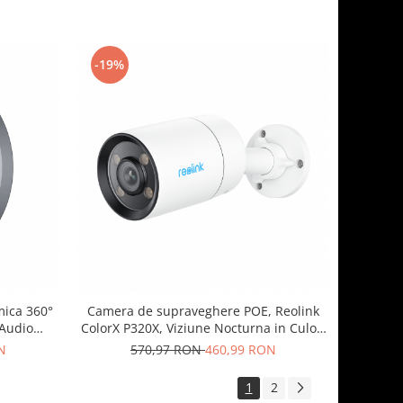
averizare miscare pe telefon
-19%
ica 360°
Camera de supraveghere POE, Reolink
 Audio
ColorX P320X, Viziune Nocturna in Culori
na, PoE,
Reale, Apertura Super F1.0, Lumina Calda
N
570,97 RON
460,99 RON
are
Reglabila de 3000K, detectare
Persoana/Vehicul/Pet, rezolutie 4MP
1
2