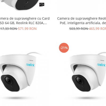
amera de supraveghere cu Card
Camera de supraveghere Reoli
SD 64 GB, Reolink RLC 820A,
PoE, inteligenta artificiala, d
rezolutie de 8MP (4K)
Persoana/Vehicul, rezolutie de
617,33 RON
571,99 RON
503,99 RON
465,99 RO
avertizare miscare
-21%