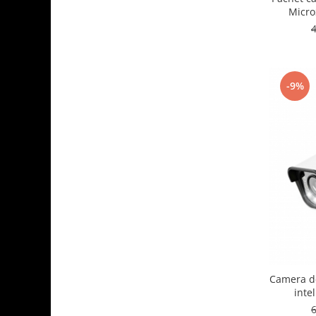
Micro
-9%
Camera d
intel
Perso