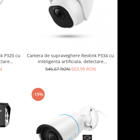
k P320 cu
Camera de supraveghere Reolink P334 cu
ectare
inteligenta artificiala, detectare
e 5MP,
Persoana/Vehicul, rezolutie 8MP (4K)
N
546,67 RON
503,99 RON
-19%