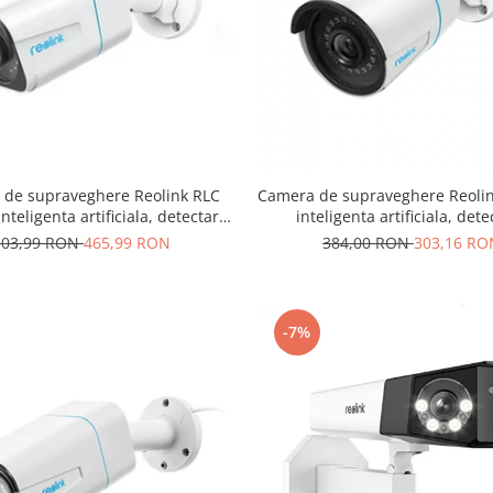
de supraveghere Reolink RLC
Camera de supraveghere Reolin
nteligenta artificiala, detectare
inteligenta artificiala, det
Vehicul, rezolutie de 8MP (4K),
Persoana/Vehicul, rezoluti
503,99 RON
465,99 RON
384,00 RON
303,16 RO
avertizare miscare
notificare pe telefon
-7%