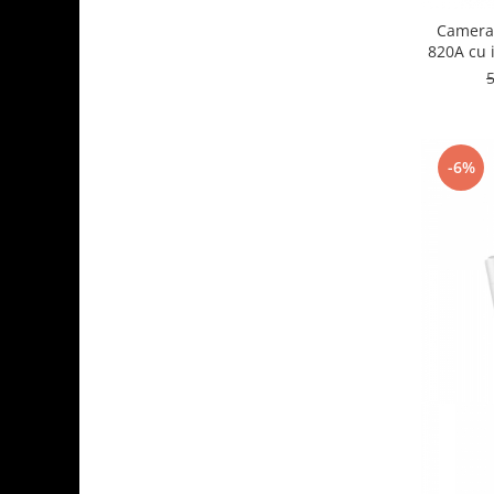
Camera 
820A cu i
Persoana/
-6%