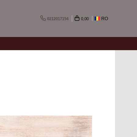
RO
0212017154
0,00