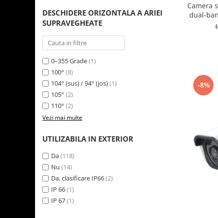
Camera s
DESCHIDERE ORIZONTALA A ARIEI
dual-ban
SUPRAVEGHEATE
urmari
0–355 Grade
(1)
100°
(8)
104° (sus) / 94° (jos)
(1)
-8%
105°
(2)
110°
(2)
Vezi mai multe
UTILIZABILA IN EXTERIOR
Da
(118)
Nu
(14)
Da, clasificare IP66
(2)
IP 66
(1)
IP 67
(1)