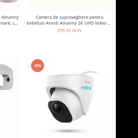
i AInanny
Camera de supraveghere pentru
inare, cu
bebelusi Arenti AInanny 2K UHD Video cu
și ecran
rotatie si inclinare
299,95 RON
-8%