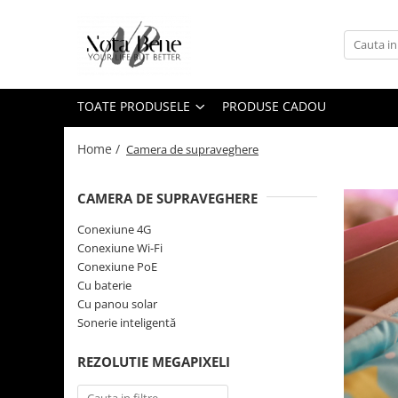
Toate Produsele
Camera de supraveghere
TOATE PRODUSELE
PRODUSE CADOU
Conexiune 4G
Conexiune Wi-Fi
Home /
Camera de supraveghere
Conexiune PoE
CAMERA DE SUPRAVEGHERE
Cu baterie
Cu panou solar
Conexiune 4G
Conexiune Wi-Fi
Sonerie inteligentă
Conexiune PoE
Accesorii camere de supraveghere
Cu baterie
Cu panou solar
Unelte si aparate de masura
Sonerie inteligentă
Nivele / Lasere
Telemetre
REZOLUTIE MEGAPIXELI
Teodolite