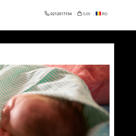
0212017154
0,00
RO