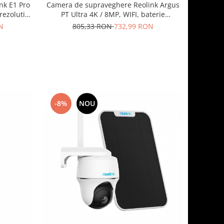
Camera de supraveghere Reolink Argus
nk E1 Pro
PT Ultra 4K / 8MP, WIFI, baterie
 rezolutie
reincarcabila, detectare
 notificare
805,33 RON
732,99 RON
N
persoana/vehicul, vedere 360 de grade
-8%
NOU