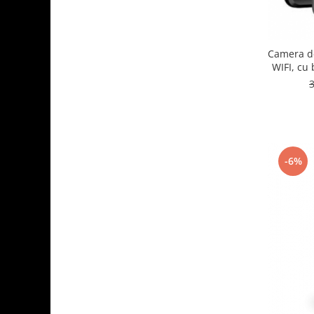
Camera d
WIFI, cu 
perso
misc
-6%