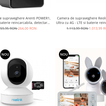
Camera de supraveghere Reoli
e supraveghere Arenti POWER1,
Ultra cu 4G - LTE si baterie rein
baterie reincarcabila, detectare
vizibilitate 360°, detectare
ane, rezolutie 2K, senzor de
1.113,99 RON
1.013,99 
359,95 RON
264,00 RON
Persoana/Vehicul, rezolut
are, alerte Push pe telefon
NOU
NOU