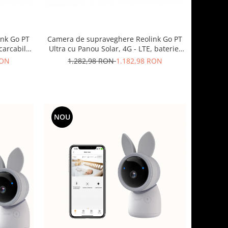
nk Go PT
Camera de supraveghere Reolink Go PT
carcabila,
Ultra cu Panou Solar, 4G - LTE, baterie,
vizibilitate 360°, detectare
RON
1.282,98 RON
1.182,98 RON
ie 4K
Persoana/Vehicul, rezolutie 4K
NOU