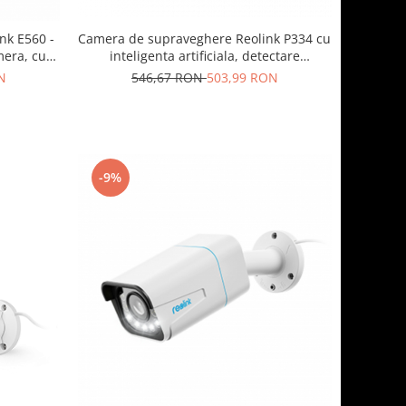
Camera de supraveghere Reolink P334 cu
nk E560 -
inteligenta artificiala, detectare
mera, cu
Persoana/Vehicul, rezolutie 8MP (4K)
tic 3X,
546,67 RON
503,99 RON
N
 audio si
onala in
-9%