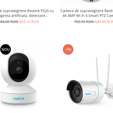
e supraveghere Reolink P320 cu
Camera de supraveghere Reoli
igenta artificiala, detectare
4K 8MP Wi-Fi 6 Smart PTZ Ca
ana/Vehicul, rezolutie 5MP,
urmarire automata, zoom op
384,00 RON
303,16 RON
703,99 RON
649,99 RO
notificare pe telefon
viziune nocturna color, alerta
vizuala, comunicare bidirecti
timp real
NOU
-7%