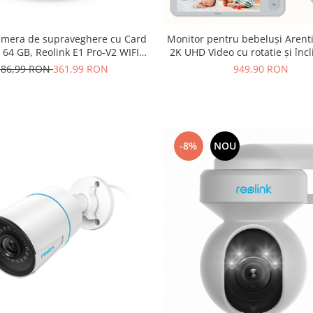
amera de supraveghere cu Card
Monitor pentru bebeluși Arent
64 GB, Reolink E1 Pro-V2 WIFI,
2K UHD Video cu rotatie și încl
rezolutie 4MP
două camere de supraveghere 
386,99 RON
361,99 RON
949,90 RON
LCD de 5 inch
-8%
NOU