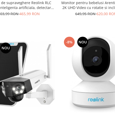
de supraveghere Reolink RLC
Monitor pentru bebelusi Arent
nteligenta artificiala, detectare
2K UHD Video cu rotatie si incl
Vehicul, rezolutie de 8MP (4K),
ecran LCD de 5 inch
503,99 RON
465,99 RON
649,95 RON
620,00 RO
avertizare miscare
-8%
NOU
NOU