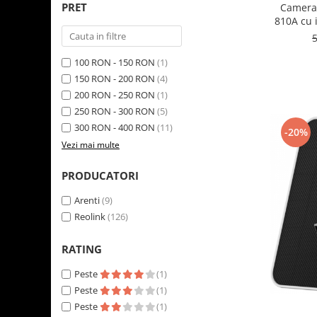
PRET
Camera 
810A cu i
Persoana/
100 RON - 150 RON
(1)
150 RON - 200 RON
(4)
200 RON - 250 RON
(1)
250 RON - 300 RON
(5)
300 RON - 400 RON
(11)
-20%
Vezi mai multe
PRODUCATORI
Arenti
(9)
Reolink
(126)
RATING
Peste
(1)
Peste
(1)
Peste
(1)