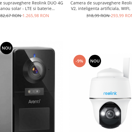
e supraveghere Reolink DUO 4G
Camera de supraveghere Reoli
anou solar - LTE si baterie
V2, inteligenta artificiala, WIFI,
abila, lentile duble, detectare
4MP, avertizare pe email si prin
582,67 RON
1.265,98 RON
318,99 RON
293,99 RO
Vehicul, vedere nocturna color,
pe telefon
ezolutie 2K, slot MicroSD
NOU
-9%
NOU