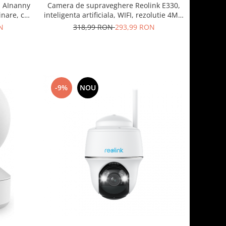
i AInanny
Camera de supraveghere Reolink E330,
inare, cu
inteligenta artificiala, WIFI, rezolutie 4MP,
avertizare pe email si prin notificare pe
N
318,99 RON
293,99 RON
telefon
-9%
NOU