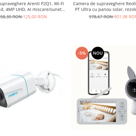
upraveghere Arenti P2Q1, Wi-Fi
Camera de supraveghere Reoli
d, 4MP UHD, AI miscare/sunet,
PT Ultra cu panou solar, rezol
re automata, vedere nocturna
8MP, WIFI, detectare persoana
158,30 RON
125,00 RON
978,67 RON
901,98 RO
360°
vedere 360 de grade
-5%
NOU