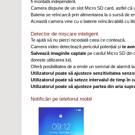
fi montată independent.
Camera dispune de un slot Micro SD card, astfel că u
Bateria se reîncarcă prin alimentarea la o sursă de en
Această camera vine cu o baterie reîncărcabilă cu liti
Detector de mișcare inteligent
Te ajută să nu pierzi niciodată ceea ce contează.
Camera video detectează pericolul potențial și
te ave
Salvează imaginile captate
pe cardul Micro SD din ca
dorește utilizarea lui).
Oferă posibilitatea de a emite un semnal de alarmă la 
Utilizatorul poate să ajusteze senzitivitatea senz
Utilizatorul poate să seteze intervalul de timp în 
Utilizatorul poate să ajusteze partea din aria sup
Notificări pe telefonul mobil