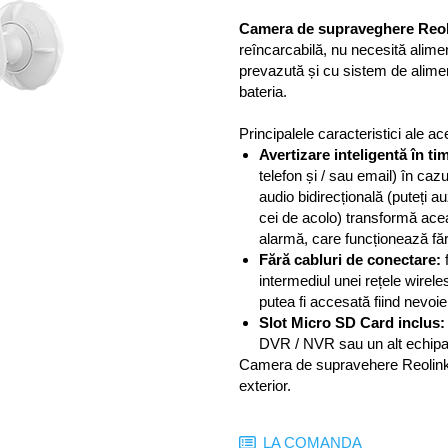
Camera de supraveghere Reol
reîncarcabilă, nu necesită alim
prevazută și cu sistem de alimen
bateria.
Principalele caracteristici ale 
Avertizare inteligentă în ti
telefon și / sau email) în ca
audio bidirecțională (puteți au
cei de acolo) transformă ace
alarmă, care funcționează făr
Fără cabluri de conectare:
f
intermediul unei rețele wirel
putea fi accesată fiind nevoie
Slot Micro SD Card inclus:
DVR / NVR sau un alt echipa
Camera de supravehere Reolink Arg
exterior.
LA COMANDA