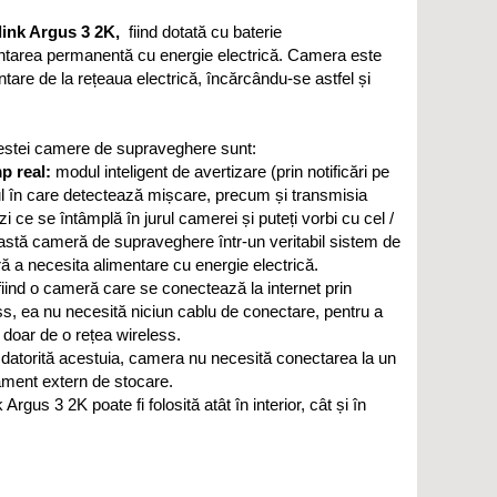
ink Argus 3 2K,
fiind dotată cu baterie
entarea permanentă cu energie electrică. Camera este
tare de la rețeaua electrică, încărcându-se astfel și
acestei camere de supraveghere sunt:
mp real:
modul inteligent de avertizare (prin notificări pe
zul în care detectează mișcare, precum și transmisia
zi ce se întâmplă în jurul camerei și puteți vorbi cu cel /
astă cameră de supraveghere într-un veritabil sistem de
ă a necesita alimentare cu energie electrică.
iind o cameră care se conectează la internet prin
ess, ea nu necesită niciun cablu de conectare, pentru a
 doar de o rețea wireless.
datorită acestuia, camera nu necesită conectarea la un
ment extern de stocare.
us 3 2K poate fi folosită atât în interior, cât și în