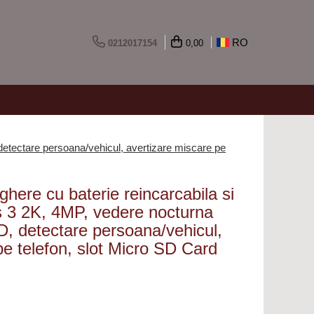
RO
0212017154
0,00
detectare persoana/vehicul, avertizare miscare pe
ere cu baterie reincarcabila si
s 3 2K, 4MP, vedere nocturna
ED, detectare persoana/vehicul,
pe telefon, slot Micro SD Card