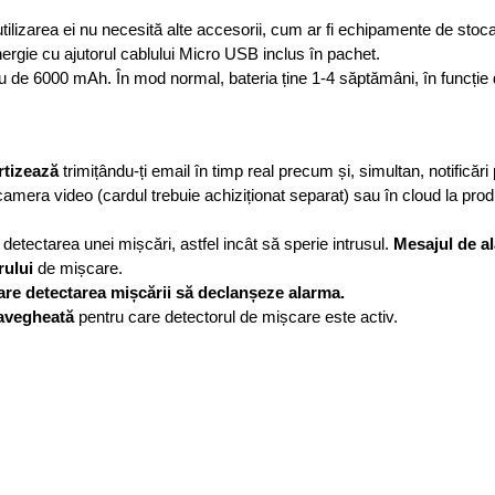
tilizarea ei nu necesită alte accesorii, cum ar fi echipamente de sto
ergie cu ajutorul cablului Micro USB inclus în pachet.
u de 6000 mAh. În mod normal, bateria ține 1-4 săptămâni, în funcție d
rtizează
trimițându-ți email în timp real precum și, simultan, notificări 
mera video (cardul trebuie achiziționat separat) sau în cloud la prod
detectarea unei mișcări, astfel incât să sperie intrusul.
Mesajul de al
orului
de mișcare.
care detectarea mișcării să declanșeze alarma.
ravegheată
pentru care detectorul de mișcare este activ.