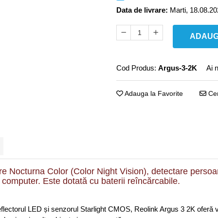
Data de livrare:
Marti, 18.08.2
ADAUG
Cod Produs:
Argus-3-2K
Ai 
Adauga la Favorite
Cer
Nocturna Color (Color Night Vision), detectare persoana
i computer. Este dotată cu baterii reîncărcabile.
reflectorul LED și senzorul Starlight CMOS, Reolink Argus 3 2K oferă v