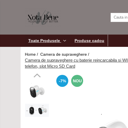
Toate Produsele
Camera de supraveghere
Conexiune 4G
Accesorii
Toate Produsele
Produse cadou
camere de
Conexiune Wi-Fi
supraveghere
Unelte si
Home /
Camera de supraveghere /
Conexiune PoE
aparate de
Camera de supraveghere cu baterie reincarcabila si WIF
masura
Cu baterie
telefon, slot Micro SD Card
Cu panou solar
-7%
NOU
Sonerie inteligentă
Nivele / Lasere
Telemetre
Teodolite
Accesorii
Sisteme de control al mașinilor