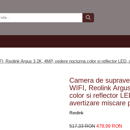
I, Reolink Argus 3 2K, 4MP, vedere nocturna color si reflector LED, 
Camera de supravegh
WIFI, Reolink Argu
color si reflector L
avertizare miscare 
Reolink
517,33 RON
478,99 RON