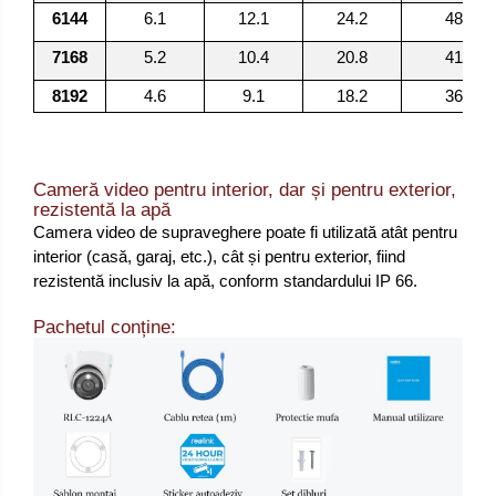
6144
6.1
12.1
24.2
48.5
7168
5.2
10.4
20.8
41.6
8192
4.6
9.1
18.2
36.4
Cameră video pentru interior, dar și pentru exterior,
rezistentă la apă
Camera video de supraveghere poate fi utilizată atât pentru
interior (casă, garaj, etc.), cât și pentru exterior, fiind
rezistentă inclusiv la apă, conform standardului IP 66.
Pachetul conține: