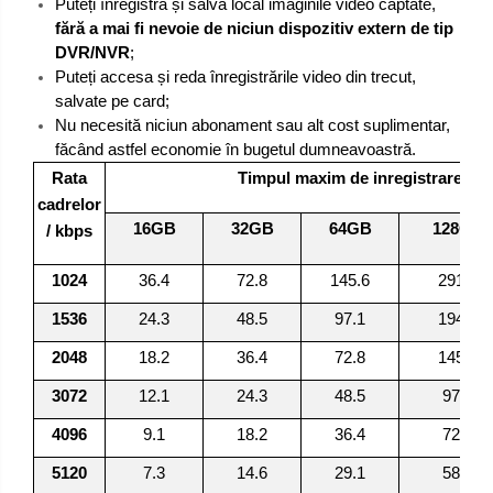
Puteți înregistra și salva local imaginile video captate,
fără a mai fi nevoie de niciun dispozitiv extern de tip
DVR/NVR
;
Puteți accesa și reda înregistrările video din trecut,
salvate pe card;
Nu necesită niciun abonament sau alt cost suplimentar,
făcând astfel economie în bugetul dumneavoastră.
Rata
Timpul maxim de inregistrare (or
cadrelor
16GB
32GB
64GB
128GB
/ kbps
1024
36.4
72.8
145.6
291.3
1536
24.3
48.5
97.1
194.2
2048
18.2
36.4
72.8
145.6
3072
12.1
24.3
48.5
97.1
4096
9.1
18.2
36.4
72.8
5120
7.3
14.6
29.1
58.3