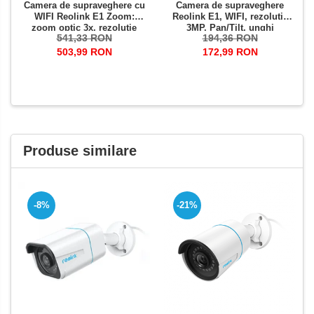
Camera de supraveghere cu
Camera de supraveghere
WIFI Reolink E1 Zoom:
Reolink E1, WIFI, rezolutie
zoom optic 3x, rezolutie
3MP, Pan/Tilt, unghi
541,33 RON
194,36 RON
5MP, avertizare detectie
vizualizare orizontal 355°,
miscare pe email si prin
vertical 50°
503,99 RON
172,99 RON
notificare pe telefon
Produse similare
-8%
-21%