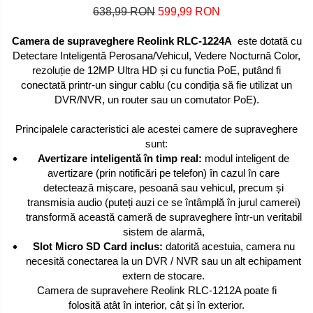
638,99 RON
599,99 RON
Camera de supraveghere Reolink RLC-1224A
este dotată cu
Detectare Inteligentă Perosana/Vehicul, Vedere Nocturnă Color,
rezoluție de 12MP Ultra HD și cu functia PoE, putând fi
conectată printr-un singur cablu (cu condiția să fie utilizat un
DVR/NVR, un router sau un comutator PoE).
Principalele caracteristici ale acestei camere de supraveghere
sunt:
Avertizare inteligentă în timp real:
modul inteligent de
avertizare (prin notificări pe telefon) în cazul în care
detectează mișcare, pesoană sau vehicul, precum și
transmisia audio (puteți auzi ce se întâmplă în jurul camerei)
transformă această cameră de supraveghere într-un veritabil
sistem de alarmă,
Slot Micro SD Card inclus:
datorită acestuia, camera nu
necesită conectarea la un DVR / NVR sau un alt echipament
extern de stocare.
Camera de supravehere Reolink RLC-1212A poate fi
folosită atât în interior, cât și în exterior.