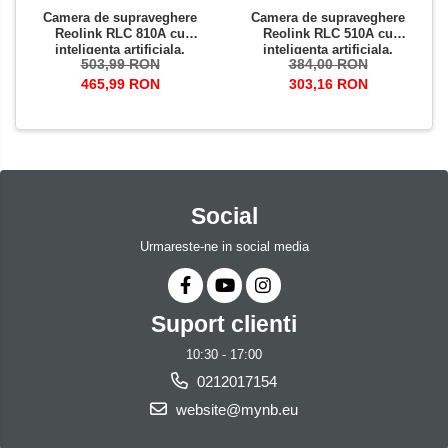
Camera de supraveghere
Camera de supraveghere
Reolink RLC 810A cu
Reolink RLC 510A cu
inteligenta artificiala,
inteligenta artificiala,
503,99 RON
384,00 RON
detectare Persoana/Vehicul,
detectare Persoana/Vehicul,
rezolutie de 8MP (4K),
rezolutie 5MP, notificare pe
465,99 RON
303,16 RON
avertizare miscare
telefon
Social
Urmareste-ne in social media
Suport clienti
10:30 - 17:00
0212017154
website@mynb.eu