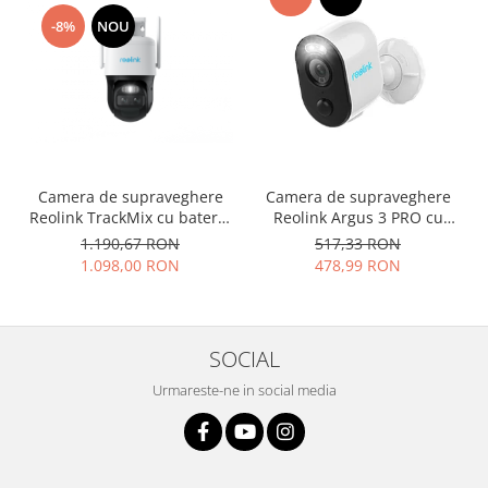
-8%
NOU
Camera de supraveghere
Camera de supraveghere
Reolink TrackMix cu baterie
Reolink Argus 3 PRO cu
reincarcabila, WIFI, , 4MP,
inteligenta artificiala,
1.190,67 RON
517,33 RON
auto zoom tracking,
detectare Persoana/Vehicul
1.098,00 RON
478,99 RON
detectare persoana/vehicul,
baterie reincarcabila,
doua obiective
rezolutie 4 MP
SOCIAL
Urmareste-ne in social media