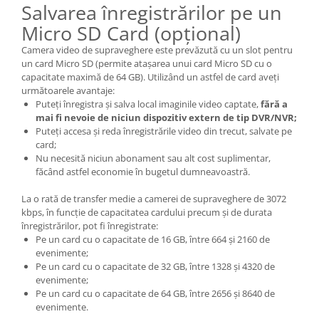
Salvarea înregistrărilor pe un
Micro SD Card (opțional)
Camera video de supraveghere este prevăzută cu un slot pentru
un card Micro SD (permite atașarea unui card Micro SD cu o
capacitate maximă de 64 GB). Utilizând un astfel de card aveți
următoarele avantaje:
Puteți înregistra și salva local imaginile video captate,
fără a
mai fi nevoie de niciun dispozitiv extern de tip DVR/NVR;
Puteți accesa și reda înregistrările video din trecut, salvate pe
card;
Nu necesită niciun abonament sau alt cost suplimentar,
făcând astfel economie în bugetul dumneavoastră.
La o rată de transfer medie a camerei de supraveghere de 3072
kbps, în funcție de capacitatea cardului precum și de durata
înregistrărilor, pot fi înregistrate:
Pe un card cu o capacitate de 16 GB, între 664 și 2160 de
evenimente;
Pe un card cu o capacitate de 32 GB, între 1328 și 4320 de
evenimente;
Pe un card cu o capacitate de 64 GB, între 2656 și 8640 de
evenimente.