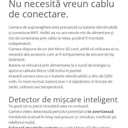
Nu necesită vreun cablu
de conectare.
Camera de supraveghere este prevazută cu baterie reîncărcabilă
și conexiune WIFI. Astfel, ea nu are nevoie nici de alimentare și
nici de conectarea prin cablu la rețea, putând fi montată
independent.
Camera dispune de un slot Micro SD card, astfel că utilizarea ei nu
necesită alte accesorii, cum ar fi echipamente de stocare de tip
DVR/NVR.
Bateria se reîncarcă prin alimentarea la o sursă de energie cu
ajutorul cablului Micro USB inclus în pachet.
Această camera vine cu o baterie reîncărcabilă cu litiu de 5200
mAh. În mod normal, bateria ține 1-4 săptămâni, în funcție de
setări, utilizare sau temperatură.
Detector de mișcare inteligent
Te ajută să nu pierzi niciodată ceea ce contează.
Camera video detectează pericolul potențial și
te avertizează
trimițându-ți email în timp real precum și, simultan, notificări pe
telefonul mobil.
Salvează imaginile captate
pe cardul Micro SD din camera