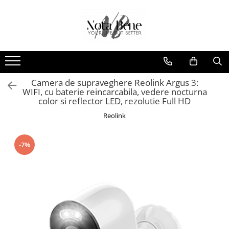
Camera de supraveghere
Unelte si aparate de masura
Conexiune 4G
Nivele / Lasere
Conexiune Wi-Fi
Telemetre
Conexiune PoE
Teodolite
Camera de supraveghere Reolink Argus 3:
WIFI, cu baterie reincarcabila, vedere nocturna
Cu baterie
Accesorii
color si reflector LED, rezolutie Full HD
Cu panou solar
Sisteme de control al mașinilor
Reolink
Sonerie inteligentă
GNSS
-7%