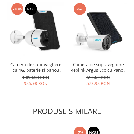
-10%
NOU
-6%
Camera de supraveghere
Camera de supraveghere
cu 4G, baterie si panou
Reolink Argus Eco cu Panou
solar, Reolink Go Plus, 4 MP,
solar, WIFI, baterie
1.093,33 RON
610,67 RON
detectare persoana/vehicul,
reincarcabila, slot Micro SD
985,98 RON
572,98 RON
notificari pe telefon
Card, rezolutie Full HD,
senzor de miscare
PRODUSE SIMILARE
-7%
NOU