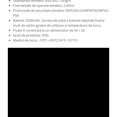
Standardul wireless: IEEE 802.11b/g/n
Frecvențele de operare wireless: 2.4GHz
Protocoale de securitate wireless: WEP(ASCII)/WPAPSK/WPA2-
PSK
Baterie: 5200mAh. Durata de viață a bateriei depinde foarte
mult de setări, gradul de utilizare și temperatura de lucru.
Poate fi conectată la un alimentator de 5V / 2A
Grad de protecție: IP65
Mediul de lucru: -10℃~+55℃(14°F~131°F)