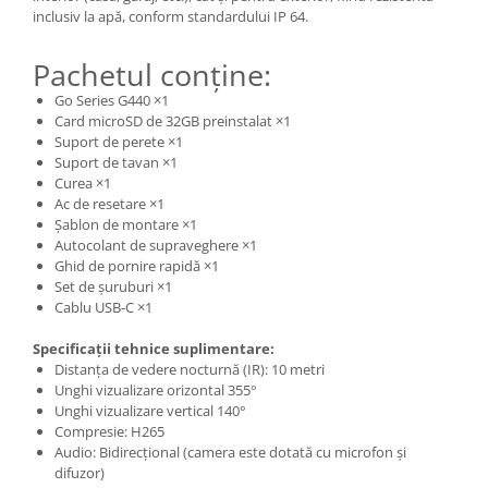
inclusiv la apă, conform standardului IP 64.
Pachetul conține:
Go Series G440 ×1
Card microSD de 32GB preinstalat ×1
Suport de perete ×1
Suport de tavan ×1
Curea ×1
Ac de resetare ×1
Șablon de montare ×1
Autocolant de supraveghere ×1
Ghid de pornire rapidă ×1
Set de șuruburi ×1
Cablu USB-C ×1
Specificații tehnice suplimentare:
Distanța de vedere nocturnă (IR): 10 metri
Unghi vizualizare orizontal 355°
Unghi vizualizare vertical 140°
Compresie: H265
Audio: Bidirecțional (camera este dotată cu microfon și
difuzor)