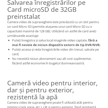
Salvarea înregistrărilor pe
Card microSD de 32GB
preinstalat
Camera video de supraveghere este prevăzută cu un slot pentru
un card Micro SD (permite atașarea unui card Micro SD cu o
capacitate maximă de 128 GB). Utilizând un astfel de card aveți
următoarele avantaje:
Puteți înregistra și salva local imaginile video captate,
fără a
mai fi nevoie de niciun dispozitiv extern de tip DVR/NVR;
Puteți accesa și reda înregistrările video din trecut, salvate pe
card;
Nu necesită niciun abonament sau alt cost suplimentar,
făcând astfel economie în bugetul dumneavoastră.
Cameră video pentru interior,
dar și pentru exterior,
rezistentă la apă
Camera video de supraveghere poate fi utilizată atât pentru
interior (casă, garaj, etc.), cât și pentru exterior, fiind rezistentă