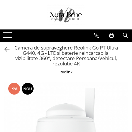
Camera de supraveghere
Unelte si aparate de masura
Conexiune 4G
Nivele / Lasere
Conexiune Wi-Fi
Telemetre
Conexiune PoE
Teodolite
Camera de supraveghere Reolink Go PT Ultra
G440, 4G - LTE si baterie reincarcabila,
Cu baterie
Accesorii
vizibilitate 360°, detectare Persoana/Vehicul,
rezolutie 4K
Cu panou solar
Sisteme de control al mașinilor
Reolink
Sonerie inteligentă
GNSS
-9%
NOU