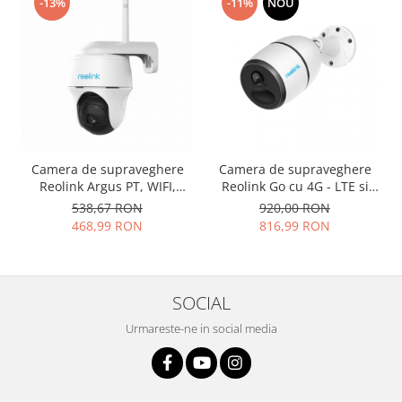
-13%
-11%
NOU
Camera de supraveghere
Camera de supraveghere
Reolink Argus PT, WIFI,
Reolink Go cu 4G - LTE si
baterie reincarcabila,
baterie, rezolutie Full HD,
538,67 RON
920,00 RON
vedere nocturna, slot Micro
senzor de miscare,
468,99 RON
816,99 RON
SD Card, avertizare miscare
avertizare miscare pe email
pe email si telefon
si telefon
SOCIAL
Urmareste-ne in social media