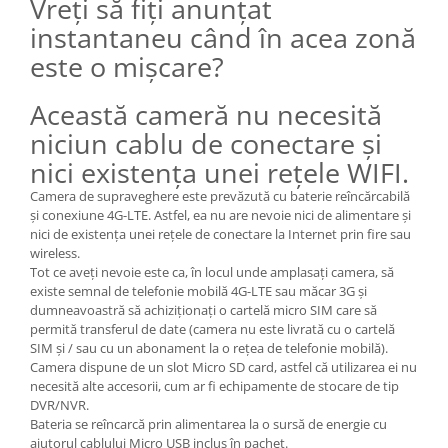
Vreți să fiți anunțat
instantaneu când în acea zonă
este o mișcare?
Această cameră nu necesită
niciun cablu de conectare și
nici existența unei rețele WIFI.
Camera de supraveghere este prevăzută cu baterie reîncărcabilă
și conexiune 4G-LTE. Astfel, ea nu are nevoie nici de alimentare și
nici de existența unei rețele de conectare la Internet prin fire sau
wireless.
Tot ce aveți nevoie este ca, în locul unde amplasați camera, să
existe semnal de telefonie mobilă 4G-LTE sau măcar 3G și
dumneavoastră să achiziționați o cartelă micro SIM care să
permită transferul de date (camera nu este livrată cu o cartelă
SIM și / sau cu un abonament la o rețea de telefonie mobilă).
Camera dispune de un slot Micro SD card, astfel că utilizarea ei nu
necesită alte accesorii, cum ar fi echipamente de stocare de tip
DVR/NVR.
Bateria se reîncarcă prin alimentarea la o sursă de energie cu
ajutorul cablului Micro USB inclus în pachet.