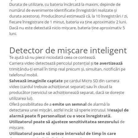
Durata de utilizare, cu bateria încărcată la maxim, depinde de
numărul de evenimente identificate (înregistrări realizate și
durata acestora). Producătorul estimează că, la 10 înregistrări / zi,
fiecare înregistrare de 1 minut, bateria va ține aproximativ 2 luni.
Dacă nu este detectată nicio mișcare, bateria ține aproximativ 5
luni.
Detector de mișcare inteligent
Te ajută să nu pierzi niciodată ceea ce contează.
Camera video detectează pericolul potențial și
te avertizează
trimițându-ți email în timp real precum și, simultan, notificări pe
telefonul mobil.
Salvează imaginile captate
pe cardul Micro SD din camera
video (cardul trebuie achiziționat separat) sau în cloud la
producător (serviciul se achiziționează separat, dacă se dorește
utilizarea lui).
Oferă posibilitatea de a
emite un semnal
de alarmă la
detectarea unei mișcări, astfel incât să sperie intrusul. M
esajul de
alarmă poate fi personalizat cu o voce înregistrată.
Utilizatorul poate să ajusteze senzitivitatea senzorului
de
mișcare.
Utilizatorul poate să seteze intervalul de timp în care