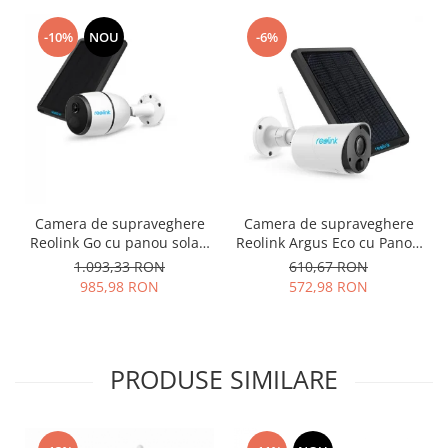
-10%
NOU
-6%
Camera de supraveghere
Camera de supraveghere
Reolink Go cu panou solar,
Reolink Argus Eco cu Panou
baterie reincarcabila, 4G -
solar, WIFI, baterie
1.093,33 RON
610,67 RON
LTE, rezolutie Full HD,
reincarcabila, slot Micro SD
985,98 RON
572,98 RON
senzor de miscare
Card, rezolutie Full HD,
senzor de miscare
PRODUSE SIMILARE