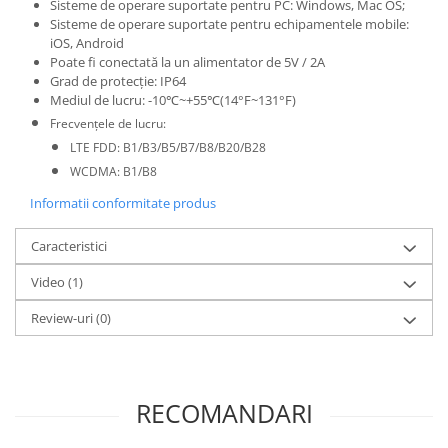
Sisteme de operare suportate pentru PC: Windows, Mac OS;
Sisteme de operare suportate pentru echipamentele mobile:
iOS, Android
Poate fi conectată la un alimentator de 5V / 2A
Grad de protecție: IP64
Mediul de lucru: -10℃~+55℃(14°F~131°F)
Frecv
ențele de lucru:
LTE FDD: B1/B3/B5/B7/B8/B20
/B28
WCDMA: B1/B8
Informatii conformitate produs
Caracteristici
Video
(1)
Review-uri
(0)
RECOMANDARI