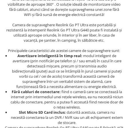
vizibilitate de aproape 360° . O soluție ideală de monitorizare video
fără cabluri, atunci când se dorește supravegherea unei zone fără
WiFi și fără sursă de energie electrică constantă!
Camera de supraveghere Reolink Go PT Ultra este portabilă și
rezistentă la intemperii! Reolink Go PT Ultra G440 poate fi instalată și
utilizată aproape oriunde, în interior și în aer liber, în casa de
vacanță, pe șantier, în camping, în sălbăticie etc.
Principalele caracteristici ale acestei camere de supraveghere sunt:
Avertizare inteligentă în timp real:
modul inteligent de
avertizare (prin notificări pe telefon și / sau email) în cazul în care
detectează mișcare, precum și transmisia audio
bidirecțională (puteți auzi ce se întâmplă în jurul camerei și puteți
vorbi cu cel / cei de acolo) transformă această cameră de
supraveghere într-un veritabil sistem de alarmă, care
funcționează fără a necesita alimentare cu energie electrică.
Fără cabluri de conectare:
fiind o cameră care se conectează la
internet prin intermediul unei rețele wireless, ea nu necesită niciun
cablu de conectare, pentru a putea fi accesată fiind nevoie doar de
o rețea wireless.
Slot Micro SD Card inclus:
datorită acestuia, camera nu
necesită conectarea la un DVR / NVR sau un alt echipament extern
de stocare.
Camera de supravehere Reolink Go PT Ultra G440 poate fi folosită atât