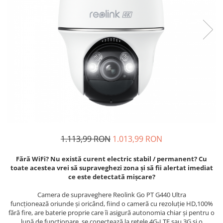
1.113,99 RON
1.013,99 RON
Fără WiFi? Nu există curent electric stabil / permanent? Cu
toate acestea vrei să supraveghezi zona și să fii alertat imediat
ce este detectată mișcare?
Camera de supraveghere Reolink Go PT G440 Ultra
funcționează oriunde și oricând, fiind o cameră cu rezoluție HD,100%
fără fire, are baterie proprie care îi asigură autonomia chiar și pentru o
lună de funcționare, se conectează la rețele 4G-LTE sau 3G și o