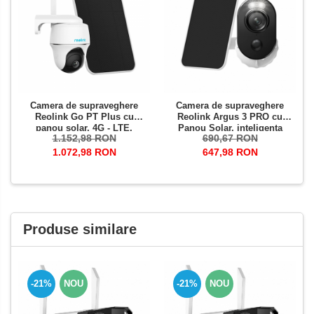
Camera de supraveghere
Camera de supraveghere
Reolink Go PT Plus cu
Reolink Argus 3 PRO cu
panou solar, 4G - LTE,
Panou Solar, inteligenta
1.152,98 RON
690,67 RON
baterie reincarcabila,
artificiala, detectare
rezolutie 4 MP, detectare
Persoana/Vehicul baterie,
1.072,98 RON
647,98 RON
persoana/vehicul
rezolutie 4 MP
Produse similare
-21%
NOU
-21%
NOU