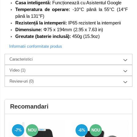
Casa inteligentă:
Funcționează cu Asistentul Google
Temperatura de operare:
-10°C până la 55°C (14°F
până la 131°F)
Rezistență la intemperii:
IP65 rezistent la intemperii
Dimensiune:
Φ75 x 194mm (2.95 x 7.63 in)
Greutate (baterie inclusă):
450g (15.9oz)
Informatii conformitate produs
Caracteristici
Video
(1)
Review-uri
(0)
Recomandari
-7%
NOU
-6%
NOU