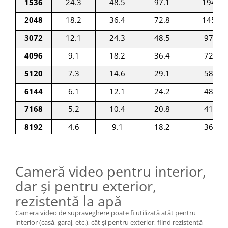
1536
24.3
48.5
97.1
194.2
2048
18.2
36.4
72.8
145.6
3072
12.1
24.3
48.5
97.1
4096
9.1
18.2
36.4
72.8
5120
7.3
14.6
29.1
58.3
6144
6.1
12.1
24.2
48.5
7168
5.2
10.4
20.8
41.6
8192
4.6
9.1
18.2
36.4
Cameră video pentru interior,
dar și pentru exterior,
rezistentă la apă
Camera video de supraveghere poate fi utilizată atât pentru
interior (casă, garaj, etc.), cât și pentru exterior, fiind rezistentă