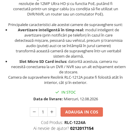
rezoluție de 12MP Ultra HD și cu functia PoE, putând fi
conectată printr-un singur cablu (cu condiția să fie utilizat un
DVR/NVR, un router sau un comutator PoE).
Principalele caracteristici ale acestei camere de supraveghere sunt:
Avertizare inteligentă în timp real:
modul inteligent de
avertizare (prin notificări pe telefon) în cazul în care
detectează mișcare, pesoană sau vehicul, precum și transmisia
audio (puteți auzi ce se întâmplă în jurul camerei)
transformă această cameră de supraveghere într-un veritabil
sistem de alarmă,
Slot Micro SD Card inclus:
datorită acestuia, camera nu
necesită conectarea la un DVR / NVR sau un alt echipament extern
de stocare.
Camera de supravehere Reolink RLC-1212A poate fi folosită atât în
interior, cât și în exterior.
IN STOC
Data de livrare:
Miercuri, 12.08.2026
ADAUGA IN COS
Cod Produs:
RLC-1224A
Ai nevoie de ajutor?
0212017154