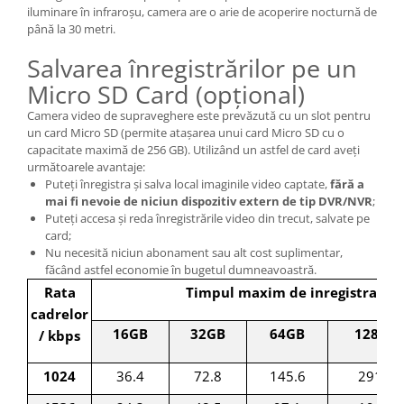
iluminare în infraroșu, camera are o arie de acoperire nocturnă de
până la 30 metri.
Salvarea înregistrărilor pe un
Micro SD Card (opțional)
Camera video de supraveghere este prevăzută cu un slot pentru
un card Micro SD (permite atașarea unui card Micro SD cu o
capacitate maximă de 256 GB). Utilizând un astfel de card aveți
următoarele avantaje:
Puteți înregistra și salva local imaginile video captate,
fără a
mai fi nevoie de niciun dispozitiv extern de tip DVR/NVR
;
Puteți accesa și reda înregistrările video din trecut, salvate pe
card;
Nu necesită niciun abonament sau alt cost suplimentar,
făcând astfel economie în bugetul dumneavoastră.
Rata
Timpul maxim de inregistrare (
cadrelor
16GB
32GB
64GB
128GB
/ kbps
1024
36.4
72.8
145.6
291.3