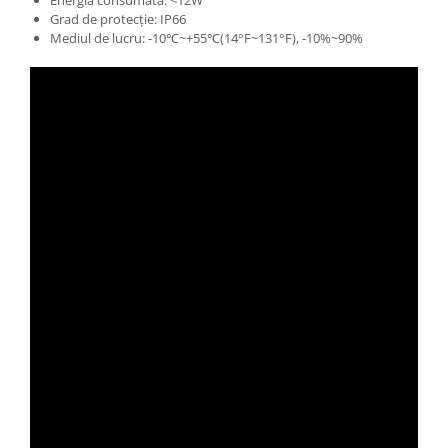
Grad de protecție: IP66
Mediul de lucru: -10℃~+55℃(14°F~131°F), -10%~90%