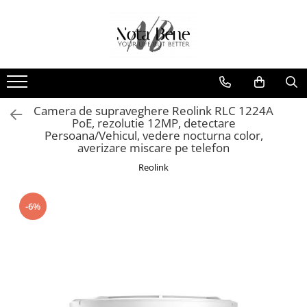
Toate Produsele
Camera de supraveghere
Conexiune 4G
Camera de supraveghere Reolink RLC 1224A
Conexiune Wi-Fi
PoE, rezolutie 12MP, detectare
Conexiune PoE
Persoana/Vehicul, vedere nocturna color,
averizare miscare pe telefon
Cu baterie
Reolink
Cu panou solar
Sonerie inteligentă
-6%
Accesorii camere de supraveghere
Unelte si aparate de masura
Nivele / Lasere
Telemetre
Teodolite