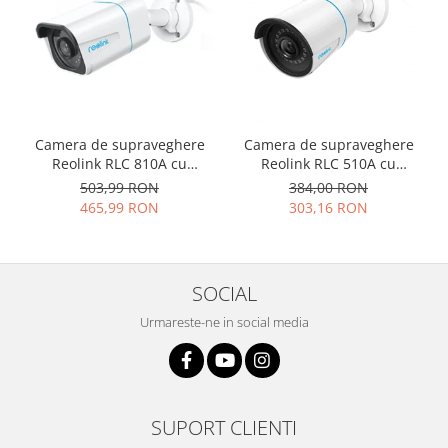
Camera de supraveghere
Camera de supraveghere
Reolink RLC 810A cu
Reolink RLC 510A cu
inteligenta artificiala,
inteligenta artificiala,
503,99 RON
384,00 RON
detectare Persoana/Vehicul,
detectare Persoana/Vehicul,
465,99 RON
303,16 RON
rezolutie de 8MP (4K),
rezolutie 5MP, notificare pe
avertizare miscare
telefon
SOCIAL
Urmareste-ne in social media
SUPORT CLIENTI