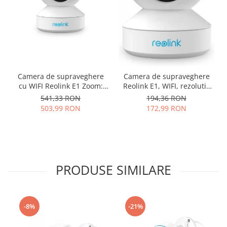
Camera de supraveghere
Camera de supraveghere
cu WIFI Reolink E1 Zoom:
Reolink E1, WIFI, rezolutie
zoom optic 3x, rezolutie
3MP, Pan/Tilt, unghi
541,33 RON
194,36 RON
5MP, avertizare detectie
vizualizare orizontal 355°,
503,99 RON
172,99 RON
miscare pe email si prin
vertical 50°
notificare pe telefon
PRODUSE SIMILARE
-8%
-21%