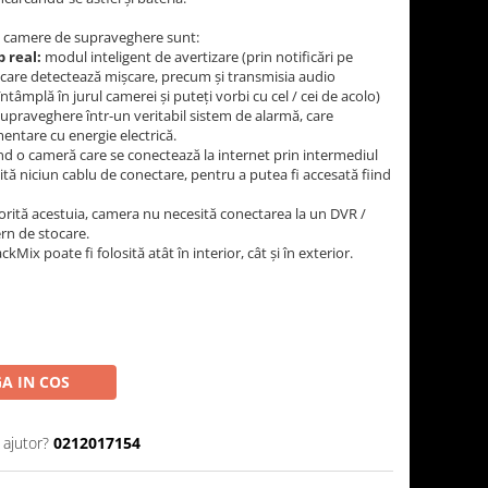
stei camere de supraveghere sunt:
p real:
modul inteligent de avertizare (prin notificări pe
în care detectează mișcare, precum și transmisia audio
întâmplă în jurul camerei și puteți vorbi cu cel / cei de acolo)
praveghere într-un veritabil sistem de alarmă, care
mentare cu energie electrică.
nd o cameră care se conectează la internet prin intermediul
ită niciun cablu de conectare, pentru a putea fi accesată fiind
rită acestuia, camera nu necesită conectarea la un DVR /
rn de stocare.
ix poate fi folosită atât în interior, cât și în exterior.
A IN COS
 ajutor?
0212017154