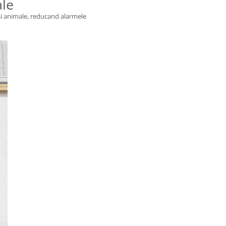
ale
 si animale, reducand alarmele