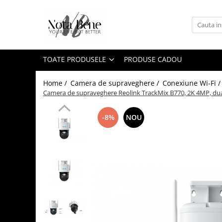
Toate Produsele
Camera de supraveghere
TOATE PRODUSELE
PRODUSE CADOU
Conexiune 4G
Conexiune Wi-Fi
Home /
Camera de supraveghere /
Conexiune Wi-Fi 
Camera de supraveghere Reolink TrackMix B770, 2K 4MP, dual le
Conexiune PoE
Cu baterie
-8%
NOU
Cu panou solar
Sonerie inteligentă
Accesorii camere de supraveghere
Unelte si aparate de masura
Nivele / Lasere
Telemetre
Teodolite