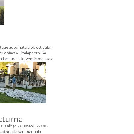
tatie automata a obiectivului
cu obiectivul telephoto. Se
ecise, fara interventie manuala.
cturna
LED alb (450 lumeni, 6500K),
e automata sau manuala.