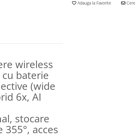
Adauga la Favorite
Cere 
re wireless
 cu baterie
iective (wide
rid 6x, AI
al, stocare
te 355°, acces