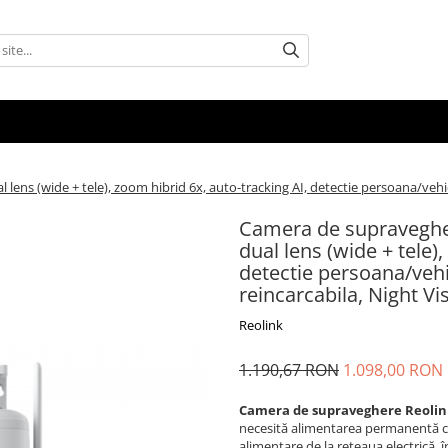
/
ns (wide + tele), zoom hibrid 6x, auto-tracking AI, detectie persoana/vehicul
Camera de supraveghe
dual lens (wide + tele)
detectie persoana/vehi
reincarcabila, Night Vis
Reolink
1.190,67 RON
1.098,00 RON
Camera de supraveghere Reolin
necesită alimentarea permanentă cu
alimentare de la rețeaua electrică, î