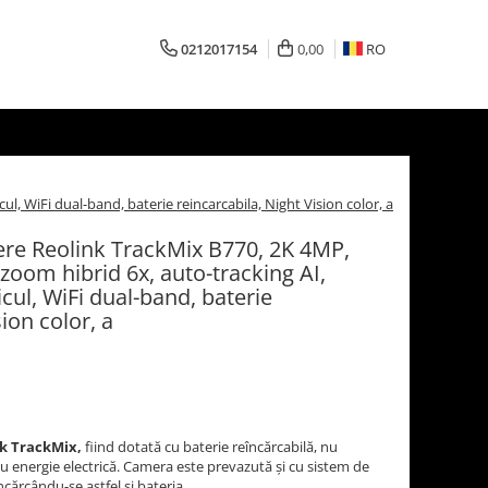
0212017154
0,00
RO
, WiFi dual-band, baterie reincarcabila, Night Vision color, a
re Reolink TrackMix B770, 2K 4MP,
, zoom hibrid 6x, auto-tracking AI,
cul, WiFi dual-band, baterie
ion color, a
k TrackMix,
fiind dotată cu baterie reîncărcabilă, nu
 energie electrică. Camera este prevazută și cu sistem de
ncărcându-se astfel și bateria.