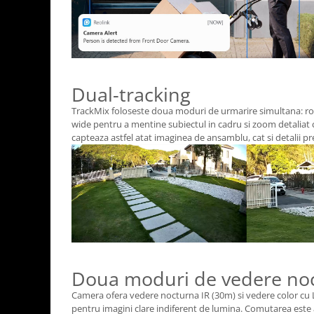
Dual-tracking
TrackMix foloseste doua moduri de urmarire simultana: ro
wide pentru a mentine subiectul in cadru si zoom detaliat 
capteaza astfel atat imaginea de ansamblu, cat si detalii pr
Doua moduri de vedere no
Camera ofera vedere nocturna IR (30m) si vedere color cu 
pentru imagini clare indiferent de lumina. Comutarea est