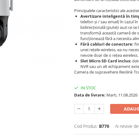
Principalele caracteristici ale ace
Avertizare inteligentă în tim
telefon și / sau email) în cazul 
bidirecțională (puteți auzi ce se 
transformă această cameră de su
funcționează fără a necesita ali
Fără cabluri de conectare:
fii
unei rețele wireless, ea nu neces
nevoie doar de o rețea wireless.
Slot Micro SD Card inclus:
dato
NVR sau un alt echipament exte
Camera de supravehere Reolink TrackM
IN STOC
Data de livrare:
Marti, 11.08.2026
ADAUG
Cod Produs:
B770
Ai nevoie de