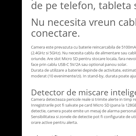
de pe telefon, tableta
Nu necesita vreun cab
conectare.
Camera este prevazuta cu baterie reincarcabila de 5100mAh
(2.4GHz si 5GHz). Nu necesita cablu de alimentare sau cabl
oriunde. Are slot Micro SD pentru stocare locala, fara nev
face prin cablu USB-C 5V/2A sau optional panou solar.
Durata de utilizare a bateriei depinde de activitate, estimat
moderat (10 evenimente/zi). In stand-by, durata poate ajun
Detector de miscare intelig
Camera detecteaza pericole reale si trimite alerte in timp rea
Inregistrarile pot fi salvate pe card Micro SD (pana la 128GB
detectie, camera poate emite un mesaj de alarma personali
Sensibilitatea si zonele de detectie pot fi configurate de uti
orare active pentru alerta.