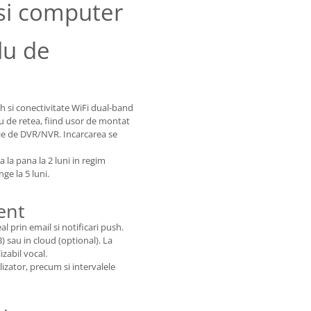
 si computer
lu de
 si conectivitate WiFi dual-band
u de retea, fiind usor de montat
oie de DVR/NVR. Incarcarea se
a la pana la 2 luni in regim
ge la 5 luni.
ent
l prin email si notificari push.
) sau in cloud (optional). La
zabil vocal.
lizator, precum si intervalele