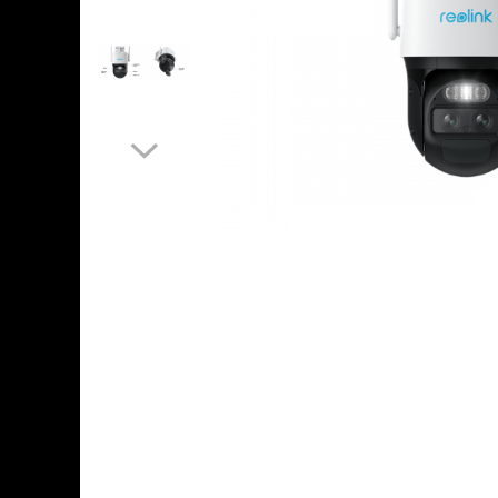
Accesorii
Sisteme de control al mașinilor
GNSS