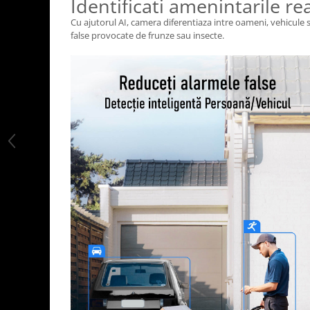
Identificati amenintarile re
Cu ajutorul AI, camera diferentiaza intre oameni, vehicule
false provocate de frunze sau insecte.