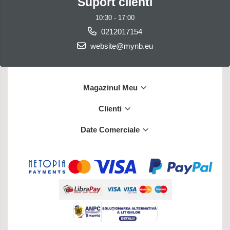
Suport clienti
10:30 - 17:00
0212017154
website@mynb.eu
Magazinul Meu
Clienti
Date Comerciale