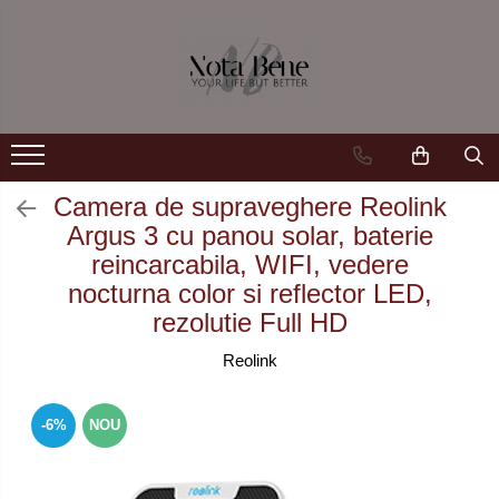
Camera de supraveghere
Unelte si aparate de masura
Conexiune 4G
Nivele / Lasere
Conexiune Wi-Fi
Telemetre
Conexiune PoE
Teodolite
Camera de supraveghere Reolink
Argus 3 cu panou solar, baterie
Cu baterie
Accesorii
reincarcabila, WIFI, vedere
Cu panou solar
Sisteme de control al mașinilor
nocturna color si reflector LED,
rezolutie Full HD
Sonerie inteligentă
GNSS
Reolink
-6%
NOU