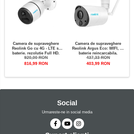
Camera de supraveghere
Camera de supraveghere
Reolink Go cu 4G - LTE si
Reolink Argus Eco: WIFI, cu
baterie, rezolutie Full HD,
baterie reincarcabila,
920,00 RON
437,33 RON
senzor de miscare,
rezolutie Full HD, senzor de
avertizare miscare pe email
miscare, avertizare miscare
816,99 RON
403,99 RON
si telefon
pe email
Social
Urmareste-ne in social media