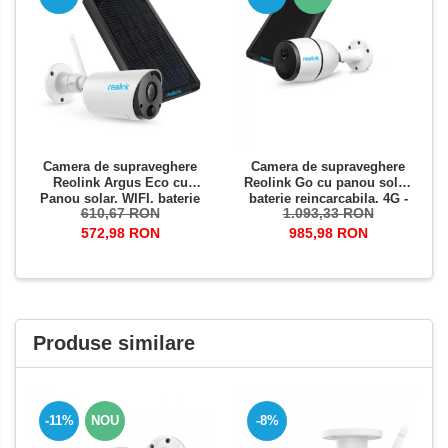
Camera de supraveghere
Camera de supraveghere
Reolink Argus Eco cu
Reolink Go cu panou solar,
Panou solar, WIFI, baterie
baterie reincarcabila, 4G -
610,67 RON
1.093,33 RON
reincarcabila, slot Micro SD
LTE, rezolutie Full HD,
Card, rezolutie Full HD,
senzor de miscare
572,98 RON
985,98 RON
senzor de miscare
Produse similare
-11%
NOU
-8%