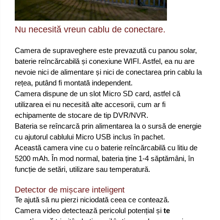
Nu necesită vreun cablu de conectare.
Camera de supraveghere este prevazută cu panou solar,
baterie reîncărcabilă și conexiune WIFI. Astfel, ea nu are
nevoie nici de alimentare și nici de conectarea prin cablu la
rețea, putând fi montată independent.
Camera dispune de un slot Micro SD card, astfel că
utilizarea ei nu necesită alte accesorii, cum ar fi
echipamente de stocare de tip DVR/NVR.
Bateria se reîncarcă prin alimentarea la o sursă de energie
cu ajutorul cablului Micro USB inclus în pachet.
Această camera vine cu o baterie reîncărcabilă cu litiu de
5200 mAh. În mod normal, bateria ține 1-4 săptămâni, în
funcție de setări, utilizare sau temperatură.
Detector de mișcare inteligent
Te ajută să nu pierzi niciodată ceea ce contează.
Camera video detectează pericolul potențial și
te