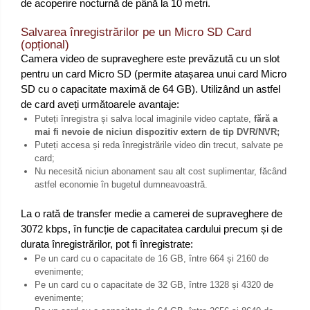
de acoperire nocturnă de până la 10 metri.
Salvarea înregistrărilor pe un Micro SD Card
(opțional)
Camera video de supraveghere este prevăzută cu un slot
pentru un card Micro SD (permite atașarea unui card Micro
SD cu o capacitate maximă de 64 GB). Utilizând un astfel
de card aveți următoarele avantaje:
Puteți înregistra și salva local imaginile video captate,
fără a
mai fi nevoie de niciun dispozitiv extern de tip DVR/NVR;
Puteți accesa și reda înregistrările video din trecut, salvate pe
card;
Nu necesită niciun abonament sau alt cost suplimentar, făcând
astfel economie în bugetul dumneavoastră.
La o rată de transfer medie a camerei de supraveghere de
3072 kbps, în funcție de capacitatea cardului precum și de
durata înregistrărilor, pot fi înregistrate:
Pe un card cu o capacitate de 16 GB, între 664 și 2160 de
evenimente;
Pe un card cu o capacitate de 32 GB, între 1328 și 4320 de
evenimente;