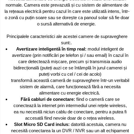
normale. Camera este prevazută și cu sistem de alimentare de
la rețeaua electrică pentru cazul în care este utilizată intens, într-
o zonă cu puțin soare sau se dorește ca panoul solar să fie doar
o sursă alternativă de energie.
Principalele caracteristici ale acestei camere de supraveghere
sunt:.
Avertizare inteligentă în timp real:
modul inteligent de
avertizare (prin notificări pe telefon și / sau email) în cazul în
care detectează mișcare, precum și transmisia audio
bidirecțională (puteți auzi ce se întâmplă în jurul camerei și
puteți vorbi cu cel / cei de acolo)
transformă această cameră de supraveghere într-un veritabil
sistem de alarmă, care funcționează fără a necesita
alimentare cu energie electrică.
Fără cabluri de conectare:
fiind o cameră care se
conectează la internet prin intermediul unei rețele wireless,
ea nu necesită niciun cablu de conectare, pentru a putea fi
accesată fiind nevoie doar de o rețea wireless.
Slot Micro SD Card inclus:
datorită acestuia, camera nu
necesită conectarea la un DVR / NVR sau un alt echipament