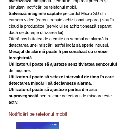
avertizează
trimițându-ți email în timp real precum și,
simultan, notificări pe telefonul mobil.
Salvează imaginile captate
pe cardul Micro SD din
camera video (cardul trebuie achiziționat separat) sau în
cloud la producător (serviciul se achiziționează separat,
dacă se dorește utilizarea lui).
Oferă posibilitatea de a emite un semnal de alarmă la
detectarea unei mișcări, astfel incât să sperie intrusul.
Mesajul de alarmă poate fi personalizat cu o voce
înregistrată
.
Utilizatorul poate să ajusteze senzitivitatea senzorului
de mișcare.
Utilizatorul poate să seteze intervalul de timp în care
detectarea mișcării să declanșeze alarma.
Utilizatorul poate să ajusteze partea din aria
supravegheată
pentru care detectorul de mișcare este
activ.
Notificări pe telefonul mobil