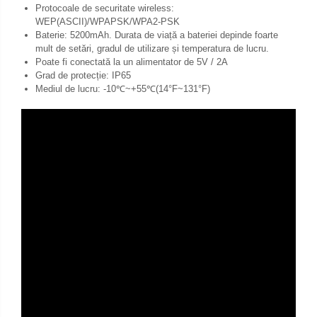
Protocoale de securitate wireless:
WEP(ASCII)/WPAPSK/WPA2-PSK
Baterie: 5200mAh. Durata de viață a bateriei depinde foarte
mult de setări, gradul de utilizare și temperatura de lucru.
Poate fi conectată la un alimentator de 5V / 2A
Grad de protecție: IP65
Mediul de lucru: -10℃~+55℃(14°F~131°F)