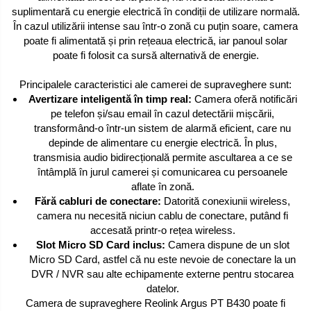
suplimentară cu energie electrică în condiții de utilizare normală.
În cazul utilizării intense sau într-o zonă cu puțin soare, camera
poate fi alimentată și prin rețeaua electrică, iar panoul solar
poate fi folosit ca sursă alternativă de energie.
Principalele caracteristici ale camerei de supraveghere sunt:
Avertizare inteligentă în timp real:
Camera oferă notificări
pe telefon și/sau email în cazul detectării mișcării,
transformând-o într-un sistem de alarmă eficient, care nu
depinde de alimentare cu energie electrică. În plus,
transmisia audio bidirecțională permite ascultarea a ce se
întâmplă în jurul camerei și comunicarea cu persoanele
aflate în zonă.
Fără cabluri de conectare:
Datorită conexiunii wireless,
camera nu necesită niciun cablu de conectare, putând fi
accesată printr-o rețea wireless.
Slot Micro SD Card inclus:
Camera dispune de un slot
Micro SD Card, astfel că nu este nevoie de conectare la un
DVR / NVR sau alte echipamente externe pentru stocarea
datelor.
Camera de supraveghere Reolink Argus PT B430 poate fi