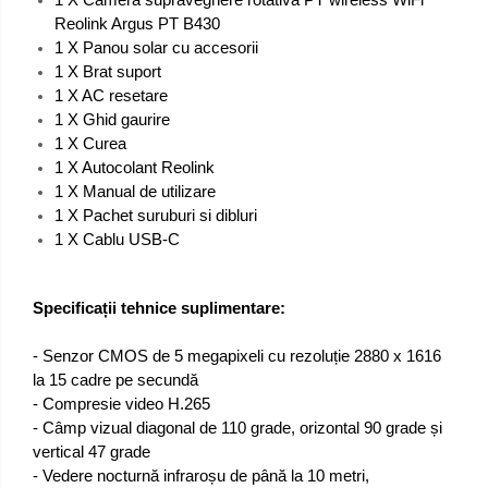
Reolink Argus PT B430
1 X Panou solar cu accesorii
1 X Brat suport
1 X AC resetare
1 X Ghid gaurire
1 X Curea
1 X Autocolant Reolink
1 X Manual de utilizare
1 X Pachet suruburi si dibluri
1 X Cablu USB-C
Specificații tehnice suplimentare:
- Senzor CMOS de 5 megapixeli cu rezoluție 2880 x 1616
la 15 cadre pe secundă
- Compresie video H.265
- Câmp vizual diagonal de 110 grade, orizontal 90 grade și
vertical 47 grade
- Vedere nocturnă infraroșu de până la 10 metri,