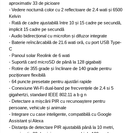
aproximativ 33 de picioare
- Vedere nocturnă color cu 2 reflectoare de 2.4 wati și 6500
Kelvin
- Rată de cadre ajustabilă între 10 și 15 cadre pe secundă,
implicit 15 cadre pe secundă
- Audio bidirecțional cu microfon și difuzor integrate
- Baterie reîncărcabilă de 21.6 wati oră, cu port USB Type-
C
- Panoul solar Reolink de 6 wati
- Suportă card microSD de până la 128 gigabaiți
- Rotire de 355 grade și înclinare de 140 grade pentru
poziționare flexibilă
- 64 puncte presetate pentru ajustări rapide
- Conexiune Wi-Fi dual-band pe frecvențele de 2.4 si 5
gigahertzi, standard IEEE 802.11 a b g n
- Detectare a mișcării PIR cu recunoaștere pentru
persoane, vehicule și animale
- Integrare cu case inteligente, compatibilă cu Google
Assistant și Alexa
- Distanța de detectare PIR ajustabilă până la 10 metri,