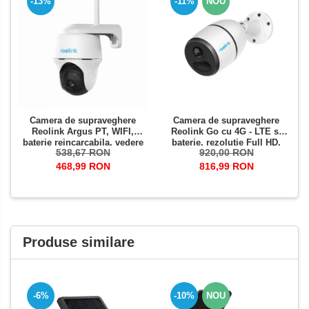
-13%
-11%
NOU
Camera de supraveghere
Camera de supraveghere
Reolink Argus PT, WIFI,
Reolink Go cu 4G - LTE si
baterie reincarcabila, vedere
baterie, rezolutie Full HD,
538,67 RON
920,00 RON
nocturna, slot Micro SD
senzor de miscare,
Card, avertizare miscare pe
avertizare miscare pe email
468,99 RON
816,99 RON
email si telefon
si telefon
Produse similare
-10%
NOU
-6%