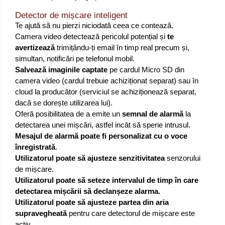
Detector de mișcare inteligent
Te ajută să nu pierzi niciodată ceea ce contează.
Camera video detectează pericolul potențial și
te
avertizează
trimițându-ți email în timp real precum și,
simultan, notificări pe telefonul mobil.
Salvează imaginile captate
pe cardul Micro SD din
camera video (cardul trebuie achiziționat separat) sau în
cloud la producător (serviciul se achiziționează separat,
dacă se dorește utilizarea lui).
Oferă posibilitatea de a emite un
semnal de alarmă
la
detectarea unei mișcări, astfel incât să sperie intrusul.
Mesajul de alarmă poate fi personalizat cu o voce
înregistrată
.
Utilizatorul poate să ajusteze senzitivitatea
senzorului
de mișcare.
Utilizatorul poate să seteze intervalul de timp în care
detectarea mișcării să declanșeze alarma.
Utilizatorul poate să ajusteze partea din aria
supravegheată
pentru care detectorul de mișcare este
activ.