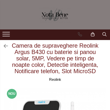
Camera de supraveghere
Unelte si aparate de masura
Conexiune 4G
Nivele / Lasere
Conexiune Wi-Fi
Telemetre
Conexiune PoE
Teodolite
Camera de supraveghere Reolink
Argus B430 cu baterie si panou
Cu baterie
Accesorii
solar, 5MP, Vedere pe timp de
Cu panou solar
Sisteme de control al mașinilor
noapte color, Detectie inteligenta,
Notificare telefon, Slot MicroSD
Sonerie inteligentă
GNSS
Reolink
NOU