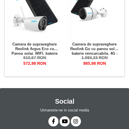
Camera de supraveghere
Camera de supraveghere
Reolink Argus Eco cu
Reolink Go cu panou solar,
Panou solar, WIFI, baterie
baterie reincarcabila, 4G -
610,67 RON
1.093,33 RON
reincarcabila, slot Micro SD
LTE, rezolutie Full HD,
Card, rezolutie Full HD,
senzor de miscare
572,98 RON
985,98 RON
senzor de miscare
Social
Urmareste-ne in social media