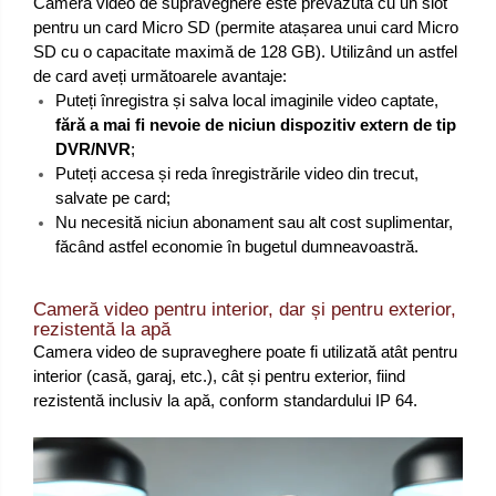
Camera video de supraveghere este prevăzută cu un slot
pentru un card Micro SD (permite atașarea unui card Micro
SD cu o capacitate maximă de 128 GB). Utilizând un astfel
de card aveți următoarele avantaje:
Puteți înregistra și salva local imaginile video captate,
fără a mai fi nevoie de niciun dispozitiv extern de tip
DVR/NVR
;
Puteți accesa și reda înregistrările video din trecut,
salvate pe card;
Nu necesită niciun abonament sau alt cost suplimentar,
făcând astfel economie în bugetul dumneavoastră.
Cameră video pentru interior, dar și pentru exterior,
rezistentă la apă
Camera video de supraveghere poate fi utilizată atât pentru
interior (casă, garaj, etc.), cât și pentru exterior, fiind
rezistentă inclusiv la apă, conform standardului IP 64.