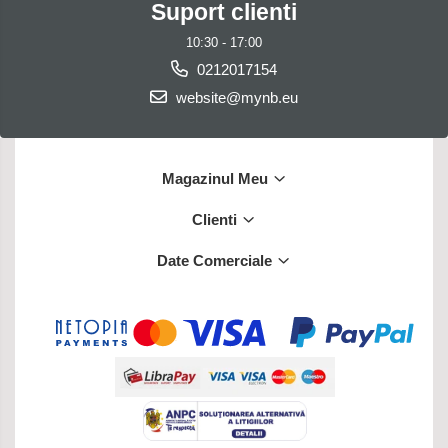
Suport clienti
10:30 - 17:00
0212017154
website@mynb.eu
Magazinul Meu
Clienti
Date Comerciale