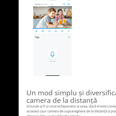
Un mod simplu și diversific
camera de la distanță
Oriunde ai fi și orice echipament ai avea, dacă el este conect
accesezi ușor camera de supraveghere de la distanță și poți 