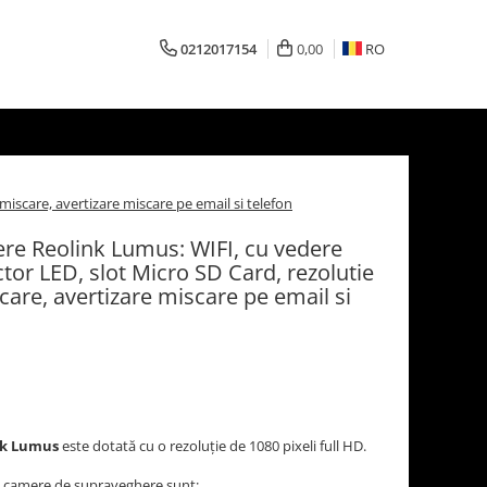
0212017154
0,00
RO
iscare, avertizare miscare pe email si telefon
e Reolink Lumus: WIFI, cu vedere
ctor LED, slot Micro SD Card, rezolutie
are, avertizare miscare pe email si
nk Lumus
este dotată cu o rezoluție de 1080 pixeli full HD.
tei camere de supraveghere sunt: