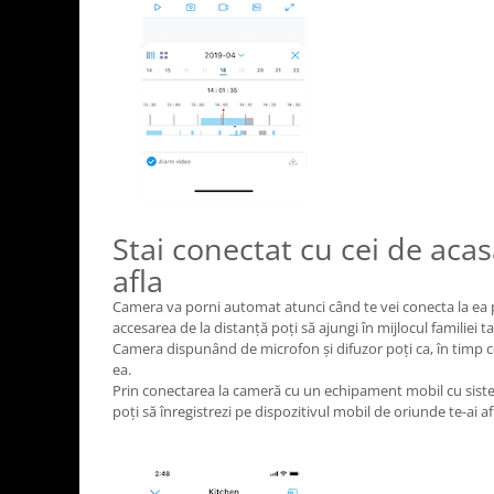
Stai conectat cu cei de acas
afla
Camera va porni automat atunci când te vei conecta la ea p
accesarea de la distanță poți să ajungi în mijlocul familiei tal
Camera dispunând de microfon și difuzor poți ca, în timp ce î
ea.
Prin conectarea la cameră cu un echipament mobil cu sist
poți să înregistrezi pe dispozitivul mobil de oriunde te-ai a