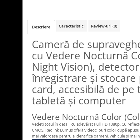
Caracteristici
Review-uri
(0)
Descriere
Cameră de supraveghe
cu Vedere Nocturnă Co
Night Vision), detecto
înregistrare și stocar
card, accesibilă de pe 
tabletă și computer
Vedere Nocturnă Color (Colo
Vedeți totul în detalii cu adevărat Full HD 1080p. Cu reflect
CMOS, Reolink Lumus oferă videoclipuri color după apusul s
mai valoroase pentru a identifica oameni, vehicule și mai