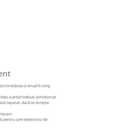
ent
ză trimițându-ți email în timp
ideo (cardul trebuie achiziționat
ează separat, dacă se dorește
mișcare.
tă pentru care detectorul de