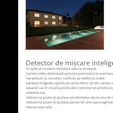
Detector de mișcare intelig
Te ajută să nu pierzi niciodată ceea ce contează.
Camera video detectează pericolul potențial și te avertizea
real precum și, simultan, notificări pe telefonul mobil.
Salvează imaginile captate pe cardul Micro SD din camera v
separat) sau în cloud la producător (serviciul se achizițion
utilizarea lui).
Utilizatorul poate să ajusteze senzitivitatea senzorului de 
Utilizatorul poate să ajusteze partea din aria supraveghea
mișcare este activ.