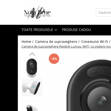
Toate Produsele
Camera de supraveghere
TOATE PRODUSELE
PRODUSE CADOU
Conexiune 4G
Conexiune Wi-Fi
Home /
Camera de supraveghere /
Conexiune Wi-Fi 
Camera de supraveghere Reolink Lumus: WIFI, cu vedere noctur
Conexiune PoE
Cu baterie
-8%
Cu panou solar
Sonerie inteligentă
Accesorii camere de supraveghere
Unelte si aparate de masura
Nivele / Lasere
Telemetre
Teodolite