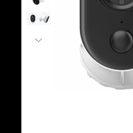
Accesorii
Sisteme de control al mașinilor
GNSS