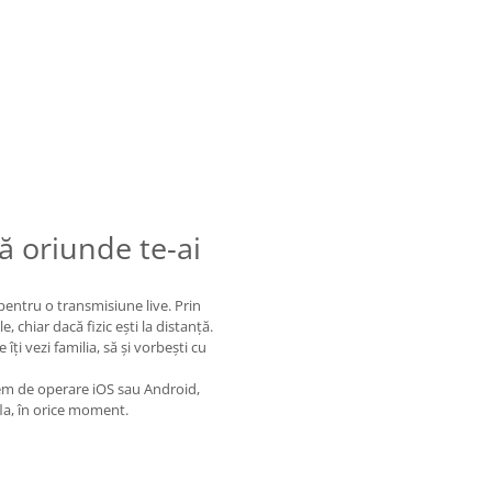
ă oriunde te-ai
entru o transmisiune live. Prin
e, chiar dacă fizic ești la distanță.
ți vezi familia, să și vorbești cu
em de operare iOS sau Android,
fla, în orice moment.