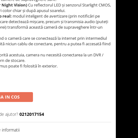
 Night Vision)
Cu reflectorul LED și senzorul Starlight CMOS,
 color chiar și după apusul soarelui.
p real:
modul inteligent de avertizare (prin notificări pe
în care detectează mișcare, precum și transmisia audio (puteți
merei) transformă această cameră de supraveghere într-un
nd o cameră care se conectează la internet prin intermediul
ită niciun cablu de conectare, pentru a putea fi accesată fiind
rită acestuia, camera nu necesită conectarea la un DVR /
rn de stocare.
s poate fi folosită în exterior.
A IN COS
de ajutor?
0212017154
informatii