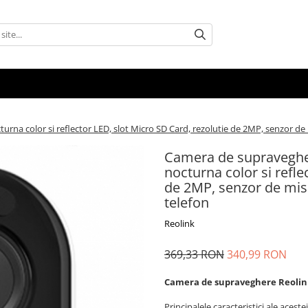
/
na color si reflector LED, slot Micro SD Card, rezolutie de 2MP, senzor de m
Camera de supravegher
nocturna color si refle
de 2MP, senzor de misc
telefon
Reolink
369,33 RON
340,99 RON
Camera de supraveghere Reoli
Principalele caracteristici ale aces