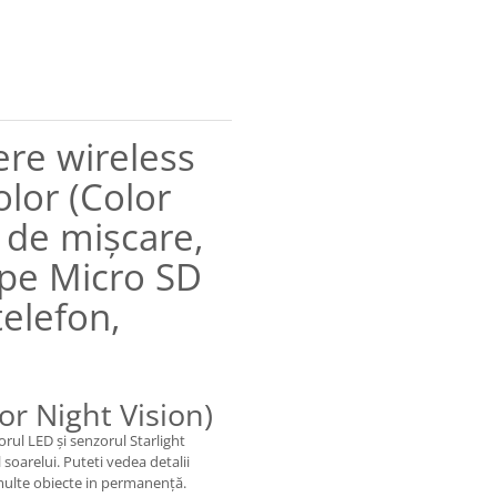
re wireless
lor (Color
r de mișcare,
e pe Micro SD
telefon,
r Night Vision)
orul LED și senzorul Starlight
oarelui. Puteti vedea detalii
 multe obiecte in permanență.