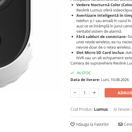
Vedere Nocturnă Color (Color
Reolink Lumus oferă videoclipuri
Avertizare inteligentă în tim
telefon și / sau email) în cazul 
auzi ce se întâmplă în jurul ca
veritabil sistem de alarmă.
Fără cabluri de conectare:
fii
unei rețele wireless, ea nu neces
nevoie doar de o rețea wireless.
Slot Micro SD Card inclus:
dato
NVR sau un alt echipament exte
Camera de supravehere Reolink Lumu
IN STOC
Data de livrare:
Luni, 10.08.2026
ADAUG
Cod Produs:
Lumus
Ai nevoie 
Adauga la Favorite
Cere 