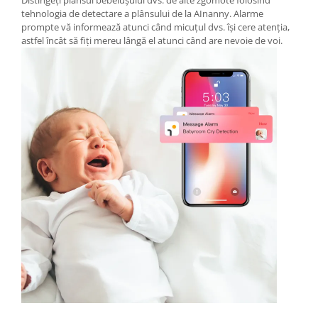
Distingeți plânsul bebelușului dvs. de alte zgomote folosind
tehnologia de detectare a plânsului de la AInanny. Alarme
prompte vă informează atunci când micuțul dvs. își cere atenția,
astfel încât să fiți mereu lângă el atunci când are nevoie de voi.