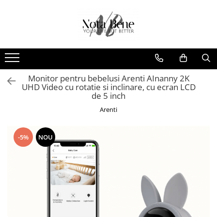
Camera de supraveghere
Unelte si aparate de masura
Conexiune 4G
Nivele / Lasere
Conexiune Wi-Fi
Telemetre
Conexiune PoE
Teodolite
Monitor pentru bebelusi Arenti AInanny 2K
UHD Video cu rotatie si inclinare, cu ecran LCD
Cu baterie
Accesorii
de 5 inch
Cu panou solar
Sisteme de control al mașinilor
Arenti
Sonerie inteligentă
GNSS
-5%
NOU