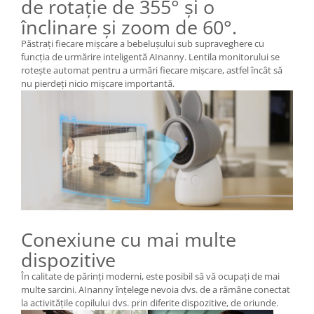
de rotație de 355° și o
înclinare și zoom de 60°.
Păstrați fiecare mișcare a bebelușului sub supraveghere cu
funcția de urmărire inteligentă AInanny. Lentila monitorului se
rotește automat pentru a urmări fiecare mișcare, astfel încât să
nu pierdeți nicio mișcare importantă.
Conexiune cu mai multe
dispozitive
În calitate de părinți moderni, este posibil să vă ocupați de mai
multe sarcini. AInanny înțelege nevoia dvs. de a rămâne conectat
la activitățile copilului dvs. prin diferite dispozitive, de oriunde.