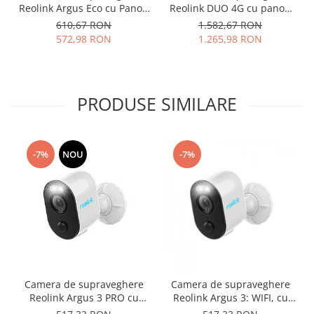
Reolink Argus Eco cu Panou
Reolink DUO 4G cu panou
solar, WIFI, baterie
solar - LTE si baterie
610,67 RON
1.582,67 RON
reincarcabila, slot Micro SD
reincarcabila, lentile duble,
572,98 RON
1.265,98 RON
Card, rezolutie Full HD,
detectare Persoana/Vehicul,
senzor de miscare
vedere nocturna color,
rezolutie 2K, slot MicroSD
PRODUSE SIMILARE
-7%
NOU
-7%
Camera de supraveghere
Camera de supraveghere
Reolink Argus 3 PRO cu
Reolink Argus 3: WIFI, cu
inteligenta artificiala,
baterie reincarcabila,