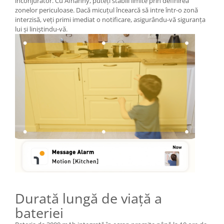
înconjurător. Cu AInanny, puteți stabili limite prin definirea
zonelor periculoase. Dacă micuțul încearcă să intre într-o zonă
interzisă, veți primi imediat o notificare, asigurându-vă siguranța
lui și liniștindu-vă.
Durată lungă de viață a
bateriei