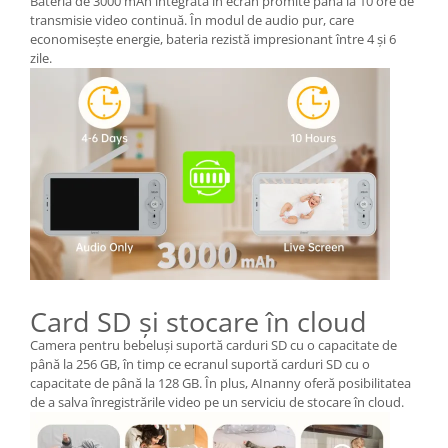
Bateria de 3000 mAh integrată în ecran promite până la 10 ore de
transmisie video continuă. În modul de audio pur, care
economisește energie, bateria rezistă impresionant între 4 și 6
zile.
Card SD și stocare în cloud
Camera pentru bebeluși suportă carduri SD cu o capacitate de
până la 256 GB, în timp ce ecranul suportă carduri SD cu o
capacitate de până la 128 GB. În plus, AInanny oferă posibilitatea
de a salva înregistrările video pe un serviciu de stocare în cloud.