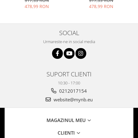
517,33 RON
517,33 RON
detectare Persoana/Vehicul
vedere nocturna color si
478,99 RON
478,99 RON
baterie reincarcabila,
reflector LED, rezolutie Full
rezolutie 4 MP
HD
SOCIAL
Urmareste-ne in social media
SUPORT CLIENTI
10:30 - 17:00
0212017154
website@mynb.eu
MAGAZINUL MEU
CLIENTI