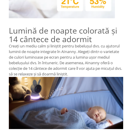
Lumină de noapte colorată și
14 cântece de adormit
Creați un mediu calm și liniștit pentru bebelușul dvs. cu ajutorul
luminii de noapte integrate în AInanny. Alegeți dintr-o varietate
de culori luminoase pe ecran pentru a lumina ușor mediul
bebelușului dvs. în întuneric. De asemenea, AInanny oferă o
colecție de 14 cântece de adormit care îl vor ajuta pe micuțul dvs.
să se relaxeze și să doarmă liniștit.