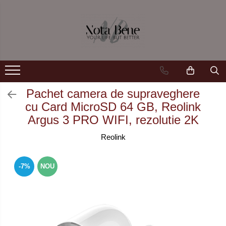
Camera de supraveghere
Unelte si aparate de masura
Conexiune 4G
Nivele / Lasere
Conexiune Wi-Fi
Telemetre
Conexiune PoE
Teodolite
Pachet camera de supraveghere
cu Card MicroSD 64 GB, Reolink
Cu baterie
Accesorii
Argus 3 PRO WIFI, rezolutie 2K
Cu panou solar
Sisteme de control al mașinilor
Reolink
Sonerie inteligentă
GNSS
-7%
NOU