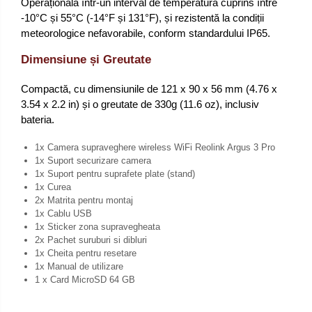
Operațională într-un interval de temperatură cuprins între
-10°C și 55°C (-14°F și 131°F), și rezistentă la condiții
meteorologice nefavorabile, conform standardului IP65.
Dimensiune și Greutate
Compactă, cu dimensiunile de 121 x 90 x 56 mm (4.76 x
3.54 x 2.2 in) și o greutate de 330g (11.6 oz), inclusiv
bateria.
1x Camera supraveghere wireless WiFi Reolink Argus 3 Pro
1x Suport securizare camera
1x Suport pentru suprafete plate (stand)
1x Curea
2x Matrita pentru montaj
1x Cablu USB
1x Sticker zona supravegheata
2x Pachet suruburi si dibluri
1x Cheita pentru resetare
1x Manual de utilizare
1 x Card MicroSD 64 GB