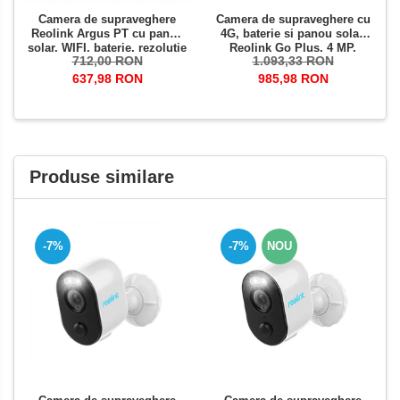
Camera de supraveghere
Camera de supraveghere cu
Reolink Argus PT cu panou
4G, baterie si panou solar,
solar, WIFI, baterie, rezolutie
Reolink Go Plus, 4 MP,
712,00 RON
1.093,33 RON
Full HD, senzor de miscare,
detectare persoana/vehicul,
avertizare miscare pe email
notificari pe telefon
637,98 RON
985,98 RON
Produse similare
-7%
-7%
NOU