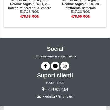
Camera de supraveghere
Camera de supraveghere
Reolink Argus 3: WIFI, cu
Reolink Argus 3 PRO cu
baterie reincarcabila, vedere
inteligenta artificiala,
517,33 RON
517,33 RON
nocturna color si reflector
detectare Persoana/Vehicul
LED, rezolutie Full HD
baterie reincarcabila,
478,99 RON
478,99 RON
rezolutie 4 MP
Social
Urmareste-ne in social media
Suport clienti
10:30 - 17:00
0212017154
website@mynb.eu