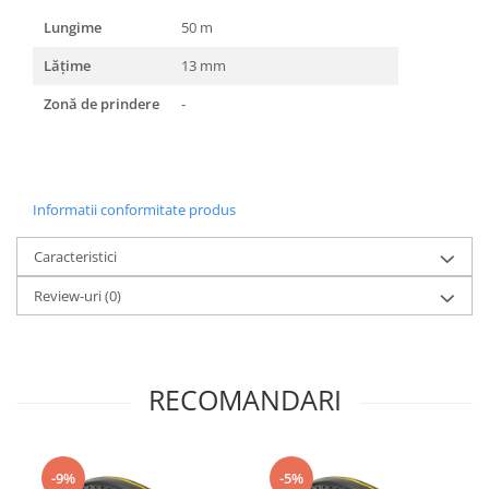
Lungime
50 m
Lățime
13 mm
Zonă de prindere
-
Informatii conformitate produs
Caracteristici
Review-uri
(0)
RECOMANDARI
-9%
-5%