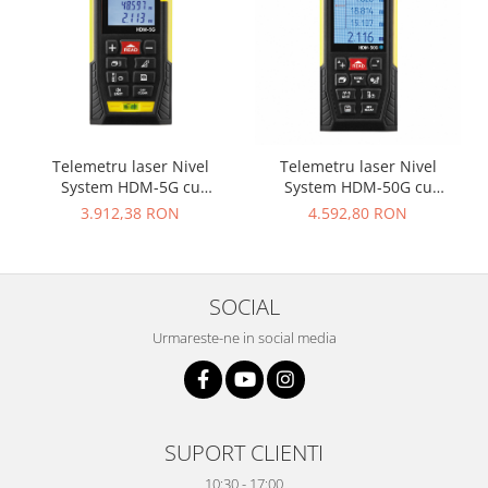
Telemetru laser Nivel
Telemetru laser Nivel
System HDM-5G cu
System HDM-50G cu
masurare pe distanta
masurare pe distanta
3.912,38 RON
4.592,80 RON
variabila, cu fascicul laser
variabila, cu fascicul laser
verde foarte vizibil
verde foarte vizibil
SOCIAL
Urmareste-ne in social media
SUPORT CLIENTI
10:30 - 17:00