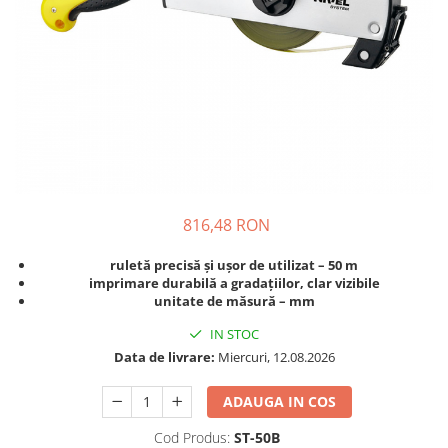
816,48 RON
ruletă precisă și ușor de utilizat – 50 m
imprimare durabilă a gradațiilor, clar vizibile
unitate de măsură – mm
IN STOC
Data de livrare:
Miercuri, 12.08.2026
ADAUGA IN COS
Cod Produs:
ST-50B