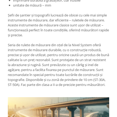
imprimare durabilă a gradațiilor, clar vizibile
unitate de măsură – mm
Şefii de şantier şi topografii lucrează de obicei cu cele mai simple
instrumente de măsurare, dar eficiente – ruletele de măsurare.
Aceste instrumente de măsurare clasice sunt ușor de utilizat –
funcționează perfect în toate condițiile, oferind măsurători rapide
și precise.
Seria de rulete de măsurare din oțel de la Nivel System oferă
instrumente de măsurare durabile, cu o construcție robustă,
precise și ușor de utilizat, pentru oricine caută un produs de bună
calitate la un preț rezonabil. Sunt protejate de un strat rezistent
la abraziune și rugină. Sunt prevăzute cu un cârlig și inel de
agăţare, pentru a facilita fixarea pe punctul de măsurare. Sunt
recomandate în special pentru toate lucrările de construcții și
topografie. Disponibile şi cu zonă de prindere de 10 cm (ST-30A,
ST-50A). Fac parte din clasa a II-a de precizie pentru măsurători.