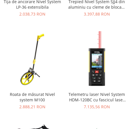
Tija de ancorare Nivel System
Trepied Nivel System SJJ4 din
LP-36 extensibila
aluminiu cu cleme de blocare
și baza de prindere plată
2.038,73 RON
3.397,88 RON
Roata de măsurat Nivel
Telemetru laser Nivel System
system M100
HDM-120BC cu fascicul laser
roșu
2.888,21 RON
7.135,56 RON