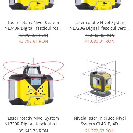
Laser rotativ Nivel System
Laser rotativ Nivel System
NL740R Digital, fascicul rosu,
NL720G Digital, fascicul verde,
planuri verticale si orizontale
planuri verticale si orizontale
43.798,66 RON
41.080,36 RON
cu pante, raza de actiune de
cu pante, raza de actiune de
43.798,61 RON
41.080,31 RON
pana la 700 m, autoaliniere
pana la 700 m, autoaliniere
Laser rotativ Nivel System
Nivela laser in cruce Nivel
NL720R Digital, fascicul rosu,
System CL4D-P, 4D,
planuri verticale si orizontale
Multifuncționala, laser rosu, 4
35.643,76 RON
21.372,63 RON