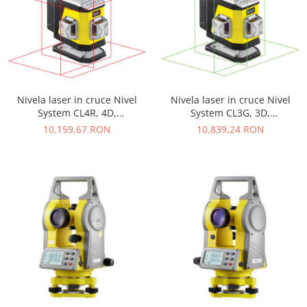
Nivela laser in cruce Nivel
Nivela laser in cruce Nivel
System CL4R, 4D,
System CL3G, 3D,
Multifuncționala, laser rosu, 4
Multifuncționala, laser verde,
10.159,67 RON
10.839,24 RON
planuri laser (360 grade)
3 planuri laser (360 grade)