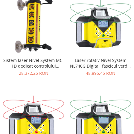
Sistem laser Nivel System MC-
Laser rotativ Nivel System
1D dedicat controlului
NL740G Digital, fascicul verde,
functionarii utilajelor de
planuri verticale si orizontale
28.372,25 RON
48.895,45 RON
constructii
cu pante, raza de actiune de
pana la 700 m, autoaliniere