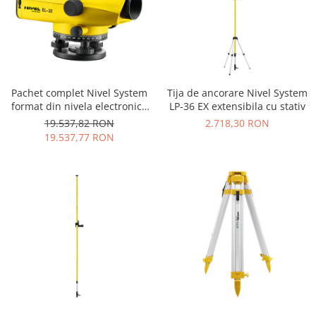
Pachet complet Nivel System
Tija de ancorare Nivel System
format din nivela electronică
LP-36 EX extensibila cu stativ
EL-32, Trepied SJJ1 și Stadie
19.537,82 RON
2.718,30 RON
TS-5 TS-5
19.537,77 RON