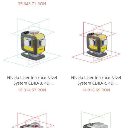
cu pante, raza de actiune de
planuri laser (360 grade)
35.643,71 RON
pana la 700 m, autoaliniere
Nivela laser in cruce Nivel
Nivela laser in cruce Nivel
System CL4D-B, 4D,
System CL4D-R, 4D,
Multifuncționala, laser rosu, 4
Multifuncționala, laser rosu, 4
18.314,57 RON
14.916,69 RON
planuri laser (360 grade)
planuri laser (360 grade)