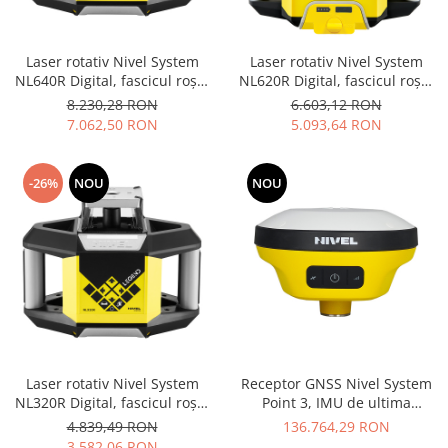
Accesorii
Sisteme de control al mașinilor
Laser rotativ Nivel System
Laser rotativ Nivel System
GNSS
NL640R Digital, fascicul roșu,
NL620R Digital, fascicul roșu,
operare cu un plan orizontal,
planuri H/V, rază de lucru 600
8.230,28 RON
6.603,12 RON
raza de actiune 600 m
m
7.062,50 RON
5.093,64 RON
-26%
NOU
NOU
Laser rotativ Nivel System
Receptor GNSS Nivel System
NL320R Digital, fascicul roșu,
Point 3, IMU de ultima
operare cu un plan orizontal,
generatie, 1408 canale GNSS,
4.839,49 RON
136.764,29 RON
raza de actiune 500 m
functionare pe teren peste 10
3.582,06 RON