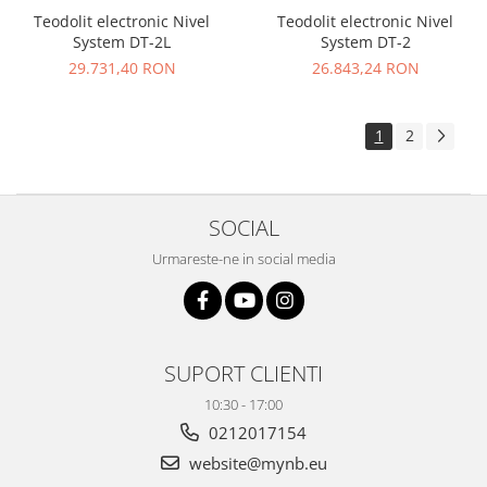
Teodolit electronic Nivel
Teodolit electronic Nivel
System DT-2L
System DT-2
29.731,40 RON
26.843,24 RON
1
2
SOCIAL
Urmareste-ne in social media
SUPORT CLIENTI
10:30 - 17:00
0212017154
website@mynb.eu