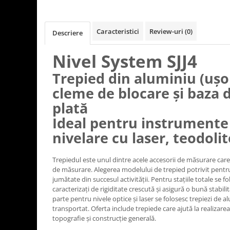
Caracteristici
Review-uri
(0)
Descriere
Nivel System SJJ4
Trepied din aluminiu (ușor
cleme de blocare și baza 
plată
Ideal pentru instrumente 
nivelare cu laser, teodolit
Trepiedul este unul dintre acele accesorii de măsurare care
de măsurare. Alegerea modelului de trepied potrivit pentru 
jumătate din succesul activității. Pentru staţiile totale se 
caracterizaţi de rigiditate crescută şi asigură o bună stabil
parte pentru nivele optice şi laser se folosesc trepiezi de 
transportat. Oferta include trepiede care ajută la realizare
topografie și construcție generală.