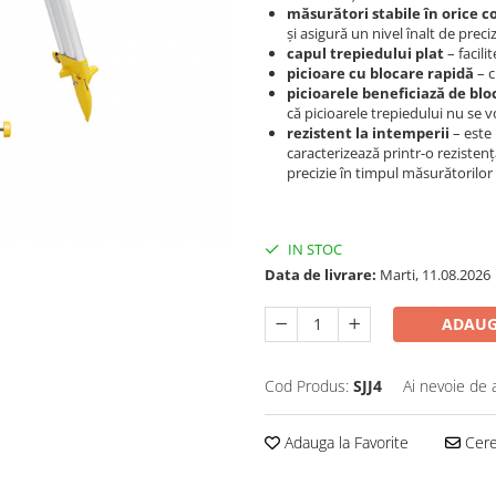
măsurători stabile în orice co
și asigură un nivel înalt de preci
capul trepiedului plat
– facili
picioare cu blocare rapidă
– c
picioarele beneficiază de blo
că picioarele trepiedului nu se v
rezistent la intemperii
– este 
caracterizează printr-o rezistenț
precizie în timpul măsurătorilor
IN STOC
Data de livrare:
Marti, 11.08.2026
ADAUG
Cod Produs:
SJJ4
Ai nevoie de 
Adauga la Favorite
Cere 