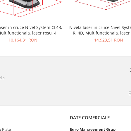
aser in cruce Nivel System CL4R,
Nivela laser in cruce Nivel Sys
ultifuncționala, laser rosu, 4
R, 4D, Multifuncționala, laser
planuri laser (360 grade)
planuri laser (360 grade
10.164,31 RON
14.923,51 RON
dia
DATE COMERCIALE
 Plata
Euro Management Grup