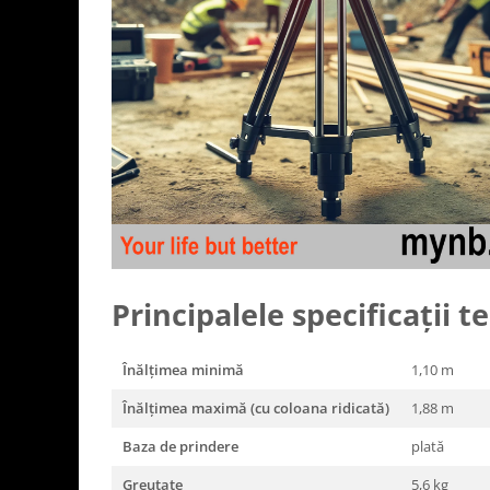
Principalele specificații t
Înălţimea minimă
1,10 m
Înălţimea maximă (cu coloana ridicată)
1,88 m
Baza de prindere
plată
Greutate
5,6 kg