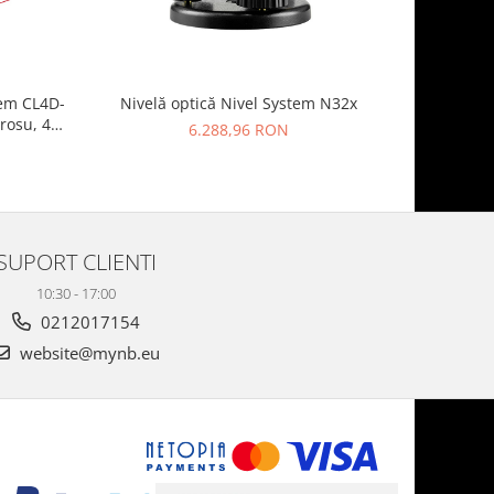
tem CL4D-
Nivelă optică Nivel System N32x
Laser r
 rosu, 4
Digital, fa
6.288,96 RON
)
si orizont
de pan
SUPORT CLIENTI
10:30 - 17:00
0212017154
website@mynb.eu