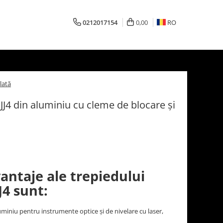
0212017154
0,00
RO
lată
JJ4 din aluminiu cu cleme de blocare și
vantaje ale trepiedului
J4 sunt:
uminiu pentru instrumente optice și de nivelare cu laser,