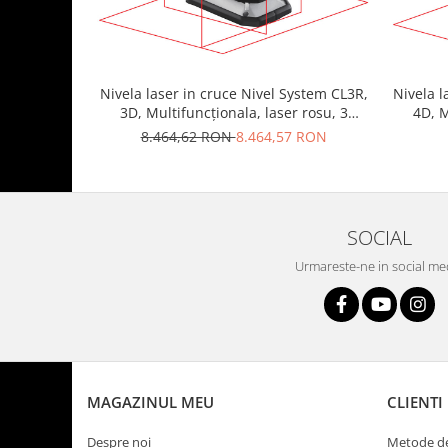
Nivela laser in cruce Nivel System CL3R,
Nivela l
3D, Multifuncționala, laser rosu, 3
4D, M
planuri laser (360 grade)
8.464,62 RON
8.464,57 RON
SOCIAL
Urmareste-ne in social me
MAGAZINUL MEU
CLIENTI
Despre noi
Metode de