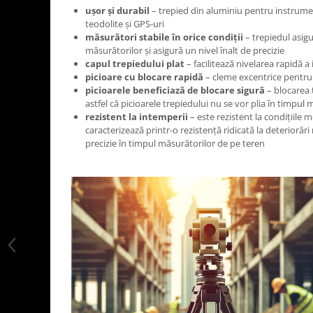
ușor și durabil
– trepied din aluminiu pentru instrument
teodolite și GPS-uri
măsurători stabile în orice condiții
– trepiedul asigu
măsurătorilor și asigură un nivel înalt de precizie
capul trepiedului plat
– facilitează nivelarea rapidă a
picioare cu blocare rapidă
– cleme excentrice pentru
picioarele beneficiază de blocare sigură
– blocarea 
astfel că picioarele trepiedului nu se vor plia în timpul 
rezistent la intemperii
– este rezistent la condițiile m
caracterizează printr-o rezistență ridicată la deteriorăr
precizie în timpul măsurătorilor de pe teren