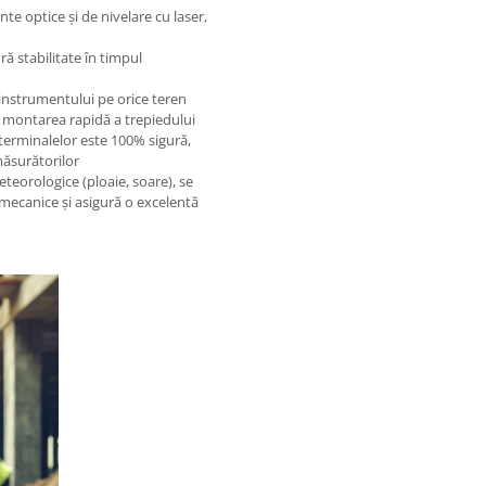
e optice și de nivelare cu laser,
ră stabilitate în timpul
 instrumentului pe orice teren
 montarea rapidă a trepiedului
terminalelor este 100% sigură,
măsurătorilor
eteorologice (ploaie, soare), se
i mecanice și asigură o excelentă