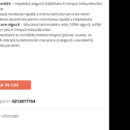
ndiții
– trepiedul asigură stabilitate în timpul măsurătorilor
zie
tează nivelarea rapidă a instrumentului pe orice teren
leme excentrice pentru montarea rapidă a trepiedului
care sigură
– blocarea terminalelor este 100% sigură, astfel
or plia în timpul măsurătorilor
rezistent la condițiile meteorologice (ploaie, soare), se
ă ridicată la deteriorări mecanice și asigură o excelentă
 de pe teren
A IN COS
ajutor?
0212017154
informatii