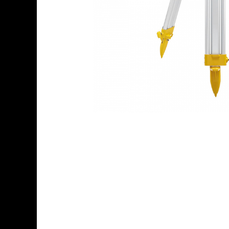
Accesorii
Sisteme de control al mașinilor
GNSS