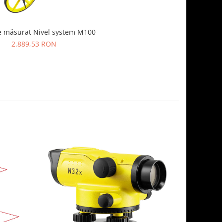
e măsurat Nivel system M100
2.889,53 RON