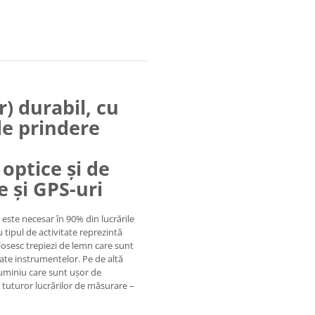
) durabil, cu
de prindere
optice și de
e și GPS-uri
 este necesar în 90% din lucrările
tipul de activitate reprezintă
folosesc trepiezi de lemn care sunt
itate instrumentelor. Pe de altă
aluminiu care sunt uşor de
a tuturor lucrărilor de măsurare –