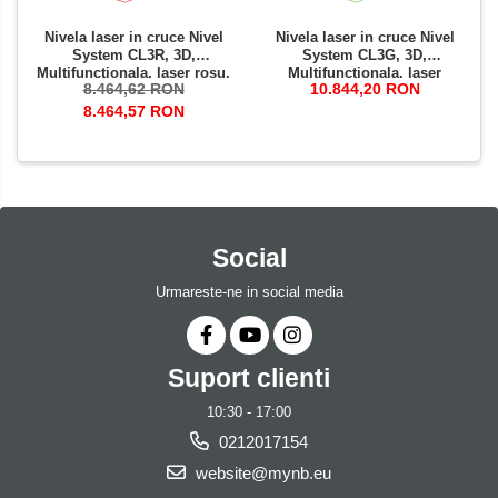
Nivela laser in cruce Nivel
Nivela laser in cruce Nivel
System CL3R, 3D,
System CL3G, 3D,
Multifuncționala, laser rosu,
Multifuncționala, laser
8.464,62 RON
10.844,20 RON
3 planuri laser (360 grade)
verde, 3 planuri laser (360
grade)
8.464,57 RON
Social
Urmareste-ne in social media
Suport clienti
10:30 - 17:00
0212017154
website@mynb.eu