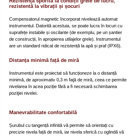
Rezistenţă sporită la condiții grele de lucru,
rezistentă la vibrații și șocuri
Compensatorul magnetic încorporat nivelează automat
instrumentul. Datorită acestuia, se poate lucra în locuri cu
suprafețe instabile și oscilante (de exemplu, pe un șantier
de construcții, în apropierea utilajelor grele). Instrumentul
are un standard ridicat de rezistență la apă și praf (IPX6).
Distanța minimă față de miră
Instrumentul este proiectat să funcționeze la o distanță
minimă, de aproximativ 0,3 m faţă de miră, ceea ce permite
nivelarea în acea poziție fără a fi necesară schimbarea
poziţiei nivelei.
Manevrabilitate confortabilă
Șurubul cu tangență infinită vă permite să orientați cu
precizie nivela față de miră, iar nivela sferică cu oglindă vă