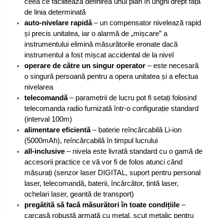
ceea ce facilitează definirea unui plan în unghi drept față
de linia determinată
auto-nivelare rapidă
– un compensator nivelează rapid
și precis unitatea, iar o alarmă de „mișcare” a
instrumentului elimină măsurătorile eronate dacă
instrumentul a fost mișcat accidental de la nivel
operare de către un singur operator
– este necesară
o singură persoană pentru a opera unitatea și a efectua
nivelarea
telecomandă
– parametrii de lucru pot fi setați folosind
telecomanda radio furnizată într-o configurație standard
(interval 100m)
alimentare eficientă
– baterie reîncărcabilă Li-ion
(5000mAh), reîncărcabilă în timpul lucrului
all-inclusive
– nivela este livrată standard cu o gamă de
accesorii practice ce vă vor fi de folos atunci când
măsurați (senzor laser DIGITAL, suport pentru personal
laser, telecomandă, baterii, încărcător, țintă laser,
ochelari laser, geantă de transport)
pregătită să facă măsurători în toate condițiile
–
carcasă robustă armată cu metal, scut metalic pentru