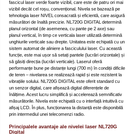
fascicul laser verde foarte vizibil, care este de patru ori mai
vizibil decât cel roșu, convențional. Nivela se bazează pe
tehnologia laser NIVEL consacrată și eficientă, care asigură
măsurători de înaltă precizie. NL720G DIGITAL determină
planul orizontal (de asemenea, cu pante pe 2 axe) sau
planul vertical, în timp ce verticala laser utilizată determină
unghiurile verticale sau drepte. Unitatea este echipată cu un
sistem automat de aliniere a fasciculului laser. Cu această
funcție, este mai ușor să setați pantele (lucrări orizontale) și
să găsiți direcția (lucrări verticale). Laserul oferă
performanțe bune pe distanțe lungi (700 m) în condiții dificile
de teren – nivelarea se realizează rapid și este rezistent la
vibrațiile solului. NL720G DIGITAL este oferit standard cu
un senzor digital, care afișează digital diferențele de
înălțime. Acest lucru simplifică și accelerează semnificativ
măsurătorile. Nivela este echipată cu o interfață intuitivă cu
afișaj LCD. În plus, funcționarea la distanță este disponibilă
prin intermediul unei telecomenzi radio.
Principalele avantaje ale nivelei laser NL720G
Digital