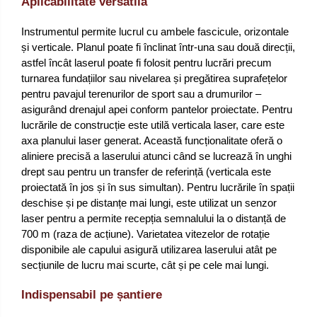
Aplicabilitate versatilă
Instrumentul permite lucrul cu ambele fascicule, orizontale
și verticale. Planul poate fi înclinat într-una sau două direcții,
astfel încât laserul poate fi folosit pentru lucrări precum
turnarea fundațiilor sau nivelarea și pregătirea suprafețelor
pentru pavajul terenurilor de sport sau a drumurilor –
asigurând drenajul apei conform pantelor proiectate. Pentru
lucrările de construcție este utilă verticala laser, care este
axa planului laser generat. Această funcționalitate oferă o
aliniere precisă a laserului atunci când se lucrează în unghi
drept sau pentru un transfer de referință (verticala este
proiectată în jos și în sus simultan). Pentru lucrările în spații
deschise și pe distanțe mai lungi, este utilizat un senzor
laser pentru a permite recepția semnalului la o distanță de
700 m (raza de acțiune). Varietatea vitezelor de rotație
disponibile ale capului asigură utilizarea laserului atât pe
secțiunile de lucru mai scurte, cât și pe cele mai lungi.
Indispensabil pe șantiere