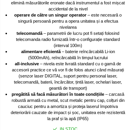
elimină măsurătorile eronate dacă instrumentul a fost mișcat
accidental de la nivel
operare de către un singur operator
– este necesară o
singură persoană pentru a opera unitatea și a efectua
nivelarea
telecomandă
– parametrii de lucru pot fi setați folosind
telecomanda radio furnizată într-o configurație standard
(interval 100m)
alimentare eficientă
– baterie reîncărcabilă Li-ion
(5000mAh), reîncărcabilă în timpul lucrului
all-inclusive
– nivela este livrată standard cu o gamă de
accesorii practice ce vă vor fi de folos atunci când măsurați
(senzor laser DIGITAL, suport pentru personal laser,
telecomandă, baterii, încărcător, țintă laser, ochelari laser,
geantă de transport)
pregătită să facă măsurători în toate condițiile
– carcasă
robustă armată cu metal, scut metalic pentru cap, colțuri din
cauciuc pentru a amortiza și proteja laserul împotriva
deteriorării cauzate de impact și șoc, unitatea este rezistentă
la praf și la apă (IP65)
IN STOC