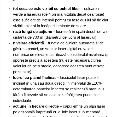
tot ceea ce este vizibil cu ochiul liber
– culoarea
verde a laserului (de 4 ori mai vizibilă decât cea roșie)
este suficient de intensă pentru ca fascicululul să fie clar
vizibil chiar și în încăperi luminate de soare
rază lungă de acțiune
– lucrează în spații deschise la o
distanță de 700 m (diametrul de lucru al laserului)
nivelare eficientă
– funcția de aliniere automată și de
găsire a pantei, un senzor laser digital cu valori
numerice de elevație facilitează considerabil nivelarea și
sporește precizia acesteia (nu este necesară citirea
valorilor de pe o stadie, deoarece acestea sunt afișate
pe senzor)
lucrul cu planul înclinat
– fasciculul laser poate fi
înclinat în una sau două direcții în intervalul de ±10%,
determinarea pantelor în teren se realizează manual și
fără a fi nevoie să se calculeze înălțimea punctelor
individuale
acțiune în fiecare direcție
– capul emite un plan laser
pe orizontală împreună cu o linie laser suplimentară,