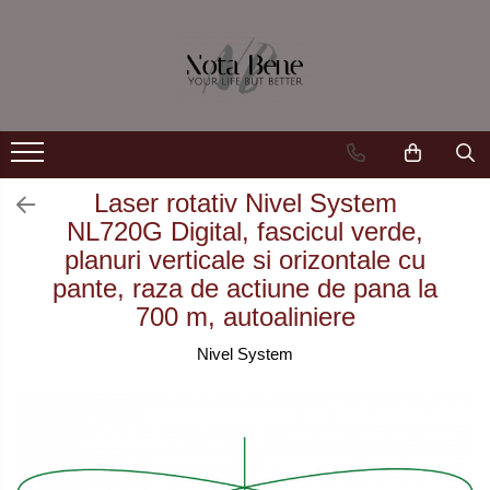
Camera de supraveghere
Unelte si aparate de masura
Conexiune 4G
Nivele / Lasere
Conexiune Wi-Fi
Telemetre
Conexiune PoE
Teodolite
Laser rotativ Nivel System
NL720G Digital, fascicul verde,
Cu baterie
Accesorii
planuri verticale si orizontale cu
Cu panou solar
Sisteme de control al mașinilor
pante, raza de actiune de pana la
700 m, autoaliniere
Sonerie inteligentă
GNSS
Nivel System