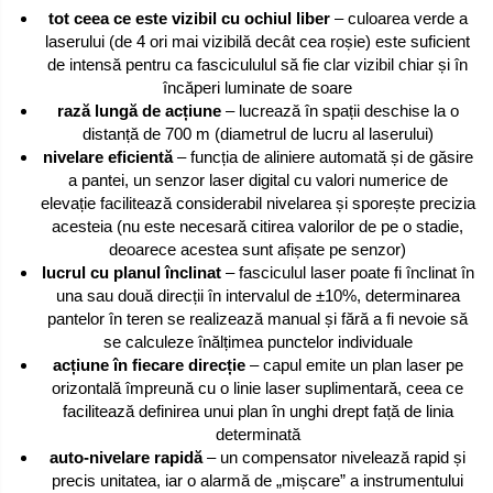
tot ceea ce este vizibil cu ochiul liber
– culoarea verde a
laserului (de 4 ori mai vizibilă decât cea roșie) este suficient
de intensă pentru ca fascicululul să fie clar vizibil chiar și în
încăperi luminate de soare
rază lungă de acțiune
– lucrează în spații deschise la o
distanță de 700 m (diametrul de lucru al laserului)
nivelare eficientă
– funcția de aliniere automată și de găsire
a pantei, un senzor laser digital cu valori numerice de
elevație facilitează considerabil nivelarea și sporește precizia
acesteia (nu este necesară citirea valorilor de pe o stadie,
deoarece acestea sunt afișate pe senzor)
lucrul cu planul înclinat
– fasciculul laser poate fi înclinat în
una sau două direcții în intervalul de ±10%, determinarea
pantelor în teren se realizează manual și fără a fi nevoie să
se calculeze înălțimea punctelor individuale
acțiune în fiecare direcție
– capul emite un plan laser pe
orizontală împreună cu o linie laser suplimentară, ceea ce
facilitează definirea unui plan în unghi drept față de linia
determinată
auto-nivelare rapidă
– un compensator nivelează rapid și
precis unitatea, iar o alarmă de „mișcare” a instrumentului