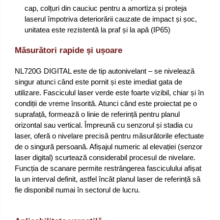
cap, colțuri din cauciuc pentru a amortiza și proteja
laserul împotriva deteriorării cauzate de impact și șoc,
unitatea este rezistentă la praf și la apă (IP65)
Măsurători rapide și ușoare
NL720G DIGITAL este de tip autonivelant – se nivelează
singur atunci când este pornit și este imediat gata de
utilizare. Fasciculul laser verde este foarte vizibil, chiar și în
condiții de vreme însorită. Atunci când este proiectat pe o
suprafață, formează o linie de referință pentru planul
orizontal sau vertical. Împreună cu senzorul și stadia cu
laser, oferă o nivelare precisă pentru măsurătorile efectuate
de o singură persoană. Afișajul numeric al elevației (senzor
laser digital) scurtează considerabil procesul de nivelare.
Funcția de scanare permite restrângerea fasciculului afișat
la un interval definit, astfel încât planul laser de referință să
fie disponibil numai în sectorul de lucru.