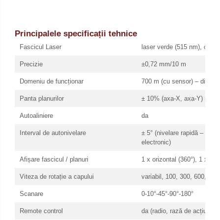
Principalele specificații tehnice
Fascicul Laser
laser verde (515 nm), clasa
Precizie
±0,72 mm/10 m
Domeniu de funcționar
700 m (cu sensor) – diamet
Panta planurilor
± 10% (axa-X, axa-Y) manu
Autoaliniere
da
Interval de autonivelare
± 5° (nivelare rapidă – senz
electronic)
Afișare fascicul / planuri
1 x orizontal (360°), 1 x ver
Viteza de rotație a capului
variabil, 100, 300, 600, 80
Scanare
0-10°-45°-90°-180°
Remote control
da (radio, rază de acțiune 