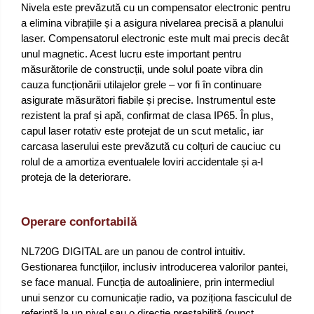
Nivela este prevăzută cu un compensator electronic pentru
a elimina vibrațiile și a asigura nivelarea precisă a planului
laser. Compensatorul electronic este mult mai precis decât
unul magnetic. Acest lucru este important pentru
măsurătorile de construcții, unde solul poate vibra din
cauza funcționării utilajelor grele – vor fi în continuare
asigurate măsurători fiabile și precise. Instrumentul este
rezistent la praf și apă, confirmat de clasa IP65. În plus,
capul laser rotativ este protejat de un scut metalic, iar
carcasa laserului este prevăzută cu colțuri de cauciuc cu
rolul de a amortiza eventualele loviri accidentale și a-l
proteja de la deteriorare.
Operare confortabilă
NL720G DIGITAL are un panou de control intuitiv.
Gestionarea funcțiilor, inclusiv introducerea valorilor pantei,
se face manual. Funcția de autoaliniere, prin intermediul
unui senzor cu comunicație radio, va poziționa fasciculul de
referință la un nivel sau o direcție prestabilită (punct