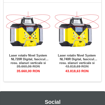
Laser rotativ Nivel System
Laser rotativ Nivel System
NL720R Digital, fascicul
NL740R Digital, fascicul
rosu, planuri verticale si
rosu, planuri verticale si
35.660,06 RON
43.818,69 RON
orizontale cu pante, raza de
orizontale cu pante, raza de
actiune de pana la 700 m,
actiune de pana la 700 m,
35.660,00 RON
43.818,63 RON
autoaliniere
autoaliniere
Social