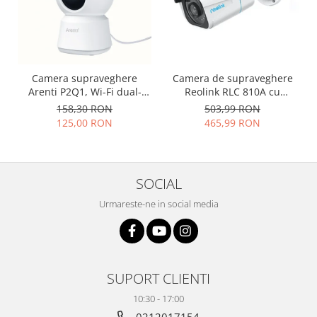
Camera supraveghere
Camera de supraveghere
Arenti P2Q1, Wi-Fi dual-
Reolink RLC 810A cu
band, 4MP UHD, AI
inteligenta artificiala,
158,30 RON
503,99 RON
miscare/sunet, urmarire
detectare Persoana/Vehicul,
125,00 RON
465,99 RON
automata, vedere nocturna
rezolutie de 8MP (4K),
360°
avertizare miscare
SOCIAL
Urmareste-ne in social media
SUPORT CLIENTI
10:30 - 17:00