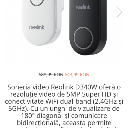
Accesorii
Sisteme de control al mașinilor
GNSS
688,99 RON
643,99 RON
Soneria video Reolink D340W oferă o
rezoluție video de 5MP Super HD și
conectivitate WiFi dual-band (2.4GHz și
5GHz). Cu un unghi de vizualizare de
180° diagonal și comunicare
bidirecțională, aceasta permite