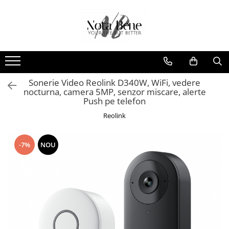
Toate Produsele
Camera de supraveghere
Conexiune 4G
Sonerie Video Reolink D340W, WiFi, vedere
Conexiune Wi-Fi
nocturna, camera 5MP, senzor miscare, alerte
Conexiune PoE
Push pe telefon
Cu baterie
Reolink
Cu panou solar
-7%
NOU
Sonerie inteligentă
Accesorii camere de supraveghere
Unelte si aparate de masura
Nivele / Lasere
Telemetre
Teodolite