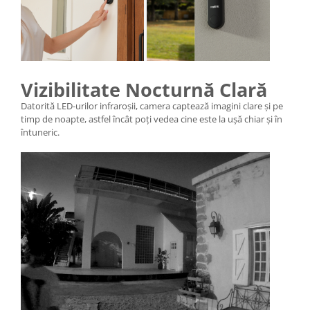
Vizibilitate Nocturnă Clară
Datorită LED-urilor infraroșii, camera captează imagini clare și pe
timp de noapte, astfel încât poți vedea cine este la ușă chiar și în
întuneric.