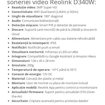
soneriei video Reolink D340W:
Rezoluție video
: 5MP Super HD
Conectivitate
: WiFi dual-band (2.4GHz și 5GHz)
Unghi de vizualizare
: 180° diagonal
Audio
: Comunicare bidirecțională
Detecție mișcare
: Smart PIR și detecție de persoane
Stocare
: Suportă card microSD de până la 256GB și stocare în
cloud
Alimentare
: Alimentare prin cablu sau baterie reîncărcabilă
Rezistență la intemperii
: IP65
Notificări
: Notificări push și email
Vizualizare nocturnă
: Infraroșu și LED-uri albe
Integrare
: Compatibilă cu Google Assistant și Amazon Alexa
Dimensiuni
: 128 x 45 x 28 mm
Greutate
: 200g
Temperatură de operare
: -10°C până la 55°C
Consum de energie
: 12V DC
Material
: Carcasă din plastic și metal
Montare
: Ușor de montat cu placa de montare inclusă
Aplicație mobilă
: Reolink App pentru control și monitorizare
Actualizări firmware
: Suport pentru actualizări OTA (Over-
the-Air)
Securitate
: Criptare avansată pentru protecția datelor