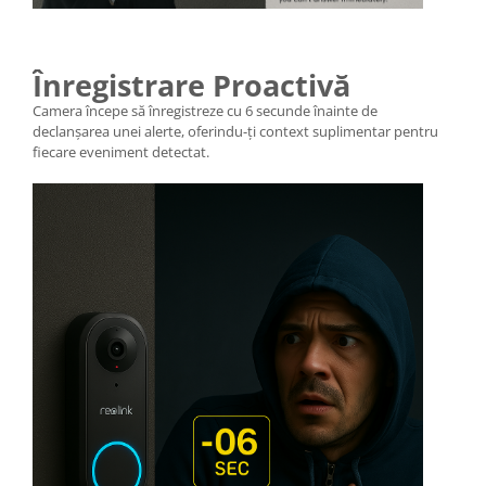
Înregistrare Proactivă
Camera începe să înregistreze cu 6 secunde înainte de
declanșarea unei alerte, oferindu-ți context suplimentar pentru
fiecare eveniment detectat.