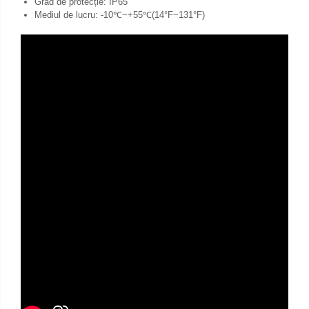
Grad de protecție: IP65
Mediul de lucru: -10℃~+55℃(14°F~131°F)