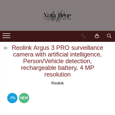
Camera de supraveghere
Tools and measuring devices
Conexiune 4G
Levels / Lasers
Conexiune Wi-Fi
Telemeters
Conexiune PoE
Theodolite
Reolink Argus 3 PRO surveillance
camera with artificial intelligence,
Cu baterie
Accessories
Person/Vehicle detection,
Cu panou solar
Machine control systems
rechargeable battery, 4 MP
resolution
Sonerie inteligentă
GNSS
Reolink
-7%
NEW