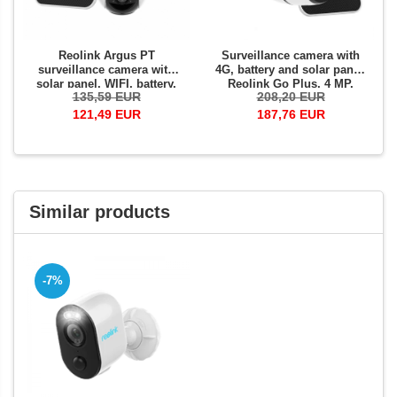
Reolink Argus PT
Surveillance camera with
surveillance camera with
4G, battery and solar panel,
solar panel, WIFI, battery,
Reolink Go Plus, 4 MP,
135,59 EUR
208,20 EUR
Full HD resolution, motion
person/vehicle detection,
sensor, motion alert by
phone notification
121,49 EUR
187,76 EUR
email
Similar products
-7%