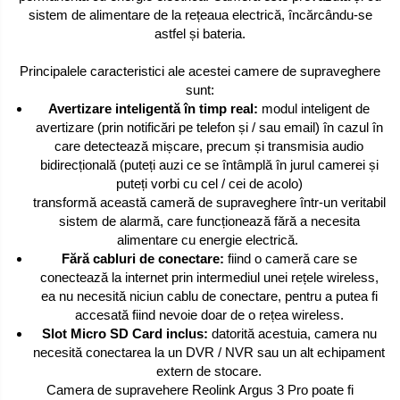
sistem de alimentare de la rețeaua electrică, încărcându-se
astfel și bateria.
Principalele caracteristici ale acestei camere de supraveghere
sunt:
Avertizare inteligentă în timp real:
modul inteligent de
avertizare (prin notificări pe telefon și / sau email) în cazul în
care detectează mișcare, precum și transmisia audio
bidirecțională (puteți auzi ce se întâmplă în jurul camerei și
puteți vorbi cu cel / cei de acolo)
transformă această cameră de supraveghere într-un veritabil
sistem de alarmă, care funcționează fără a necesita
alimentare cu energie electrică.
Fără cabluri de conectare:
fiind o cameră care se
conectează la internet prin intermediul unei rețele wireless,
ea nu necesită niciun cablu de conectare, pentru a putea fi
accesată fiind nevoie doar de o rețea wireless.
Slot Micro SD Card inclus:
datorită acestuia, camera nu
necesită conectarea la un DVR / NVR sau un alt echipament
extern de stocare.
Camera de supravehere Reolink Argus 3 Pro poate fi