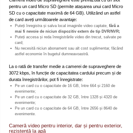
pentru un card Micro SD (permite atașarea unui card Micro
SD cu o capacitate maximă de 64 GB). Utilizând un astfel
de card aveți următoarele avantaje:
Puteți înregistra și salva local imaginile video captate,
fără a
mai fi nevoie de niciun dispozitiv extern de tip DVR/NVR;
Puteți accesa și reda înregistrările video din trecut, salvate pe
card;
Nu necesită niciun abonament sau alt cost suplimentar, făcând
astfel economie în bugetul dumneavoastră.
La o rată de transfer medie a camerei de supraveghere de
3072 kbps, în funcție de capacitatea cardului precum și de
durata înregistrărilor, pot fi înregistrate:
Pe un card cu o capacitate de 16 GB, între 664 și 2160 de
evenimente;
Pe un card cu o capacitate de 32 GB, între 1328 și 4320 de
evenimente;
Pe un card cu o capacitate de 64 GB, între 2656 și 8640 de
evenimente.
Cameră video pentru interior, dar și pentru exterior,
rezistentă la apă