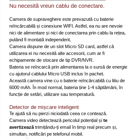
Nu necesită vreun cablu de conectare.
Camera de supraveghere este prevazută cu baterie
reîncărcabilă și conexiune WIFI. Astfel, ea nu are nevoie
nici de alimentare și nici de conectarea prin cablu la rețea,
putând fi montată independent.
Camera dispune de un slot Micro SD card, astfel că
utilizarea ei nu necesită alte accesorii, cum ar fi
echipamente de stocare de tip DVR/NVR.
Bateria se reîncarcă prin alimentarea la o sursă de energie
cu ajutorul cablului Micro USB inclus în pachet.
Această camera vine cu o baterie reîncărcabilă cu litiu de
6000 mAh. În mod normal, bateria ține 1-4 săptămâni, în
funcție de setări, utilizare sau temperatură.
Detector de mișcare inteligent
Te ajută să nu pierzi niciodată ceea ce contează.
Camera video detectează pericolul potențial și
te
avertizează
trimițându-ți email în timp real precum și,
simultan, notificări pe telefonul mobil.