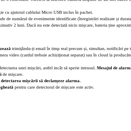
gie cu ajutorul cablului Micro USB inclus în pachet.
de de numărul de evenimente identificate (înregistrări realizate și durata
oximativ 2 luni. Dacă nu este detectată nicio mișcare, bateria ține aproxim
izează
trimițându-ți email în timp real precum și, simultan, notificări pe 
ra video (cardul trebuie achiziționat separat) sau în cloud la producător
detectarea unei mișcări, astfel incât să sperie intrusul.
Mesajul de alarmă
i
de mișcare.
re detectarea mișcării să declanșeze alarma.
vegheată
pentru care detectorul de mișcare este activ.