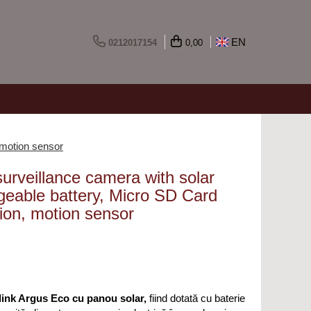
EN
0212017154
0,00
 motion sensor
urveillance camera with solar
geable battery, Micro SD Card
tion, motion sensor
ink Argus Eco cu panou solar,
fiind dotată cu baterie