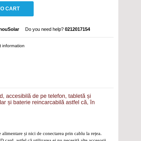
TO CART
nouSolar
Do you need help?
0212017154
 information
accesibilă de pe telefon, tabletă și
 și baterie reincarcabilă astfel că, în
alimentare și nici de conectarea prin cablu la rețea.
card, astfel că utilizarea ei nu necesită alte accesorii,