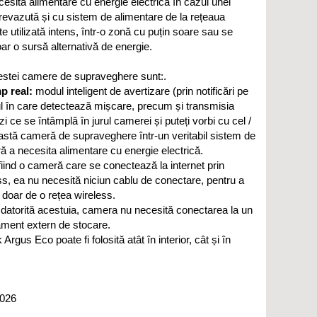
cesită alimentare cu energie electrică în cazul unei
revazută și cu sistem de alimentare de la rețeaua
te utilizată intens, într-o zonă cu puțin soare sau se
oar o sursă alternativă de energie.
acestei camere de supraveghere sunt:.
mp real:
modul inteligent de avertizare (prin notificări pe
zul în care detectează mișcare, precum și transmisia
zi ce se întâmplă în jurul camerei și puteți vorbi cu cel /
astă cameră de supraveghere într-un veritabil sistem de
ă a necesita alimentare cu energie electrică.
iind o cameră care se conectează la internet prin
ess, ea nu necesită niciun cablu de conectare, pentru a
 doar de o rețea wireless.
datorită acestuia, camera nu necesită conectarea la un
ment extern de stocare.
us Eco poate fi folosită atât în interior, cât și în
2026