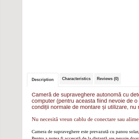
Characteristics
Reviews
(0)
Description
Cameră de supraveghere autonomă cu detecto
computer (pentru aceasta fiind nevoie de o c
condiții normale de montare și utilizare, nu
Nu necesită vreun cablu de conectare sau alime
Camera de supraveghere este prevazută cu panou solar, ba
Pentru a putea fi accesată de la distanță are nevoie doar