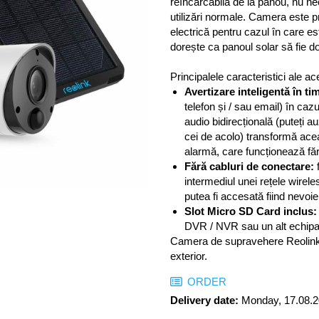
reîncarcabilă de la panou, nu ne
utilizări normale. Camera este p
electrică pentru cazul în care es
dorește ca panoul solar să fie d
Principalele caracteristici ale 
Avertizare inteligentă în ti
telefon și / sau email) în ca
audio bidirecțională (puteți au
cei de acolo) transformă ace
alarmă, care funcționează făr
Fără cabluri de conectare:
f
intermediul unei rețele wirel
putea fi accesată fiind nevoie
Slot Micro SD Card inclus:
DVR / NVR sau un alt echipa
Camera de supravehere Reolink Arg
exterior.
ORDER
Delivery date:
Monday, 17.08.