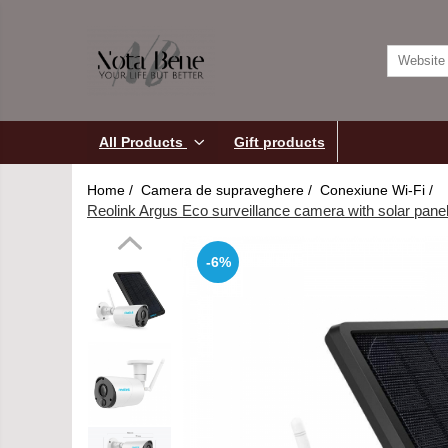
All Products
Camera de supraveghere
Conexiune 4G
Accesorii
All Products
Gift products
camere de
Conexiune Wi-Fi
supraveghere
Tools and
Home /
Camera de supraveghere /
Conexiune Wi-Fi /
Conexiune PoE
measuring
Reolink Argus Eco surveillance camera with solar panel
devices
Cu baterie
Cu panou solar
-6%
Sonerie inteligentă
Levels / Lasers
Telemeters
Theodolite
Accessories
Machine control systems