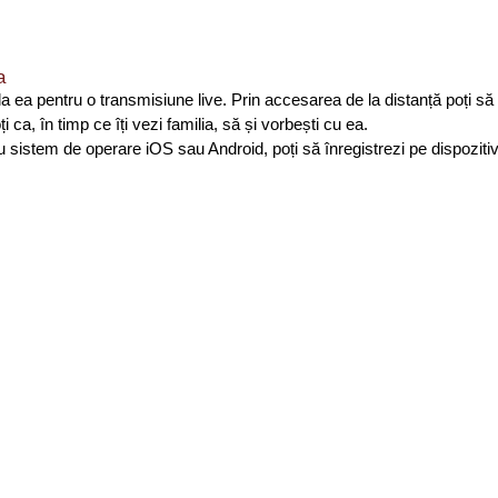
a
a pentru o transmisiune live. Prin accesarea de la distanță poți să ajun
ca, în timp ce îți vezi familia, să și vorbești cu ea.
istem de operare iOS sau Android, poți să înregistrezi pe dispozitivu