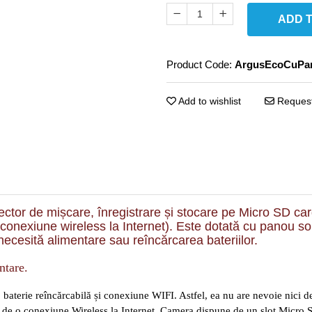
ADD 
Product Code:
ArgusEcoCuPa
Add to wishlist
Request
r de mișcare, înregistrare și stocare pe Micro SD card, 
onexiune wireless la Internet). Este dotată cu panou solar
 necesită alimentare sau reîncărcarea bateriilor.
ntare.
terie reîncărcabilă și conexiune WIFI. Astfel, ea nu are nevoie nici de 
 de o conexiune Wireless la Internet. Camera dispune de un slot Micro SD 