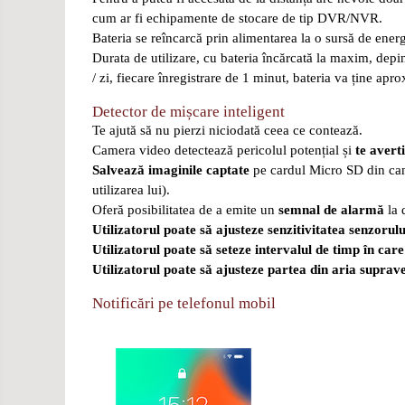
cum ar fi echipamente de stocare de tip DVR/NVR.
Bateria se reîncarcă prin alimentarea la o sursă de ener
Durata de utilizare, cu bateria încărcată la maxim, depin
/ zi, fiecare înregistrare de 1 minut, bateria va ține apr
Detector de mișcare inteligent
Te ajută să nu pierzi niciodată ceea ce contează.
Camera video detectează pericolul potențial și
te avert
Salvează imaginile captate
pe cardul Micro SD din came
utilizarea lui).
Oferă posibilitatea de a emite un
semnal de alarmă
la 
Utilizatorul poate să ajusteze senzitivitatea senzorulu
Utilizatorul poate să seteze intervalul de timp în ca
Utilizatorul poate să ajusteze partea din aria supra
Notificări pe telefonul mobil