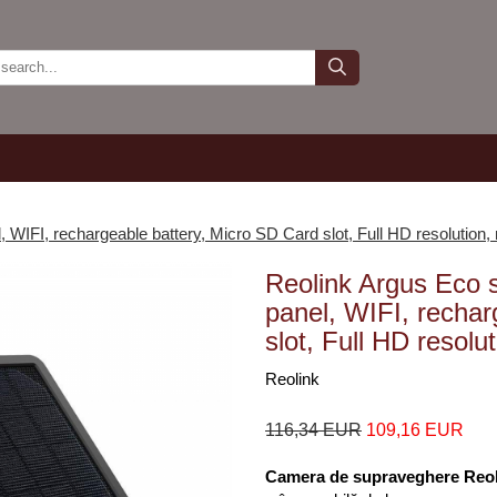
, WIFI, rechargeable battery, Micro SD Card slot, Full HD resolution,
Reolink Argus Eco s
panel, WIFI, rechar
slot, Full HD resolu
Reolink
116,34 EUR
109,16 EUR
Camera de supraveghere Reol