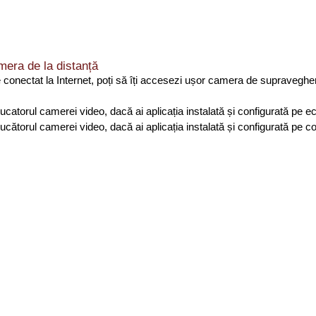
mera de la distanță
 conectat la Internet, poți să îți accesezi ușor camera de supraveghere 
oducatorul camerei video, dacă ai aplicația instalată și configurată pe 
oducătorul camerei video, dacă ai aplicația instalată și configurată pe c