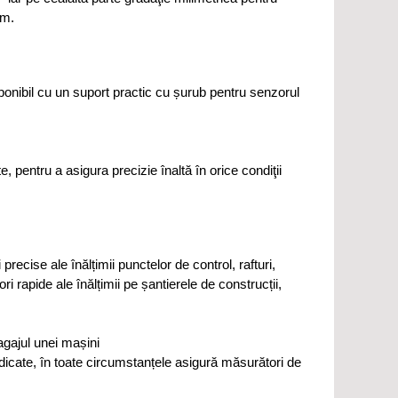
 m.
sponibil cu un suport practic cu șurub pentru senzorul
e, pentru a asigura precizie înaltă în orice condiţii
ecise ale înălțimii punctelor de control, rafturi,
i rapide ale înălțimii pe șantierele de construcții,
agajul unei mașini
ridicate, în toate circumstanțele asigură măsurători de