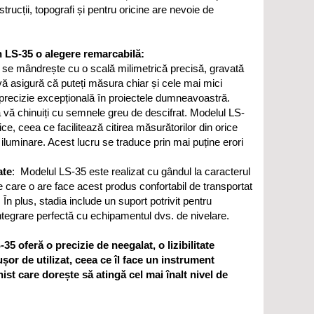
trucții, topografi și pentru oricine are nevoie de
in LS-35 o alegere remarcabilă:
 se mândrește cu o scală milimetrică precisă, gravată
 vă asigură că puteți măsura chiar și cele mai mici
 precizie excepțională în proiectele dumneavoastră.
 vă chinuiți cu semnele greu de descifrat. Modelul LS-
ice, ceea ce facilitează citirea măsurătorilor din orice
e iluminare. Acest lucru se traduce prin mai puține erori
ate
: Modelul LS-35 este realizat cu gândul la caracterul
 care o are face acest produs confortabil de transportat
. În plus, stadia include un suport potrivit pentru
ntegrare perfectă cu echipamentul dvs. de nivelare.
5 oferă o precizie de neegalat, o lizibilitate
șor de utilizat, ceea ce îl face un instrument
ist care dorește să atingă cel mai înalt nivel de