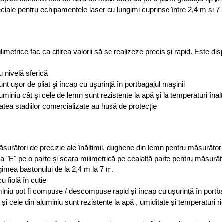
peciale pentru echipamentele laser cu lungimi cuprinse între 2,4 m și 7
imetrice fac ca citirea valorii să se realizeze precis şi rapid. Este di
u nivelă sferică
nt uşor de pliat şi încap cu uşurinţă în portbagajul maşinii
luminiu cât şi cele de lemn sunt rezistente la apă şi la temperaturi înalt
atea stadiilor comercializate au husă de protecţie
urători de precizie ale înălțimii, dughene din lemn pentru măsurători pr
a "E" pe o parte și scara milimetrică pe cealaltă parte pentru măsurător
gimea bastonului de la 2,4 m la 7 m.
 fiolă în cutie
iniu pot fi compuse / descompuse rapid și încap cu ușurință în portb
 și cele din aluminiu sunt rezistente la apă , umiditate și temperaturi 