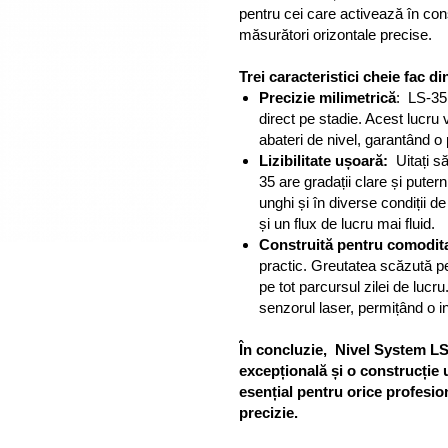
pentru cei care activează în cons
măsurători orizontale precise.
Trei caracteristici cheie fac d
Precizie milimetrică
: LS-35
direct pe stadie. Acest lucru
abateri de nivel, garantând o
Lizibilitate ușoară:
Uitați să
35 are gradații clare și putern
unghi și în diverse condiții d
și un flux de lucru mai fluid.
Construită pentru comodit
practic. Greutatea scăzută pe
pe tot parcursul zilei de lucru
senzorul laser, permițând o i
În concluzie, Nivel System LS-3
excepțională și o construcție u
esențial pentru orice profesion
precizie.