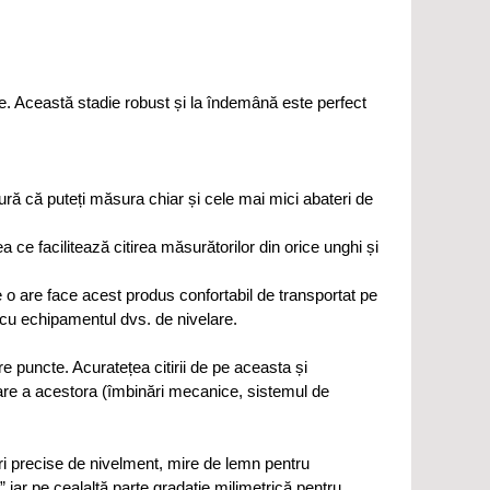
e. Această stadie robust și la îndemână este perfect
ră că puteți măsura chiar și cele mai mici abateri de
 ce facilitează citirea măsurătorilor din orice unghi și
 o are face acest produs confortabil de transportat pe
tă cu echipamentul dvs. de nivelare.
re puncte. Acuratețea citirii de pe aceasta și
lizare a acestora (îmbinări mecanice, sistemul de
ori precise de nivelment, mire de lemn pentru
 iar pe cealaltă parte gradaţie milimetrică pentru