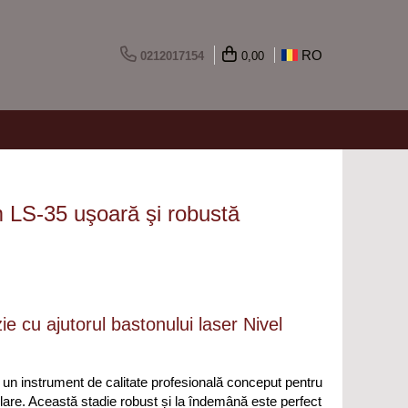
RO
0212017154
0,00
 LS-35 uşoară şi robustă
zie cu ajutorul bastonului laser Nivel
un instrument de calitate profesională conceput pentru
elare. Această stadie robust și la îndemână este perfect