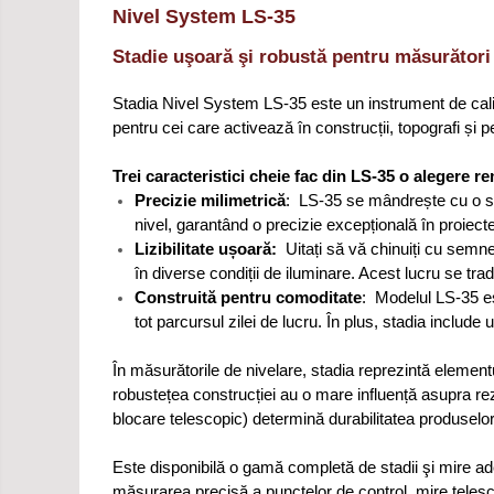
Nivel System LS-35
Stadie uşoară şi robustă pentru măsurători 
Stadia Nivel System LS-35 este un instrument de calit
pentru cei care activează în construcții, topografi și 
Trei caracteristici cheie fac din LS-35 o alegere r
Precizie milimetrică
: LS-35 se mândrește cu o sca
nivel, garantând o precizie excepțională în proiec
Lizibilitate ușoară:
Uitați să vă chinuiți cu semnel
în diverse condiții de iluminare. Acest lucru se trad
Construită pentru comoditate
: Modelul LS-35 es
tot parcursul zilei de lucru. În plus, stadia includ
În măsurătorile de nivelare, stadia reprezintă elementu
robustețea construcției au o mare influență asupra rezu
blocare telescopic) determină durabilitatea produselor 
Este disponibilă o gamă completă de stadii şi mire ad
măsurarea precisă a punctelor de control, mire telescop