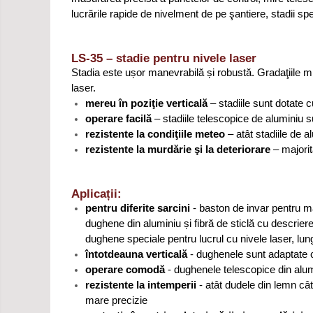
lucrările rapide de nivelment de pe şantiere, stadii s
LS-35 – stadie pentru nivele laser
Stadia este ușor manevrabilă și robustă. Gradaţiile mil
laser.
mereu în poziţie verticală
– stadiile sunt dotate c
operare facilă
– stadiile telescopice de aluminiu su
rezistente la condiţiile meteo
– atât stadiile de a
rezistente la murdărie şi la deteriorare
– majorit
Aplicații:
pentru diferite sarcini
- baston de invar pentru măs
dughene din aluminiu și fibră de sticlă cu descriere
dughene speciale pentru lucrul cu nivele laser, lun
întotdeauna verticală
- dughenele sunt adaptate cu
operare comodă
- dughenele telescopice din alum
rezistente la intemperii
- atât dudele din lemn cât
mare precizie