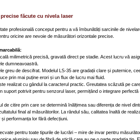
precise făcute cu nivela laser
ate profesională conceput pentru a vă îmbunătăți sarcinile de nivelar
pentru oricine are nevoie de măsurători orizontale precise.
emarcabilă:
lă milimetrică precisă, gravată direct pe stadie. Acest lucru vă asigu
tele dumneavoastră.
e greu de descifrat. Modelul LS-35 are gradații clare și puternice, ceea
uce prin mai puține erori și un flux de lucru mai fluid.
te realizat cu gândul la caracterul practic. Greutatea scăzută pe care
e un suport potrivit pentru senzorul laser, permițând o integrare perfec
l de citire prin care se determină înălțimea sau diferența de nivel dint
ltatului final al măsurătorilor. La rândul său, calitatea înaltă de rea
și performanța lor fără defecțiuni.
ecvate pentru toate tipurile de lucrări – mire de invar pentru măsurăt
ice aluminiu sau de fibră de sticlă care au pe o parte gradaţia tip „E”