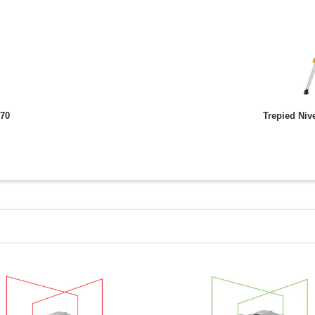
-70
Trepied Niv