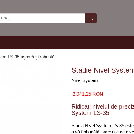
tem LS-35 uşoară şi robustă
Stadie Nivel System
Nivel System
2.041,25 RON
Ridicați nivelul de preci
System LS-35
Stadia Nivel System LS-35 este 
a vă îmbunătăți sarcinile de niv